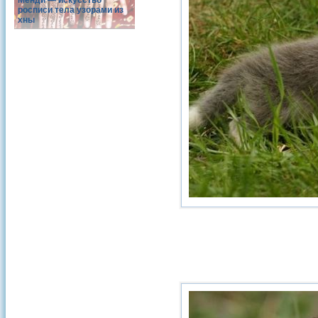
Менди — искусство
росписи тела узорами из
хны