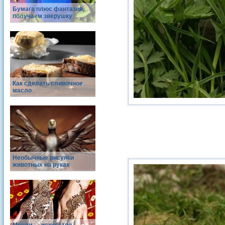
Бумага плюс фантазия,
получаем зверушку
Как сделать сливочное
масло
Необычные рисунки
животных на руках