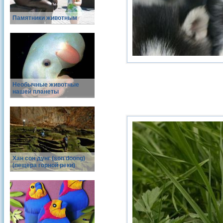
Памятники животным
Необычные животные
нашей планеты
Хан сон дунг (son doong)
(пещера горной реки)