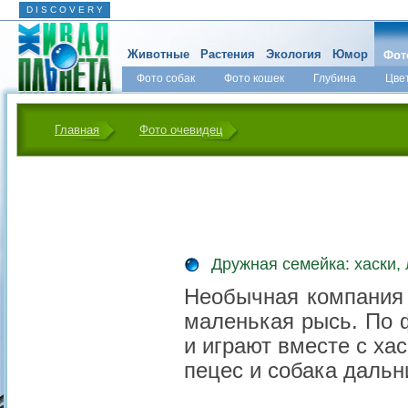
D I S C O V E R Y
Животные
Растения
Экология
Юмор
Фот
Фото собак
Фото кошек
Глубина
Цве
Главная
Фото очевидец
Дружная семейка: хаски, 
Необычная компания 
маленькая рысь. По 
и играют вместе с хас
пецес и собака дальн