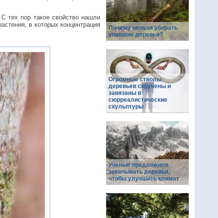
. С тех пор такое свойство нашли
растения, в которых концентрация
Почему нельзя убирать
упавшие деревья?
Огромные стволы
деревьев скручены и
завязаны в
сюрреалистические
скульптуры
Ученые предложили
закапывать деревья,
чтобы улучшить климат