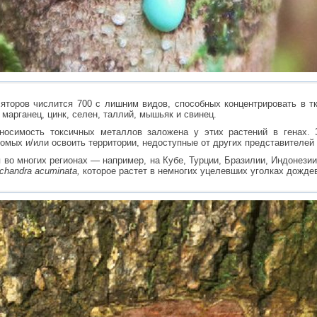
яторов числится 700 с лишним видов, способных концентрировать в 
 марганец, цинк, селен, таллий, мышьяк и свинец.
носимость токсичных металлов заложена у этих растений в генах. 
омых и/или освоить территории, недоступные от других представителей
 во многих регионах — например, на Кубе, Турции, Бразилии, Индoнези
chandra acuminata,
которое растет в немногих уцелевших уголках дожд