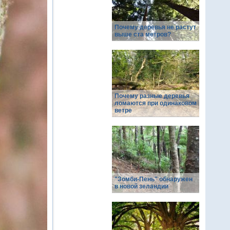
Почему деревья не растут
выше ста метров?
Почему разные деревья
ломаются при одинаковом
ветре
"Зомби-Пень" обнаружен
в новой зеландии