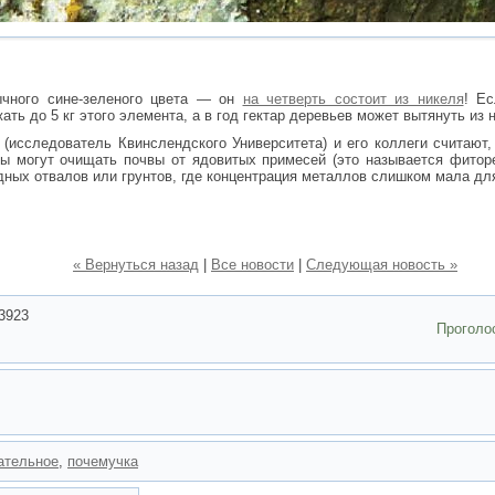
ычного сине-зеленого цвета — он
на четверть состоит из никеля
! Е
ать до 5 кг этого элемента, а в год гектар деревьев может вытянуть из
 (исследователь Квинслендского Университета) и его коллеги считают
ры могут очищать почвы от ядовитых примесей (это называется фито
ных отвалов или грунтов, где концентрация металлов слишком мала дл
« Вернуться назад
|
Все новости
|
Следующая новость »
3923
Проголо
ательное
,
почемучка