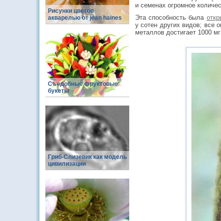
и семенах огромное количес
Рисунки цветов
Эта способность была
откр
акварелью от jean haines
у сотен других видов; все 
металлов достигает 1000 м
Съедобные фруктовые
букеты
Гриб-Слизевик как модель
цивилизации