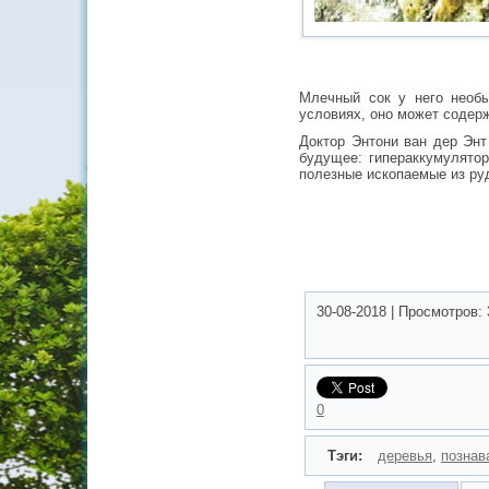
Млечный сок у него необ
условиях, оно может содерж
Доктор Энтони ван дер Энт
будущее: гипераккумулято
полезные ископаемые из руд
30-08-2018
|
Просмотров:
0
Тэги:
деревья
,
познав