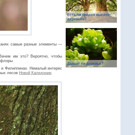
Есть ли предел высоте
деревьев?
тканях самые разные элементы —
Зачем им это? Вероятно, чтобы
 флоры.
Дышат ли деревья?
и и Филиппинах. Немалый интерес
евых лесов
Новой Каледонии
.