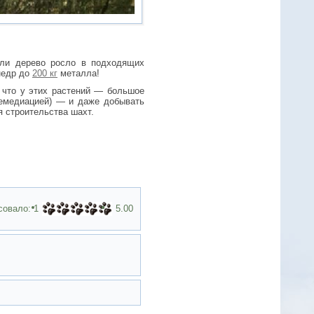
сли дерево росло в подходящих
 недр до
200 кг
металла!
, что у этих растений — большое
ремедиацией) — и даже добывать
я строительства шахт.
совало:
1
5.00