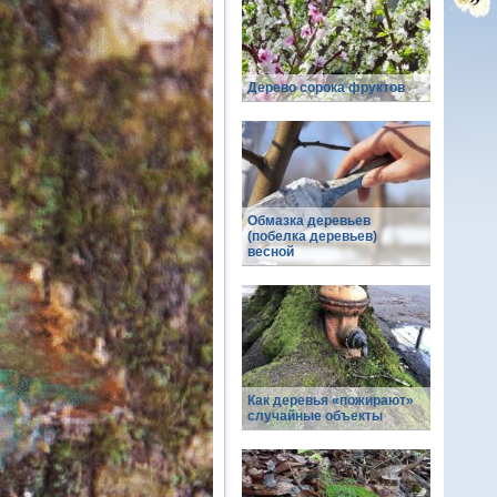
Дерево сорока фруктов
Обмазка деревьев
(побелка деревьев)
весной
Как деревья «пожирают»
случайные объекты