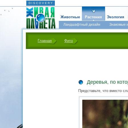
D I S C O V E R Y
Животные
Растения
Экология
Ландшафтный дизайн
Знакомые 
Главная
Фито
Деревья, по кот
Представьте, что вместо сл