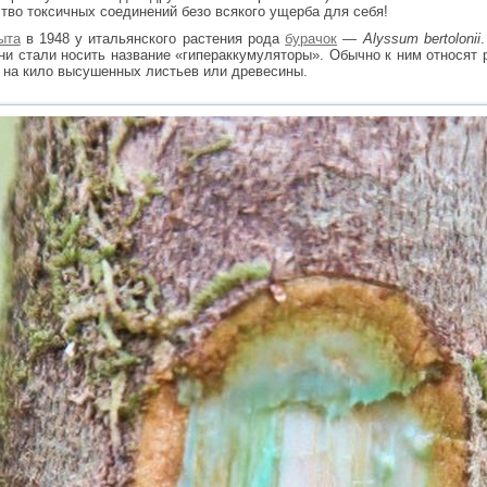
тво токсичных соединений безо всякого ущерба для себя!
ыта
в 1948 у итальянского растения рода
бурачок
—
Alyssum bertolonii
они стали носить название «гипераккумуляторы». Обычно к ним относят 
г на кило высушенных листьев или древесины.