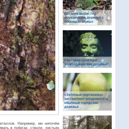
Ботаник вырастил
исчезающие деревья с
помощью зеркал
Световая проекция
'камбоджийские деревья'
«Зелёные партизаны»
заставляют плодоносить
обычные городские
деревья
металлов. Например, им нипочём
вать в побегах, стволе, листьях