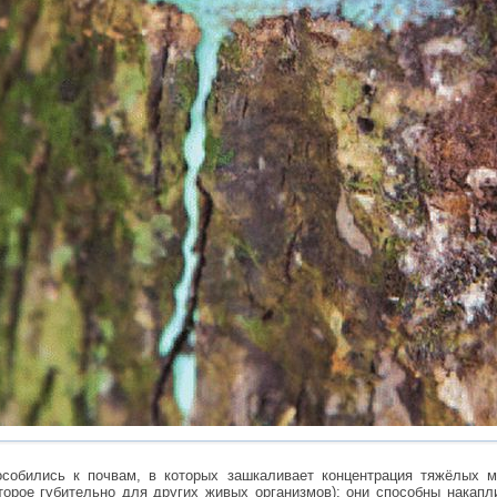
особились к почвам, в которых зашкаливает концентрация тяжёлых 
торое губительно для других живых организмов): они способны накапли