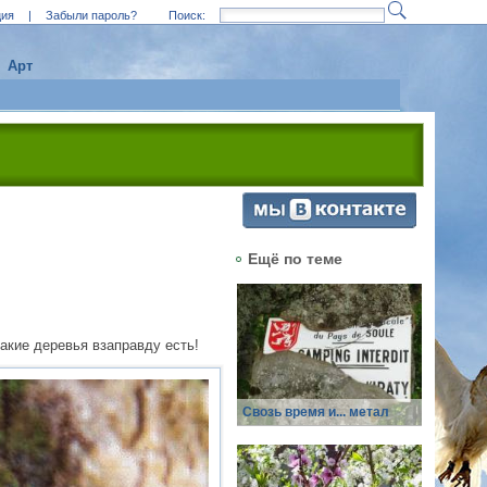
ция
|
Забыли пароль?
Поиск:
Арт
Ещё по теме
такие деревья взаправду есть!
Свозь время и... метал