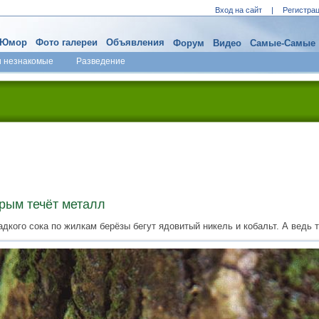
Вход на сайт
|
Регистра
Юмор
Фото галереи
Объявления
Форум
Видео
Самые-Самые
и незнакомые
Разведение
орым течёт металл
адкого сока по жилкам берёзы бегут ядовитый никель и кобальт. А ведь 