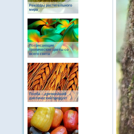
Рекорды растительного
мира
Потрясающие
тропические цветы со
всего света
Полба – древнейший
диетический продукт