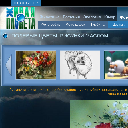
D I S C O V E R Y
Животные
Растения
Экология
Юмор
Фот
Фото собак
Фото кошек
Глубина
Цветы и 
ПОЛЕВЫЕ ЦВЕТЫ. РИСУНКИ МАСЛОМ
Рисунки маслом придают особое очарование и глубину пространства, в
мгнолвение 