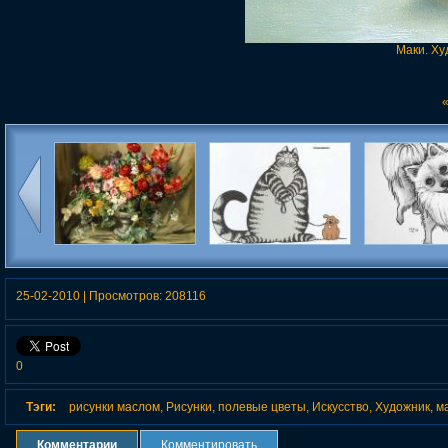
Маки. Х
«
Цветочные натюрморты
Кошачьи сны от bernard
21-Н рисуно
сесил кеннеди (cecil
kliban
который под
kennedy)
улыбку и вдо
25-02-2010
|
Просмотров:
208116
0
Тэги:
рисунки маслом
,
Рисунки
,
полевые цветы
,
Искусство
,
Художник
,
м
Комментарии
Комментировать