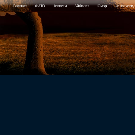
Главная
ФИТО
Новости
Айболит
Юмор
Фотоочеви