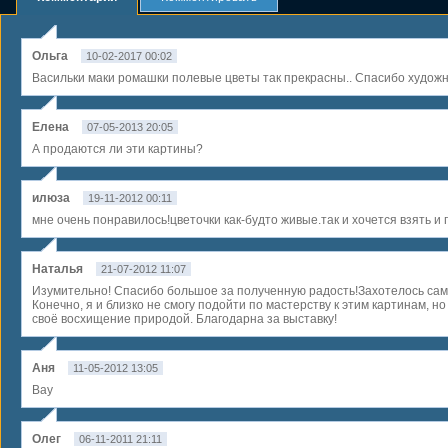
Ольга
10-02-2017 00:02
Васильки маки ромашки полевые цветы так прекрасны.. Спасибо художн
Елена
07-05-2013 20:05
А продаются ли эти картины?
илюза
19-11-2012 00:11
мне очень понравилось!цветочки как-будто живые.так и хочется взять и 
Наталья
21-07-2012 11:07
Изумительно! Спасибо большое за полученную радость!Захотелось само
Конечно, я и близко не смогу подойти по мастерству к этим картинам, но
своё восхищение природой. Благодарна за выставку!
Аня
11-05-2012 13:05
Вау
Олег
06-11-2011 21:11