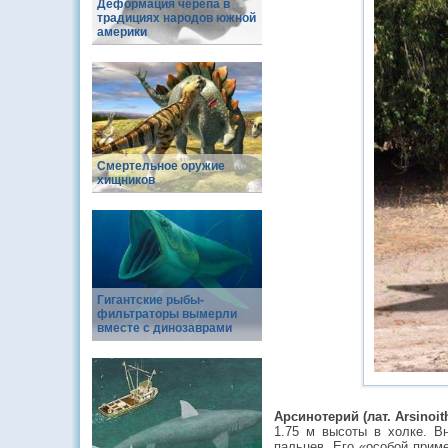
Деформация черепа в
традициях народов южной
америки
Смертельное оружие
хищников
Гигантские рыбы-
фильтраторы вымерли
вместе с динозаврами
Арсинотерий (лат. Arsinoit
1.75 м высоты в холке. В
пальцев. Его «особой приме