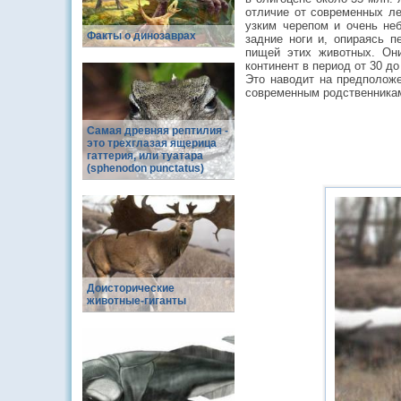
отличие от современных ле
узким черепом и очень не
Факты о динозаврах
задние ноги и, опираясь п
пищей этих животных. Они
континент в период от 30 д
Это наводит на предположе
современным родственникам 
Самая древняя рептилия -
это трехглазая ящерица
гаттерия, или туатара
(sphenodon punctatus)
Доисторические
животные-гиганты