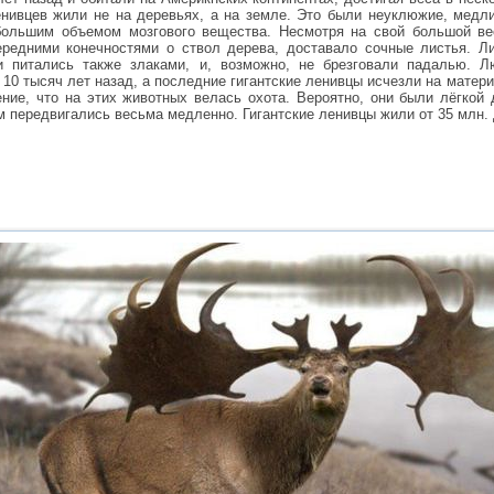
нивцев жили не на деревьях, а на земле. Это были неуклюжие, медл
большим объемом мозгового вещества. Несмотря на свой большой ве
ередними конечностями о ствол дерева, доставало сочные листья. Л
 питались также злаками, и, возможно, не брезговали падалью. Л
о 10 тысяч лет назад, а последние гигантские ленивцы исчезли на матери
ние, что на этих животных велась охота. Вероятно, они были лёгкой 
передвигались весьма медленно. Гигантские ленивцы жили от 35 млн. д