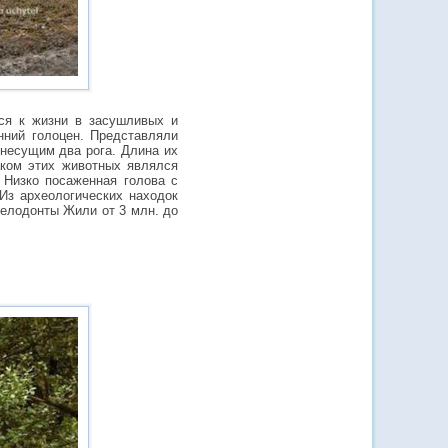
ся к жизни в засушливых и
нний голоцен. Представляли
 несущим два рога. Длина их
аком этих животных являлся
 Низко посаженная голова с
Из археологических находок
Целодонты Жили от 3 млн. до