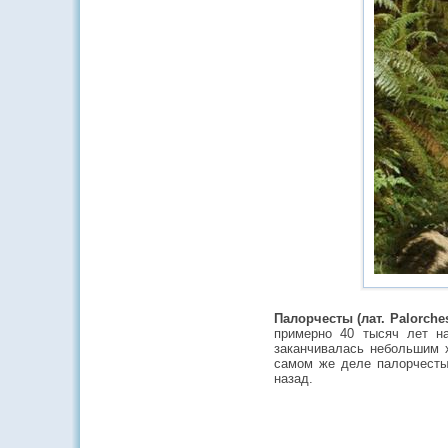
Палорчесты (лат. Palorches
примерно 40 тысяч лет н
заканчивалась небольшим х
самом же деле палорчесты
назад.