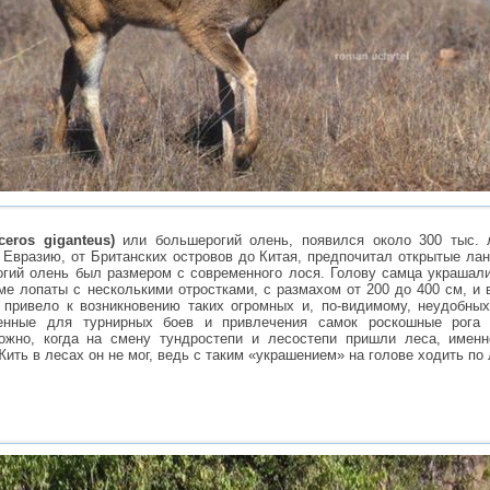
ceros giganteus)
или большерогий олень, появился около 300 тыс. 
 Евразию, от Британских островов до Китая, предпочитал открытые л
гий олень был размером с современного лося. Голову самца украшали
е лопаты с несколькими отростками, с размахом от 200 до 400 см, и в
 привело к возникновению таких огромных и, по-видимому, неудобны
ченные для турнирных боев и привлечения самок роскошные рога
ожно, когда на смену тундростепи и лесостепи пришли леса, именн
ить в лесах он не мог, ведь с таким «украшением» на голове ходить по