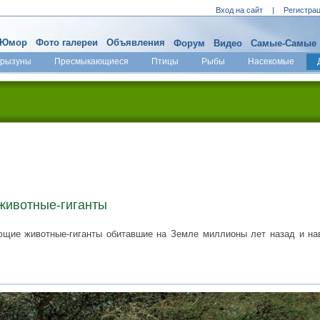
Вход на сайт
|
Регистра
Юмор
Фото галереи
Объявления
Форум
Видео
Самые-Самые
Грызуны
Пресмыкающиеся
Птицы
Рыбы
Насекомые
животные-гиганты
ющие животные-гиганты обитавшие на Земле миллионы лет назад и на