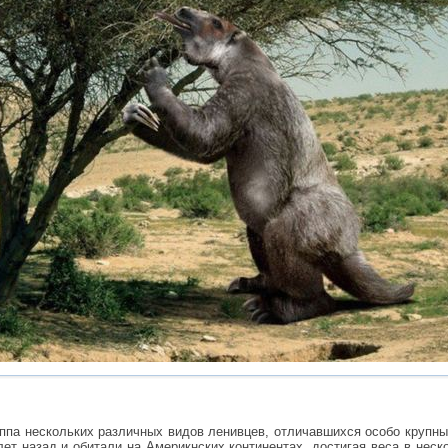
па нескольких различных видов ленивцев, отличавшихся особо крупны
лет назад и обитали на Америкнских континентах, достигая веса в неск