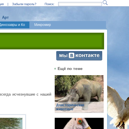
ция
|
Забыли пароль?
Поиск:
Арт
Динозавры и Ко
Микромир
Ещё по теме
всегда исчезнувшие с нашей
Доисторические
животные