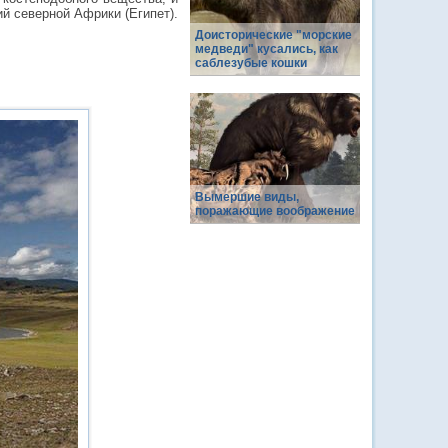
й северной Африки (Египет).
Доисторические "морские
медведи" кусались, как
саблезубые кошки
Вымершие виды,
поражающие воображение