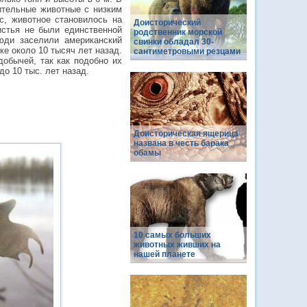
ительные животные с низким
с, животное становилось на
Доисторический
истья не были единственной
родственник морской
юди заселили американский
свинки обладал 30-
ке около 10 тысяч лет назад.
сантиметровыми резцами
добычей, так как подобно их
о 10 тыс. лет назад.
Доисторическая ящерица
названа в честь барака
обамы
10 самых больших
животных живших на
нашей планете