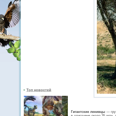
Топ новостей
Гигантские ленивцы
— груп
в олигоцене около 35 млн. 