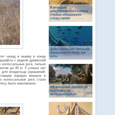
В желудке
доисторического комара
ученые обнаружили
следы крови
Доисторические креветки
фильтровали пищу, как
лет назад и вымер в конце
киты
андшафты с редкой древесной
 колоссальные рога, сильно
есом до 40 кг. У ученых нет
х для владельца украшений.
 самцов изрядно мешали в
о колоссальные рога стали
 лесу было невозможно.
Мегахищники древности
охотились на
мегатравоядных