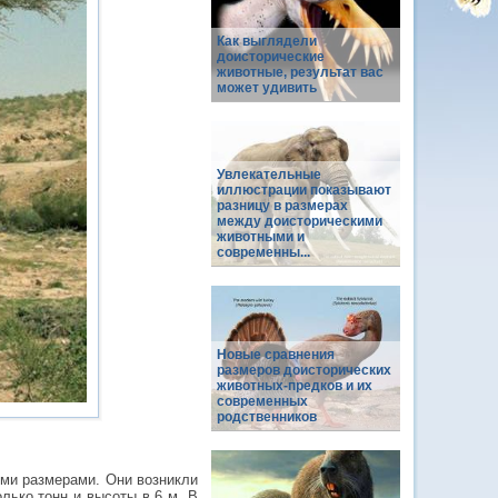
Как выглядели
доисторические
животные, результат вас
может удивить
Увлекательные
иллюстрации показывают
разницу в размерах
между доисторическими
животными и
современны...
Новые сравнения
размеров доисторических
животных-предков и их
современных
родственников
ми размерами. Они возникли
олько тонн и высоты в 6 м. В