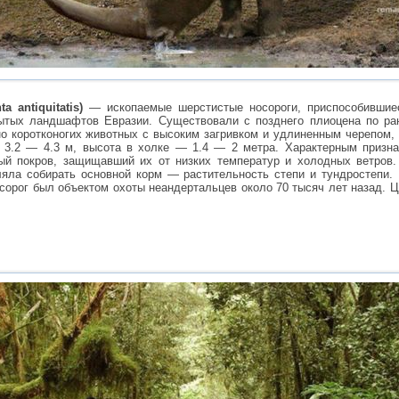
 antiquitatis)
— ископаемые шерстистые носороги, приспособившие
ытых ландшафтов Евразии. Существовали с позднего плиоцена по ра
но коротконогих животных с высоким загривком и удлиненным черепом,
а 3.2 — 4.3 м, высота в холке — 1.4 — 2 метра. Характерным призн
ый покров, защищавший их от низких температур и холодных ветров.
яла собирать основной корм — растительность степи и тундростепи. 
осорог был объектом охоты неандертальцев около 70 тысяч лет назад. 