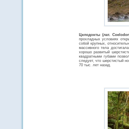
Целодонты (лат. Coelodonta
прохладных условиях откр
собой крупных, относитель
массивного тела достигал
хорошо развитый шерстист
квадратными губами позвол
следует, что шерстистый н
70 тыс. лет назад.