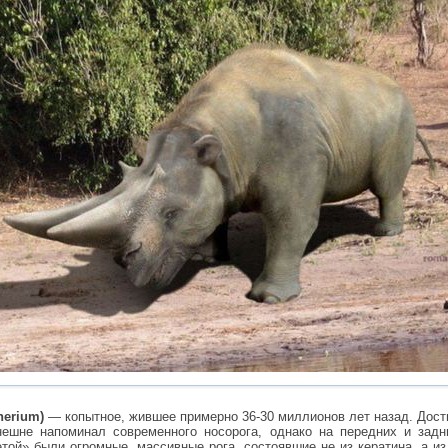
herium)
— копытное, жившее примерно 36-30 миллионов лет назад. Дости
нешне напоминал современного носорога, однако на передних и задн
той» были огромные, массивные рога, состоявшие не из кератина, а из