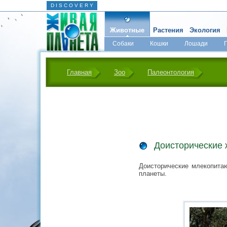
D I S C O V E R Y
Животные
Растения
Экология
Собаки
Кошки
Лошади
Главная
Зоо
Палеонтология
Доисторические 
Доисторические млекопита
планеты.