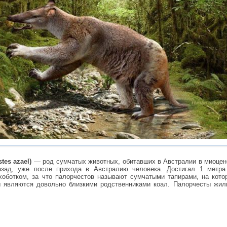
tes azael)
— род сумчатых животных, обитавших в Австралии в миоцен
азад, уже после прихода в Австралию человека. Достигал 1 метра
оботком, за что палорчестов называют сумчатыми тапирами, на кото
 являются довольно близкими родственниками коал. Палорчесты жили