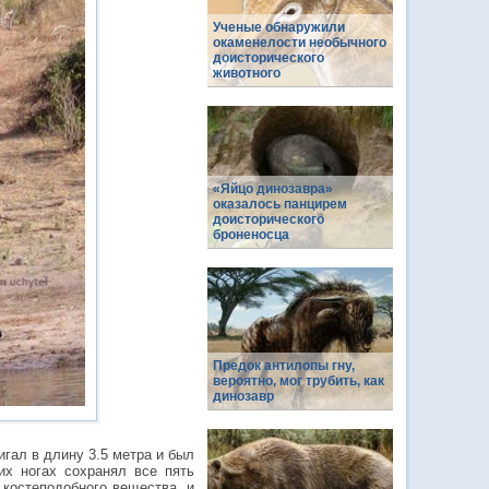
Ученые обнаружили
окаменелости необычного
доисторического
животного
«Яйцо динозавра»
оказалось панцирем
доисторического
броненосца
Предок антилопы гну,
вероятно, мог трубить, как
динозавр
гал в длину 3.5 метра и был
их ногах сохранял все пять
 костеподобного вещества, и