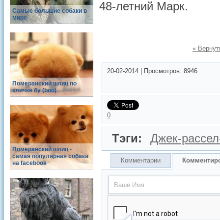
48-летний Марк.
Самые большие собаки в
мире
« Вернут
20-02-2014
|
Просмотров:
8946
Померанский шпиц по
кличке бу (boo)
0
Тэги:
Джек-рассел
Померанский шпиц -
cамая популярная собака
Комментарии
Комментир
на facebook