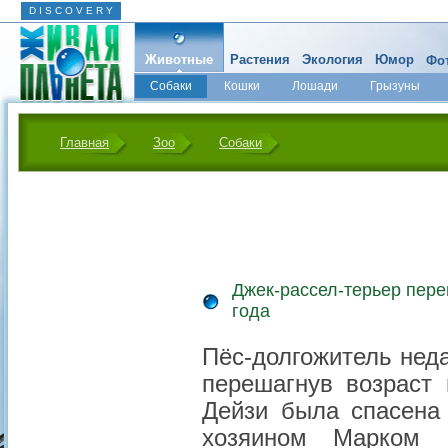
D I S C O V E R Y
Животные
Растения
Экология
Юмор
Фот
Собаки
Кошки
Лошади
Грызуны
Микромир
Главная
Зоо
Собаки
Джек-рассел-терьер пере
года
Пёс-долгожитель неда
перешагнув возраст 
Дейзи была спасена
хозяином Марком Б