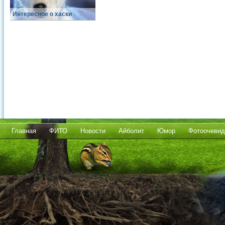
Интересное о хаски
Главная
ФИТО
Новости
Айболит
Юмор
Фотоочевид