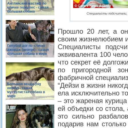
Английский мастиф по
кличке геркулес - самая
большая собака
Специалисты подсчитали, 
Прошло 20 лет, а он
своим жизнелюбием и
Специалисты подсчи
Голубой дог по кличке
джордж (george) - самая
эквивалента 100 чело
большая собака в мире
что секрет её долгож
по пригородной зо
фабричной специализ
“Дейзи в жизни никог
Большая венди (big
wendy) - самая
ела исключительно т
мускулистая собака в
мире
– это жареная курица
ей объедки со стола,
это сильно разбало
подарив нам столько 