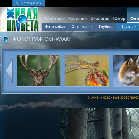
D I S C O V E R Y
Животные
Растения
Экология
Юмор
Фот
Фото собак
Фото кошек
Глубина
Цветы и 
ФОТОГРАФ Oer-Woutl
Яркие и красивые фотографи