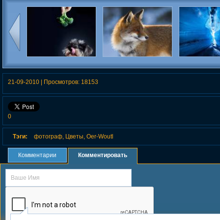
Фотограф martin usborne
В кадре голландская
Пейзажи фо
рыжая лисица
путешественн
маром (erez
21-09-2010
|
Просмотров:
18153
0
Тэги:
фотограф
,
Цветы
,
Oer-Woutl
Комментарии
Комментировать