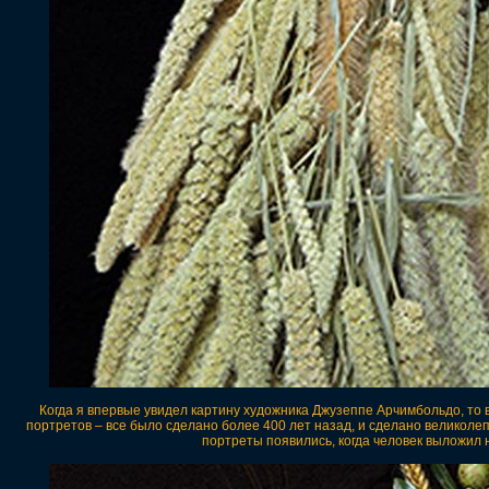
Когда я впервые увидел картину художника Джузеппе Арчимбольдо, то
портретов – все было сделано более 400 лет назад, и сделано великолеп
портреты появились, когда человек выложил н