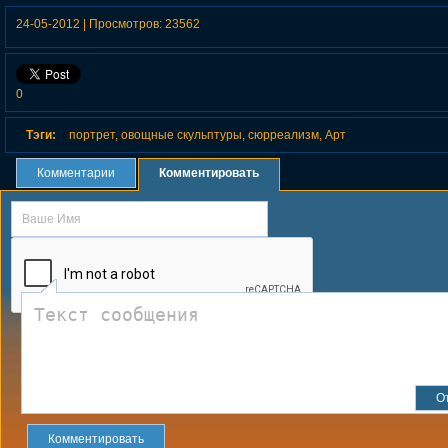
обитателей морских
портреты в духе
портреты в
глубин
фламандской живописи
арчимбольдо о
24-05-2012
|
Просмотров:
23562
художн
0
Тэги:
портрет
,
овощные скульптуры
,
сюрреализм
,
Арт
Комментарии
Комментировать
Комментировать