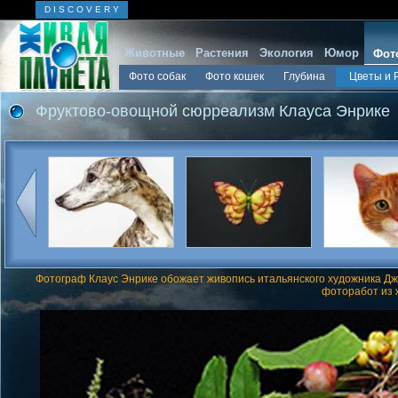
D I S C O V E R Y
Животные
Растения
Экология
Юмор
Фот
Фото собак
Фото кошек
Глубина
Цветы и 
Фруктово-овощной сюрреализм Клауса Энрике
Фотограф Клаус Энрике обожает живопись итальянского художника Дж
фоторабот из 