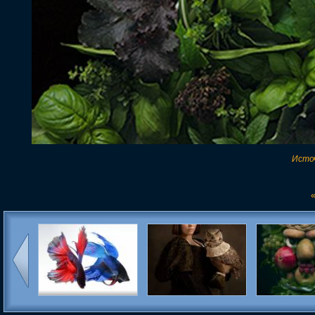
Исто
«
Впечатляющие портреты
Очаровательные
Фруктово-