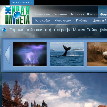
D I S C O V E R Y
Животные
Растения
Экология
Юмор
Фот
Фото собак
Фото кошек
Глубина
Цветы и Р
Горные пейзажи от фотографа Макса Райва (Ma