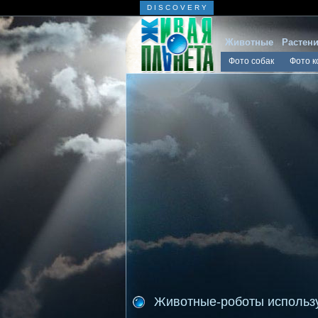
D I S C O V E R Y
Животные
Растен
Фото собак
Фото к
Животные-роботы использ