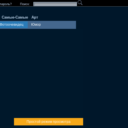
пароль?
Поиск:
Самые-Самые
Арт
Фотоочевидец
Юмор
Простой режим просмотра