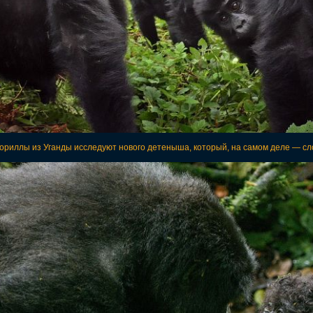
гориллы из Уганды исследуют нового детеныша, который, на самом деле — сл