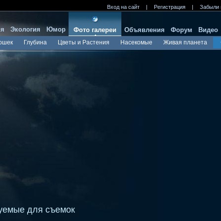
Вход на сайт
|
Регистрация
|
Забыли 
ия
Экология
Юмор
Фото галереи
Объявления
Форум
Видео
ошек
Глубина
Цветы и Растения
Насекомые
Живая планета
уемые для съемок