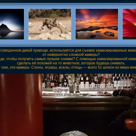
 посвященном дикой природе, используются для съемок замаскированные жив
от невероятно сложной камеры?
оде, чтобы получить самые лучшие снимки? С помощью замаскированной кам
сделать её похожей на то животное, которое будешь снимать.
 они, эти камеры. Слоны, ягуары, коалы, птицы — всего 51 шпион из мира жи