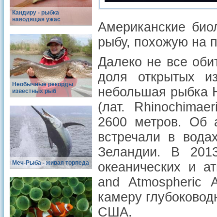
Кандиру - рыбка
наводящая ужас
Американские био
рыбу, похожую на 
Далеко не все оби
доля открытых и
Необычные рекорды
небольшая рыбка Ha
известных рыб
(лат. Rhinochimae
2600 метров. Об 
встречали в вода
Зеландии. В 201
Меч-Рыба - живая торпеда
океанических и а
and Atmospheric 
камеру глубоковод
США.