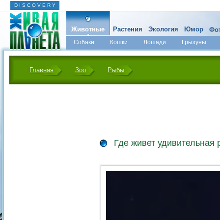
D I S C O V E R Y
Животные
Растения
Экология
Юмор
Фот
Собаки
Кошки
Лошади
Грызуны
Микромир
Главная
Зоо
Рыбы
Где живет удивительная 