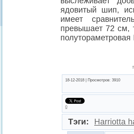
выслеживает доб
ядовитый шип, исп
имеет сравните
превышает 72 см, 
полутораметровая Ha
18-12-2018
|
Просмотров:
3910
0
Тэги:
Harriotta h