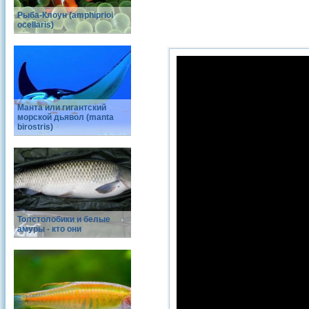
Рыба-Клоун (amphiprioi
ocellaris)
Манта или гигантский
морской дьявол (manta
birostris)
Толстолобики и белые
амуры - кто они