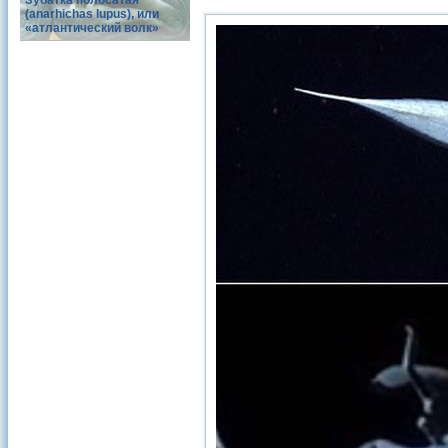
Зубатка полосатая
(anarhichas lupus), или
«атлантический волк»