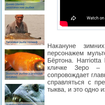
Данио (danio) -
экзотические рыбки
Тигровая рыба голиаф
Накануне зимни
персонажем муль
Бёртона. Harriotta
кличке Зеро – 
сопровождает глав
Золотые рыбки (carassius
auratus)
справляться с пр
тыква, и это одно и