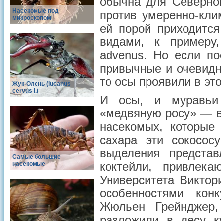
обычна для Северног
Насекомые под
против умеренно-кли
микроскопом
ей порой приходитс
видами, к примеру,
advenus. Но если п
привычные и очевидн
то осы проявили в эт
Жук-Олень (lucanus
cervus l.)
И осы, и муравьи 
«медвяную росу» — в
насекомых, которые
сахара эти сокосос
выделения представ
Самые большие
насекомые
коктейли, привлек
Университета Виктор
особенностями кон
Жюльен Грейнджер,
разложили в лесу к