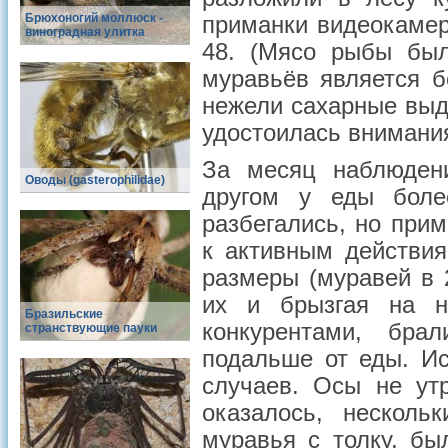
Брюхоногий моллюск -
приманки видеокамер
виноградная улитка
48. (Мясо рыбы был
муравьёв является б
нежели сахарные выде
удостоилась внимания
За месяц наблюден
Оводы (gasterophilidae)
другом у еды боле
разбегались, но при
к активным действия
размеры (муравей в 
их и брызгая на н
Бразильские
конкурентами, бр
странствующие пауки
подальше от еды. Ис
случаев. Осы не ут
оказалось, несколь
муравья с толку, бы