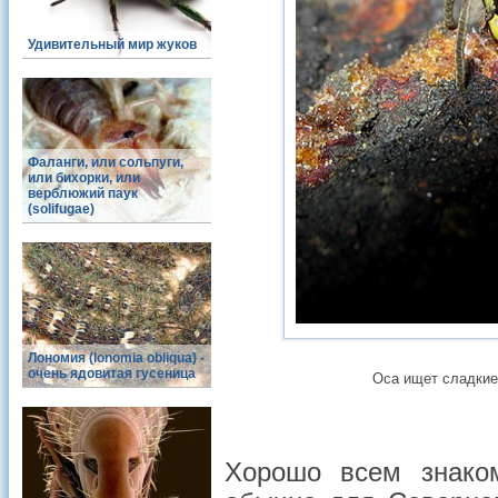
Удивительный мир жуков
Фаланги, или сольпуги,
или бихорки, или
верблюжий паук
(solifugae)
Лономия (lonomia obliqua) -
очень ядовитая гусеница
Оса ищет сладкие 
Хорошо всем знаком