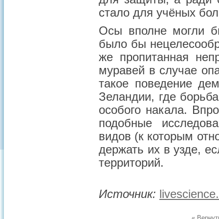
стало для учёных бо
Осы вполне могли б
было бы нецелесообр
же пропитанная неп
муравей в случае опа
такое поведение де
Зеландии, где борьб
особого накала. Впр
подобные исследов
видов (к которым отн
держать их в узде, е
территорий.
Источник:
livescienc
« Вернут