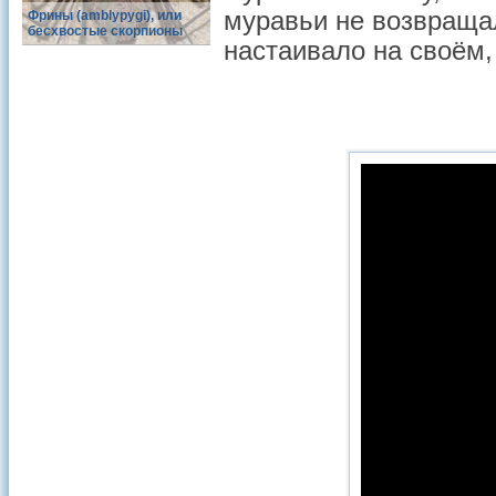
муравьи не возвраща
Фрины (amblypygi), или
бесхвостые скорпионы
настаивало на своём,