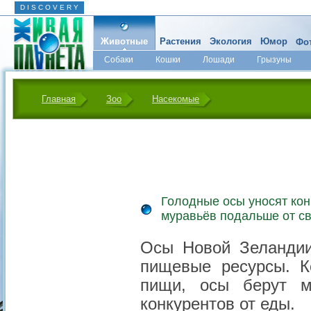
D I S C O V E R Y
Животные
Растения
Экология
Юмор
Фот
Собаки
Кошки
Лошади
Грызуны
Микромир
Главная
Зоо
Насекомые
Голодные осы уносят ко
муравьёв подальше от с
Осы Новой Зеландии
пищевые ресурсы. К
пищи, осы берут м
конкурентов от еды.