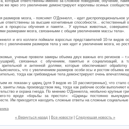
га, которые ответственны именно за сложное поведение, обучение, пам
ее же ярко это увеличение демонстрируют королевы осиных сообществ
я размеров мозга, - поясняет О'Доннелл, - идет диспропорциональное 
орые ответственны за высшие когнитивные способности… естественный о
ных в процессы обучения и памяти… У крупных животных, совершенс
ми размерами мозга, связанными с общим увеличением массы тела».
ннелл и его коллеги поймали взрослых представителей 10-ти видов о
то с увеличением размеров тела у них идет и увеличение мозга, но рост
екомых, ученые провели замеры объема двух важных его регионов – т.н
ушарий), связанных с обучением, памятью и социализаций, а т
, зрительной и антенной долями, которые обеспечивают обработк
Выяснилось, что с увеличением размеров особи осы и ростом объема е
ительно, тогда как грибовидные тела демонстрируют очень впечатляющи
ем их показан у цариц (для 9 видов из 10 рассмотренных), что стало
, заняты лишь производством яиц, тогда как рабочие особи выполняют 
ительство и охрана гнезда. По мнению О'Доннелла, необычно крупные гр
чего-то вроде «борьбы за престол»: «Царицы постоянно вынужде
месте. Им приходится находить сложные ответы на сложные социальные
аника
« Вернуться назад
|
Все новости
|
Следующая новость »