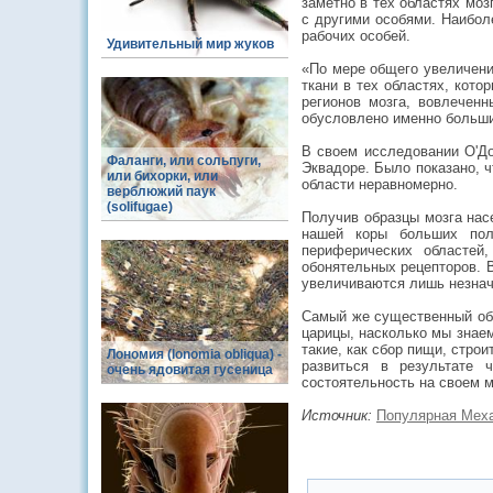
заметно в тех областях моз
с другими особями. Наибол
рабочих особей.
Удивительный мир жуков
«По мере общего увеличени
ткани в тех областях, кот
регионов мозга, вовлечен
обусловлено именно больши
В своем исследовании О'До
Фаланги, или сольпуги,
Эквадоре. Было показано, ч
или бихорки, или
области неравномерно.
верблюжий паук
(solifugae)
Получив образцы мозга нас
нашей коры больших пол
периферических областей
обонятельных рецепторов. 
увеличиваются лишь незнач
Самый же существенный объ
царицы, насколько мы знаем
такие, как сбор пищи, стро
Лономия (lonomia obliqua) -
развиться в результате 
очень ядовитая гусеница
состоятельность на своем 
Источник:
Популярная Мех