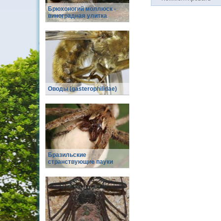
Брюхоногий моллюск -
виноградная улитка
Оводы (gasterophilidae)
Бразильские
странствующие пауки