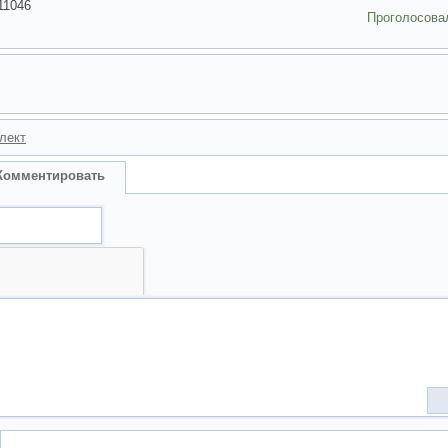
11046
Проголосова
лект
Комментировать