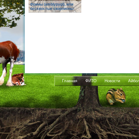
Фрины (amblypygi), или
бесхвостые скорпионы
Главная
ФИТО
Новости
Айбо