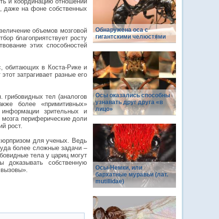
ять и координацию отношений
, даже на фоне собственных
Обнаружена оса с
увеличение объемов мозговой
гигантскими челюстями
тбор благоприятствует росту
твование этих способностей
с, обитающих в Коста-Рике и
 этот затрагивает разные его
Осы оказались способны
. грибовидных тел (аналогов
узнавать друг друга «в
акже более «примитивных»
лицо»
у информации зрительных и
е мозга периферические доли
й рост.
 сюрпризом для ученых. Ведь
куда более сложные задачи –
ибовидные тела у цариц могут
ны доказывать собственную
Осы-Немки, или
 вызовы».
бархатные муравьи (лат.
mutillidae)