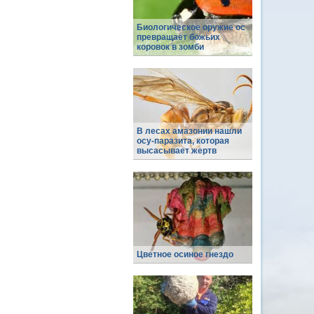
Биологическое оружие ос
превращает божьих
коровок в зомби
В лесах амазонии нашли
осу-паразита, которая
высасывает жертв
Цветное осиное гнездо