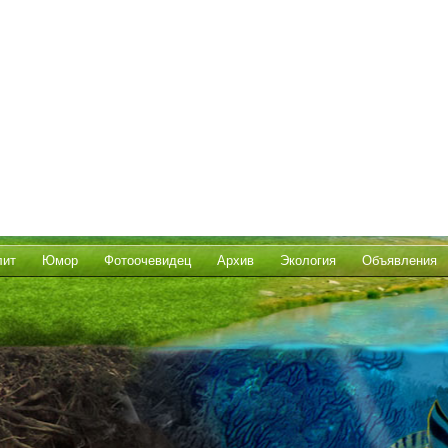
лит
Юмор
Фотоочевидец
Архив
Экология
Объявления