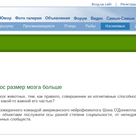
Вход на сайт
|
Регистра
Юмор
Фото галереи
Объявления
Форум
Видео
Самые-Самые
Грызуны
Пресмыкающиеся
Птицы
Рыбы
Насекомые
' ос размер мозга больше
озг животных, тем, как правило, совершеннее их когнитивные способнос
 какой-то важной его частью?
оведенного командой американского нейрофизиолога Шона О′Доннелла (S
е объектами послужили осы разной степени социальности, от нелюд
анных сообществ.