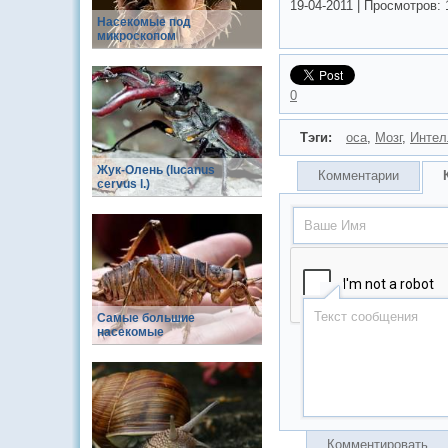
19-04-2011
|
Просмотров:
Насекомые под
микроскопом
0
Тэги:
оса
,
Мозг
,
Интел
Жук-Олень (lucanus
Комментарии
cervus l.)
Самые большие
насекомые
Комментировать