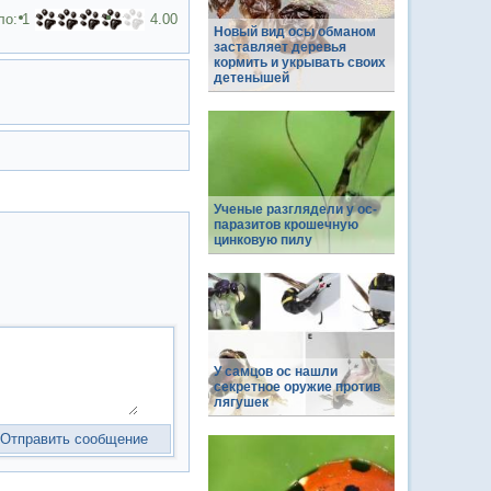
ло:
1
4.00
Новый вид осы обманом
заставляет деревья
кормить и укрывать своих
детенышей
Ученые разглядели у ос-
паразитов крошечную
цинковую пилу
У самцов ос нашли
секретное оружие против
лягушек