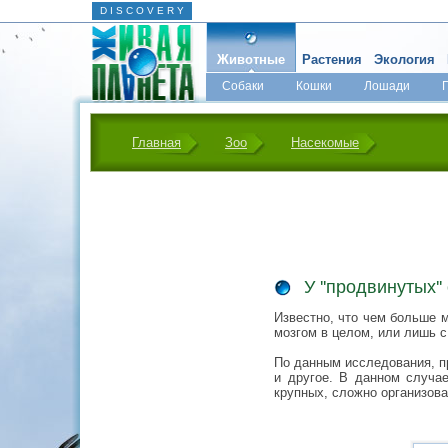
D I S C O V E R Y
Животные
Растения
Экология
Собаки
Кошки
Лошади
Главная
Зоо
Насекомые
У ''продвинутых'
Известно, что чем больше м
мозгом в целом, или лишь с
По данным исследования, пр
и другое. В данном случа
крупных, сложно организов