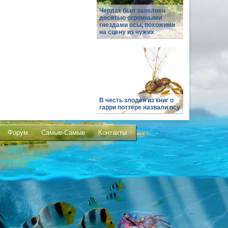
Чердак был заполнен
десятью огромными
гнездами осы, похожими
на сцену из чужих
В честь злодея из книг о
гарри поттере назвали осу
Форум
Самые-Самые
Контакты