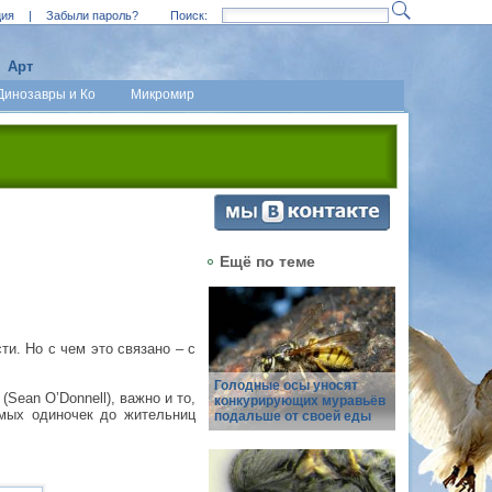
ция
|
Забыли пароль?
Поиск:
Арт
Динозавры и Ко
Микромир
Ещё по теме
ти. Но с чем это связано – с
Голодные осы уносят
ean O’Donnell), важно и то,
конкурирующих муравьёв
имых одиночек до жительниц
подальше от своей еды