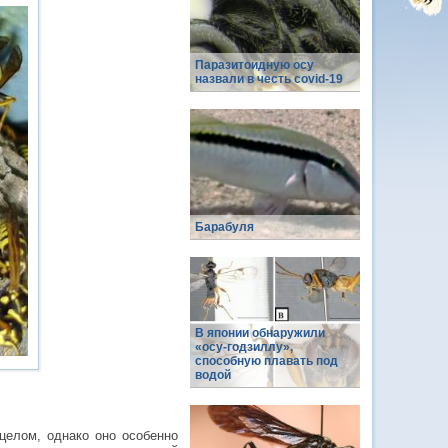
Паразитоидную осу
назвали в честь covid-19
Барабуля
В японии обнаружили
«осу-годзиллу»,
способную плавать под
водой
целом, однако оно особенно