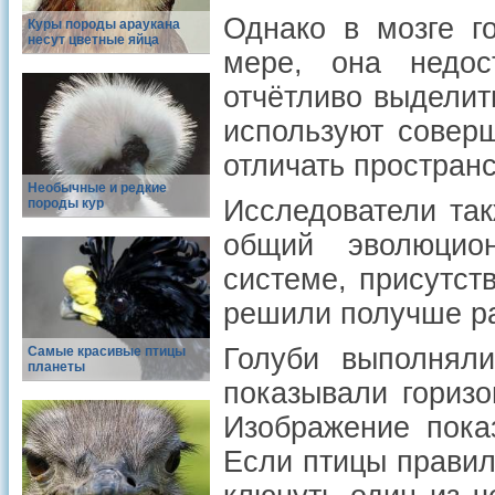
Однако в мозге г
Куры породы араукана
несут цветные яйца
мере, она недос
отчётливо выделит
используют соверш
отличать пространс
Необычные и редкие
Исследователи так
породы кур
общий эволюцио
системе, присутст
решили получше ра
Голуби выполнял
Самые красивые птицы
планеты
показывали гориз
Изображение пока
Если птицы правил