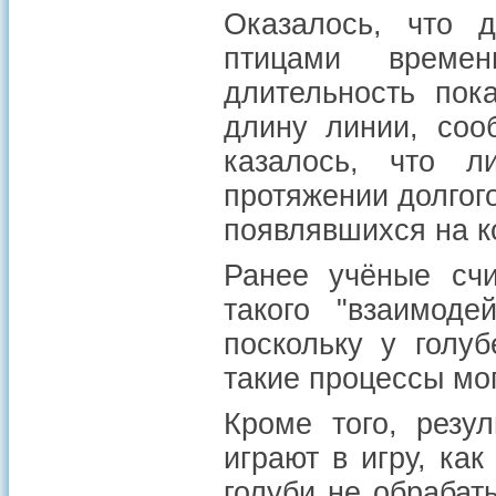
Оказалось, что 
птицами време
длительность пок
длину линии, со
казалось, что л
протяжении долгог
появлявшихся на ко
Ранее учёные счи
такого "взаимоде
поскольку у голуб
такие процессы мог
Кроме того, резу
играют в игру, ка
голуби не обрабат