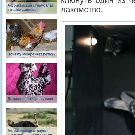
клюнуть один из ч
Африканский страус (лат.
лакомство.
struthio camelus)
Почему кукарекает петух?
Домашняя птица - курица
Африканские страусы —