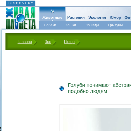
D I S C O V E R Y
Животные
Растения
Экология
Юмор
Фот
Собаки
Кошки
Лошади
Грызуны
Микромир
Главная
Зоо
Птицы
Голуби понимают абстра
подобно людям