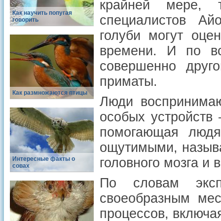
крайней мере,
Как научить попугая
специалистов Айо
говорить
голуби могут оце
времени. И по вс
совершенно друго
приматы.
Как размножаются птицы
Люди воспринимаю
особых устройств 
помогающая людя
ощутимыми, назыв
Интересные факты о
головного мозга и 
совах
По словам эксп
своеобразным мес
процессов, включа