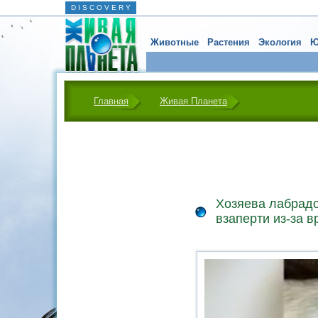
D I S C O V E R Y
Животные
Растения
Экология
Ю
Главная
Живая Планета
Хозяева лабрадо
взаперти из-за 