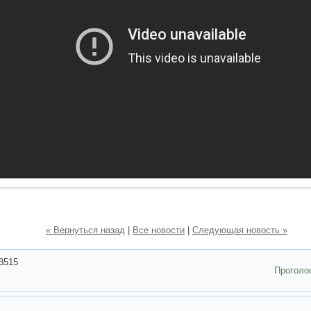
« Вернуться назад
|
Все новости
|
Следующая новость »
3515
Проголо