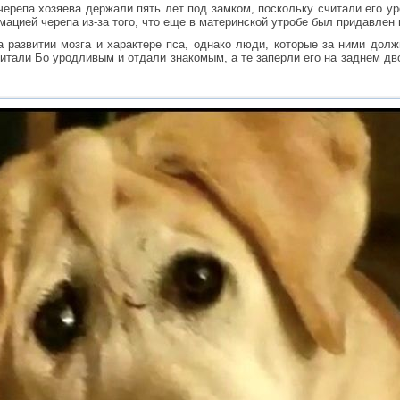
ерепа хозяева держали пять лет под замком, поскольку считали его у
ацией черепа из-за того, что еще в материнской утробе был придавлен
а развитии мозга и характере пса, однако люди, которые за ними дол
итали Бо уродливым и отдали знакомым, а те заперли его на заднем дво