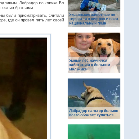
родливым. Лабрадор по кличке Бо
 шестью братьями.
Украинские животные не
жны были присматривать, считали
теряются в цифрах и поют
ре, где он провел пять лет своей
национальный гимн
Умный пес научился
заботиться о больном
мальчике
Лабрадор вальтер больше
всего обожает купаться