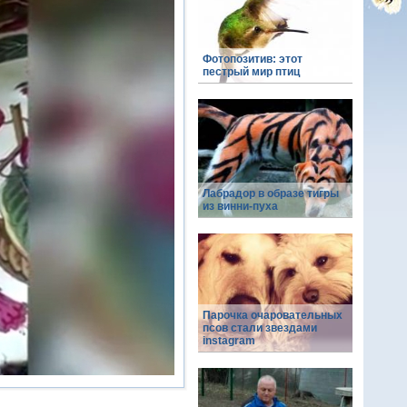
Фотопозитив: этот
пестрый мир птиц
Лабрадор в образе тигры
из винни-пуха
Парочка очаровательных
псов стали звездами
instagram