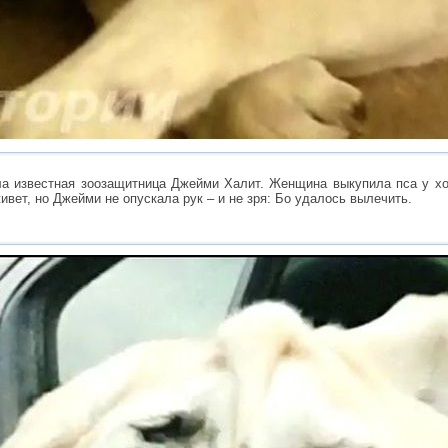
а известная зоозащитница Джейми Халит. Женщина выкупила пса у хоз
ивет, но Джейми не опускала рук – и не зря: Бо удалось вылечить.