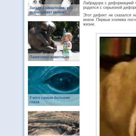
Лабрадора с деформацией ч
родился с серьезной деформ
Загадка эйнштейна: кто
выращивает рыбок?
Этот дефект не сказался н
иначе. Первые хозяева посч
жизни.
Памятники животным
У кого самые большие
глаза