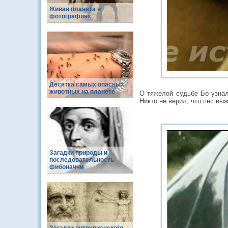
Живая планета в
фотографиях
Десятка самых опасных
животных на планете
О тяжелой судьбе Бо узнал
Никто не верил, что пес выж
Загадки природы и
последовательность
фибоначчи