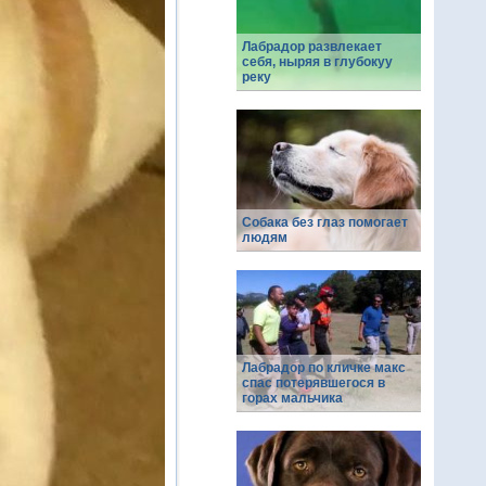
Лабрадор развлекает
себя, ныряя в глубокуу
реку
Собака без глаз помогает
людям
Лабрадор по кличке макс
спас потерявшегося в
горах мальчика