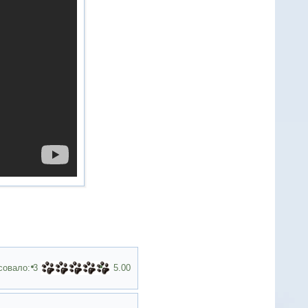
совало:
3
5.00