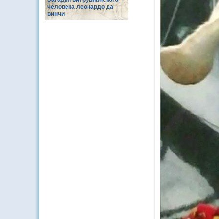
Загадки витрувианского
человека леонардо да
винчи