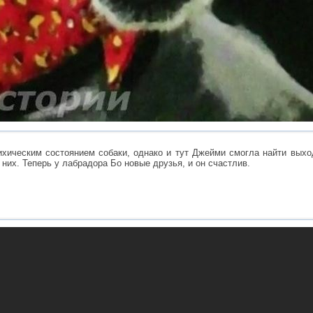
хическим состоянием собаки, однако и тут Джейми смогла найти выход
 них. Теперь у лабрадора Бо новые друзья, и он счастлив.