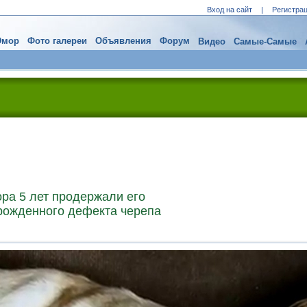
Вход на сайт
|
Регистра
мор
Фото галереи
Объявления
Форум
Видео
Самые-Самые
ра 5 лет продержали его
врожденного дефекта черепа