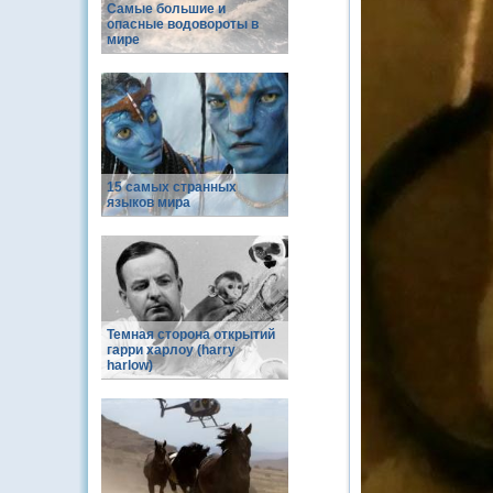
Самые большие и
опасные водовороты в
мире
15 самых странных
языков мира
Темная сторона открытий
гарри харлоу (harry
harlow)