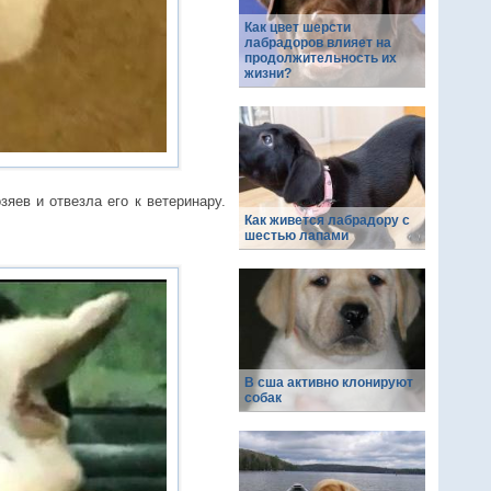
Как цвет шерсти
лабрадоров влияет на
продолжительность их
жизни?
яев и отвезла его к ветеринару.
Как живется лабрадору с
шестью лапами
В сша активно клонируют
собак