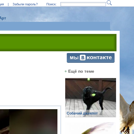
ция
|
Забыли пароль?
Поиск:
Арт
Ещё по теме
Собачий джекпот