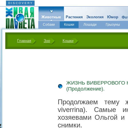
D I S C O V E R Y
Животные
Растения
Экология
Юмор
Фот
Собаки
Кошки
Лошади
Грызуны
Микромир
Главная
Зоо
Кошки
ЖИЗНЬ ВИВЕРРОВОГО 
(Продолжение).
Продолжаем тему жи
viverrina). Самые
хозяевами Ольгой и
снимки.