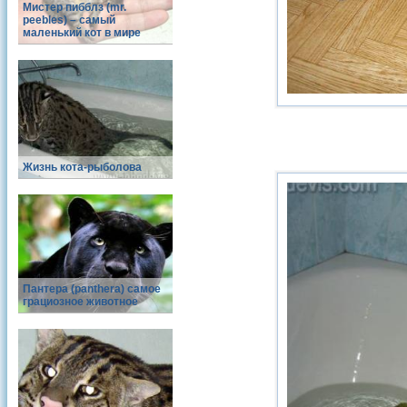
Мистер пибблз (mr.
peebles) – самый
маленький кот в мире
Жизнь кота-рыболова
Пантера (panthera) самое
грациозное животное