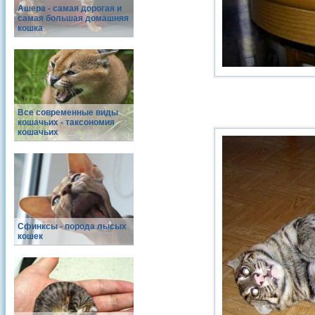
Ашера - самая дорогая и
самая большая домашняя
кошка
Все современные виды
кошачьих - таксономия
кошачьих
Сфинксы - порода лысых
кошек