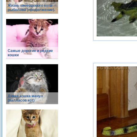
Жизнь виверрового кота-
рыболова (продолжение).
Самые дорогие и редкие
кошки
Дикая кошка манул
(палласов кот)