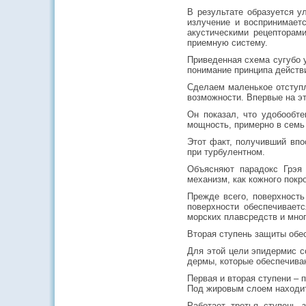
В результате образуется у
излучение и воспринимает
акустическими рецепторам
приемную систему.
Приведенная схема сугубо 
понимание принципа действ
Сделаем маленькое отступл
возможности. Впервые на эт
Он показал, что удобообт
мощность, примерно в семь 
Этот факт, получивший впо
при турбулентном.
Объясняют парадокс Грэя
механизм, как кожного покро
Прежде всего, поверхность
поверхности обеспечивает
морских плавсредств и мно
Вторая ступень защиты обе
Для этой цели эпидермис с
дермы, которые обеспечива
Первая и вторая ступени – 
Под жировым слоем находит
Работает третья ступень 