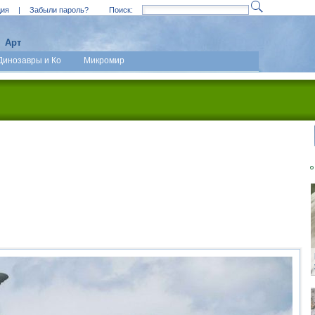
ция
|
Забыли пароль?
Поиск:
Арт
Динозавры и Ко
Микромир