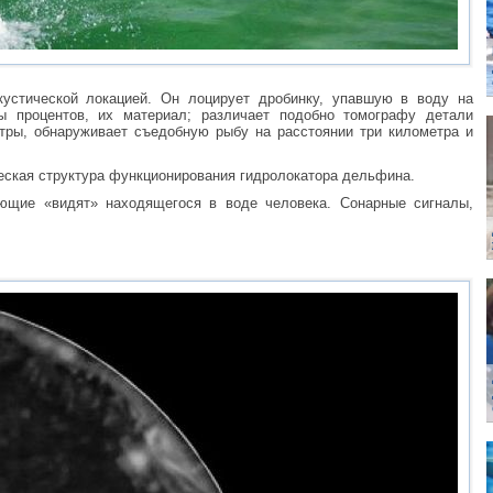
устической локацией. Он лоцирует дробинку, упавшую в воду на
 процентов, их материал; различает подобно томографу детали
етры, обнаруживает съедобную рыбу на расстоянии три километра и
ческая структура функционирования гидролокатора дельфина.
ющие «видят» находящегося в воде человека. Сонарные сигналы,