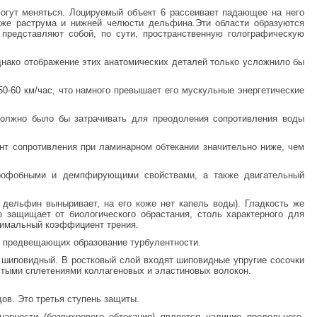
 могут меняться. Лоцируемый объект 6 рассеивает падающее на него
коже раструма и нижней челюсти дельфина.Эти области образуются
 представляют собой, по сути, пространственную голографическую
нако отображение этих анатомических деталей только усложнило бы
-60 км/час, что намного превышает его мускульные энергетические
должно было бы затрачивать для преодоления сопротивления воды
нт сопротивления при ламинарном обтекании значительно ниже, чем
дрофобными и демпфирующими свойствами, а также двигательный
 дельфин выныривает, на его коже нет капель воды). Гладкость же
 защищает от биологического обрастания, столь характерного для
нимальный коэффициент трения.
ы предвещающих образование турбулентности.
 шиповидный. В ростковый слой входят шиповидные упругие сосочки
стыми сплетениями коллагеновых и эластиновых волокон.
ов. Это третья ступень защиты.
рности (безвихревого обтекания) является наличие продольного,