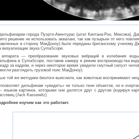
дельфинарии города Пуэрто-Авентурас (штат Кинтана-Роо, Мексика). Да
то решение не использовать акваланг, так как пузырьки от него повли
равленных в сторону МакДоноу) были переданы британскому ученому Джо
а визуализации звука CymaScope.
 аппарата — преобразование звуковых вибраций в колебания воды.
ельфина в CymaScope, поставив камеру в режим воспроизводства вид
 кадр за кадром, и через некоторое время увидели смутный силуэт чело
могли разглядеть грузовой пояс МакДоноу).
ощью той же методики биологи выяснили, как животные воспринимают не
 позволяет дельфинам «увидеть» не только тени объектов, но и очерт
 языком картинок, которыми они делятся друг с другом (кодируя ка
ссевиц (Jack Kassewitz).
одробнее изучим как это работает.