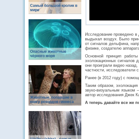
Самый большой кролик в
мире
Исследование проведено в 
выдыхал воздух. Было приня
от сигналов дельфина, нап
физике, создателю аппарат
Опасные животные
чёрного моря
Основной принцип работы
эхолокационных сигналов д
они проиграли видео назад,
частности, исследователи с
Ранее (в 2012 году) с пом
Таким образом, эхолокация
звуко-визуальным языком —
автор исследования Джек Ка
Животные, попавшие в
книгу рекордов гиннеса
А теперь давайте все же п