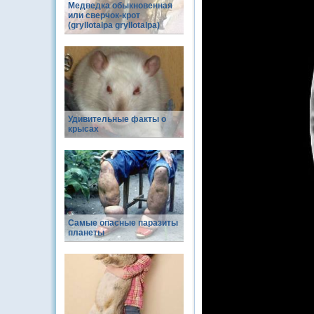
Медведка обыкновенная
или сверчок-крот
(gryllotalpa gryllotalpa)
Удивительные факты о
крысах
Самые опасные паразиты
планеты