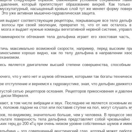
а давления, который препятствует образованию вихрей. Как тольк
 мускулатурный, насыщенный кровью слой тут же меняет форму повер
. Это уже активная мышечно-гидравлическая защита.
ия выдают соответствующие рецепторы, покрывающие все тело дельфин
 волосы при своей эволюции, превратил то, что от них осталось 
мозга и выдает нужные команды вегетативной нервной системе, управл
ламинарности обтекания тела дельфина играет его хвостовая часть,
тичь максимально возможной скорости, например, перед высоким п
 киносъемке хорошо видно, как по телу дельфина в направлении хво
еханизмом.
есь является двигателем высшей степени совершенства, способным
рочего, что у него нет и шумов обтекания, которыми так богаты техничес
ое отступление и вернемся к гидроакустике, зная, что дельфин движетс
густой сетью рецепторов осязания. Рецепторов прикосновения и давлен
 диски Меркеля.
ают, в том числе вибрации и звук. Последнее не является основным их
и, положив ладони на стол или поставив ступни на пол, могут слушать м
ов, по-видимому, значительно больше, чем у человека. В процессе эв
ультате поверхность тела дельфина представляет собой чрезвычайно 
ьких герц до 200 кГц при очень низком уровне собственных шумов и им
льфина – это совершенный акустический глаз, который может работат