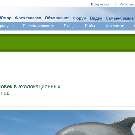
Вход на сайт
|
Регистра
Юмор
Фото галереи
Объявления
Форум
Видео
Самые-Самые
Грызуны
Пресмыкающиеся
Птицы
Рыбы
Насекомые
ловек в эхолокационных
инов