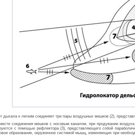
 от дыхала к легким соединяет три пары воздушных мешков (2), предст
есте соединения мешков с носовым каналом, при продувании воздуха 
руются с помощью рефлектора (3), представляющего собой параболичес
вое образование, окруженное системой мышц, изменяющих при необходи