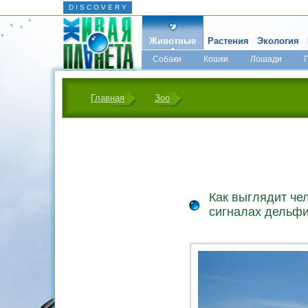
D I S C O V E R Y
Животные
Растения
Экология
Собаки
Кошки
Лошади
Главная
Зоо
Как выглядит че
сигналах дельф