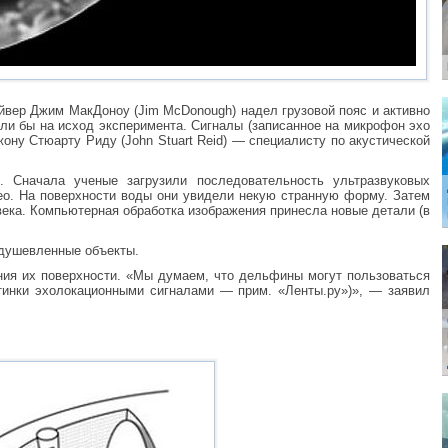
йвер Джим МакДоноу (Jim McDonough) надел грузовой пояс и активно
яли бы на исход эксперимента. Сигналы (записанное на микрофон эхо
ну Стюарту Риду (John Stuart Reid) — специалисту по акустической
 Сначала ученые загрузили последовательность ультразвуковых
ео. На поверхности воды они увидели некую странную форму. Затем
века. Компьютерная обработка изображения принесла новые детали (в
одушевленные объекты.
ания их поверхности. «Мы думаем, что дельфины могут пользоваться
ртинки эхолокационными сигналами — прим. «Ленты.ру»)», — заявил