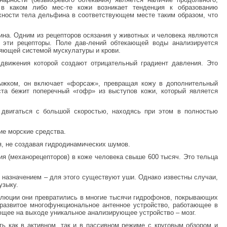
о в каком либо мес-те кожи возникает тенденция к образованию
хности тела дельфина в соответствующем месте таким образом, что
а. Одним из рецепторов осязания у животных и человека являются
в эти рецепторы. Поле дав-лений обтекающей воды анализируется
яющей системой мускулатуры и крови.
 движения которой создают отрицательный градиент давления. Это
рыжком, он включает «форсаж», превращая кожу в дополнительный
ста бежит поперечный «гофр» из выступов кожи, который является
 двигаться с большой скоростью, находясь при этом в полностью
кие морские средства.
я, не создавая гидродинамических шумов.
ия (механорецепторов) в коже человека свыше 600 тысяч. Это тельца
 назначением – для этого существуют уши. Однако известны случаи,
узыку.
олюции они превратились в многие тысячи гидрофонов, покрывающих
развитое многофункциональное антенное устройство, работающее в
еющее на выходе уникальное анализирующее устройство – мозг.
ь как в активном, так и в пассивном режиме с круговым обзором и