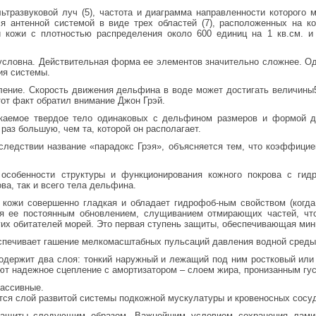
льтразвуковой луч (5), частота и диаграмма направленности которого
ся антенной системой в виде трех областей (7), расположенных на 
и кожи с плотностью распределения около 600 единиц на 1 кв.см. и
условна. Действительная форма ее элементов значительно сложнее. Од
ия системы.
ение. Скорость движения дельфина в воде может достигать величины50
от факт обратил внимание Джон Грэй.
екаемое твердое тело одинаковых с дельфином размеров и формой 
раз большую, чем та, которой он располагает.
следствии название «парадокс Грэя», объясняется тем, что коэффицие
 особенности структуры и функционирования кожного покрова с ги
ва, так и всего тела дельфина.
 кожи совершенно гладкая и обладает гидрофоб-ным свойством (когда
ся ее постоянным обновлением, слущиванием отмирающих частей, что
гих обитателей морей. Это первая ступень защиты, обеспечивающая ми
спечивает гашение мелкомасштабных пульсаций давления водной сред
одержит два слоя: тонкий наружный и лежащий под ним ростковый или
ют надежное сцепление с амортизатором – слоем жира, пронизанным гу
пассивные.
ся слой развитой системы подкожной мускулатуры и кровеносных сосуд
защиты следующим образом. Важнейшим условием сохранения ламина