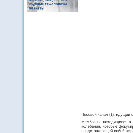
Шайры (shire) - самые
крупные тяжеловозы
планеты
Носовой канал (1), идущий
Мембраны, находящиеся в м
колебания, которые фокуси
представляющей собой жиро