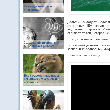
Кенгуру - животное
австралии
Дельфин обладает недост
расстоянии 15м; различа
внутреннего строения объе
отличает от той, которая не
Это достигается совершенс
Загадка эйнштейна: кто
По эхолокационным сигнал
выращивает рыбок?
записанные подводным микро
И вот как это выглядит …
Все современные виды
кошачьих - таксономия
кошачьих