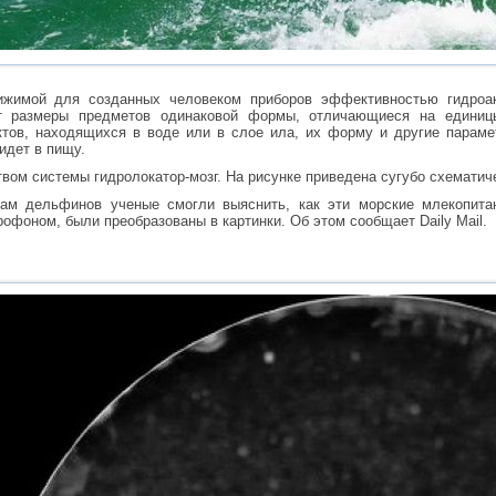
ижимой для созданных человеком приборов эффективностью гидроак
ет размеры предметов одинаковой формы, отличающиеся на единицы
ктов, находящихся в воде или в слое ила, их форму и другие парам
 идет в пищу.
твом системы гидролокатор-мозг. На рисунке приведена сугубо схемати
ам дельфинов ученые смогли выяснить, как эти морские млекопита
фоном, были преобразованы в картинки. Об этом сообщает Daily Mail.