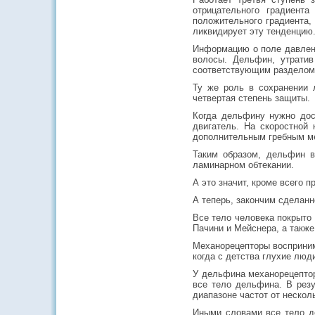
отрицательного градиент
положительного градиента,
ликвидирует эту тенденцию
Информацию о поле давлен
волосы. Дельфин, утратив
соответствующим разделом 
Ту же роль в сохранении 
четвертая степень защиты.
Когда дельфину нужно дос
двигатель. На скоростной
дополнительным гребным м
Таким образом, дельфин в
ламинарном обтекании.
А это значит, кроме всего п
А теперь, закончим сделанн
Все тело человека покрыто 
Пачини и Мейснера, а также
Механорецепторы восприним
когда с детства глухие люд
У дельфина механорецептор
все тело дельфина. В рез
диапазоне частот от нескол
Иными словами все тело де