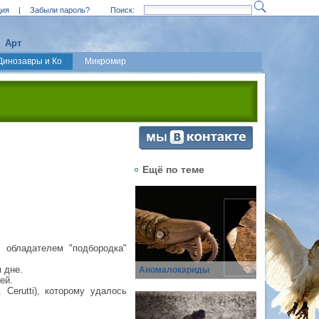
ция
|
Забыли пароль?
Поиск:
Арт
Динозавры и Ко
Микромир
Ещё по теме
 обладателем "подбородка"
 дне.
Аномалокариды
ей.
Cerutti), которому удалось