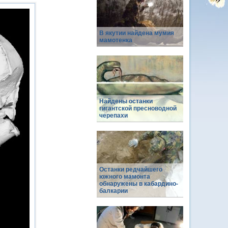
В якутии найдена мумия
мамотенка
Найдены останки
гигантской пресноводной
черепахи
Останки редчайшего
южного мамонта
обнаружены в кабардино-
балкарии