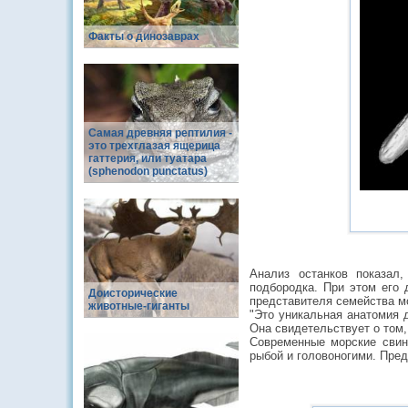
Факты о динозаврах
Самая древняя рептилия -
это трехглазая ящерица
гаттерия, или туатара
(sphenodon punctatus)
Анализ останков показал
подбородка. При этом его 
Доисторические
представителя семейства мо
животные-гиганты
"Это уникальная анатомия д
Она свидетельствует о том,
Современные морские свин
рыбой и головоногими. Предс