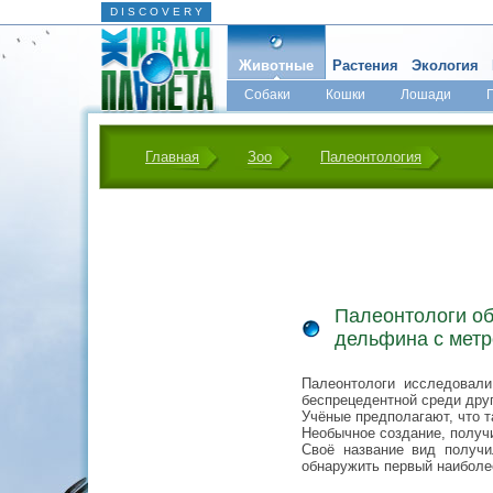
D I S C O V E R Y
Животные
Растения
Экология
Собаки
Кошки
Лошади
Главная
Зоо
Палеонтология
Палеонтологи о
дельфина с мет
Палеонтологи исследовал
беспрецедентной среди дру
Учёные предполагают, что т
Необычное создание, получи
Своё название вид получил
обнаружить первый наиболе