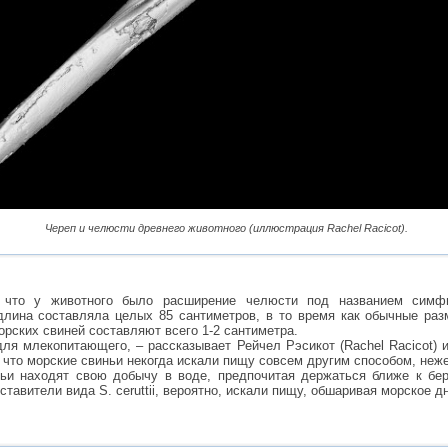
Череп и челюсти древнего животного (иллюстрация Rachel Racicot).
, что у животного было расширение челюсти под названием симф
длина составляла целых 85 сантиметров, в то время как обычные ра
рских свиней составляют всего 1-2 сантиметра.
ля млекопитающего, – рассказывает Рейчел Рэсикот (Rachel Racicot) и
 что морские свиньи некогда искали пищу совсем другим способом, неже
ьи находят свою добычу в воде, предпочитая держаться ближе к бер
тавители вида S. ceruttii, вероятно, искали пищу, обшаривая морское д