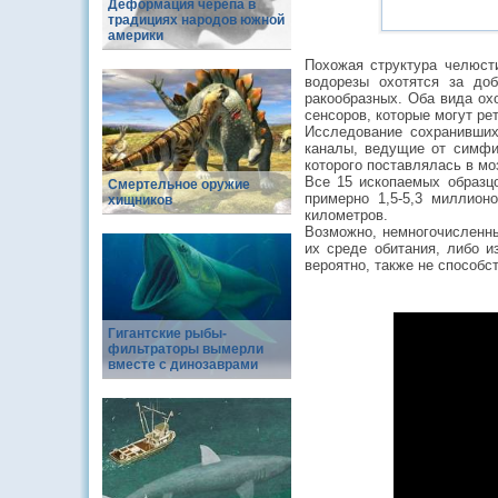
Деформация черепа в
традициях народов южной
америки
Похожая структура челюсти
водорезы охотятся за до
ракообразных. Оба вида ох
сенсоров, которые могут р
Исследование сохранивших
каналы, ведущие от симфи
которого поставлялась в мо
Все 15 ископаемых образц
Смертельное оружие
примерно 1,5-5,3 миллион
хищников
километров.
Возможно, немногочисленны
их среде обитания, либо из
вероятно, также не способ
Гигантские рыбы-
фильтраторы вымерли
вместе с динозаврами