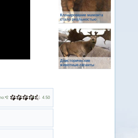
Клонирование мамонта
стало реальностью
Доисторические
животные-гиганты
ло:
2
4.50