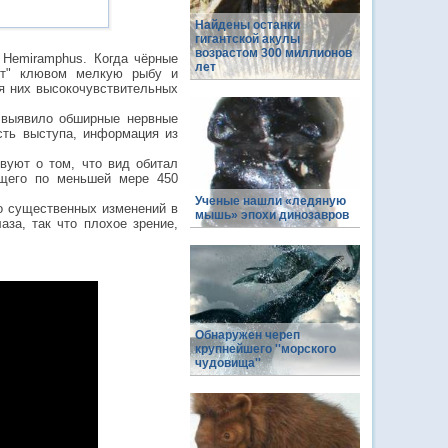
Найдены останки
гигантской акулы
возрастом 300 миллионов
 Hemiramphus. Когда чёрные
лет
ают" клювом мелкую рыбу и
ля них высокочувствительных
и выявило обширные нервные
сть выступа, информация из
вуют о том, что вид обитал
ющего по меньшей мере 450
Ученые нашли «ледяную
то существенных изменений в
мышь» эпохи динозавров
аза, так что плохое зрение,
Обнаружен череп
крупнейшего ''морского
чудовища''