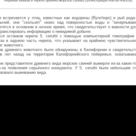
Нервные каналы в черепе древней морской свиньи (иллюстрация Rachel Racicot).
 встречается у птиц, известных как водорезы (Rynchops) и рыб рода
бычей, они "скользят" низко над поверхностью воды и "зачерпыв
отятся в основном в ночное время, что свидетельствует о важности д
етранслировать информацию о невидимой добыче.
ся останков черепа S. ceruttii с помощью компьютерной томографи
за в заднюю часть черепа, что указывает на крайнюю чувствительно
зг животного.
ов древнего животного были обнаружены в Калифорнии и свидетельст
ов лет назад на территории Калифорнийского побережья, охватыва
е представители древнего вида морских свиней вымерли из-за каких-
-за появления серьёзного конкурента. У S. ceruttii были небольшие гл
ствовало выживанию вида.