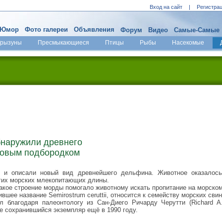
Вход на сайт
|
Регистра
Юмор
Фото галереи
Объявления
Форум
Видео
Самые-Самые
Грызуны
Пресмыкающиеся
Птицы
Рыбы
Насекомые
бнаружили древнего
ровым подбородком
и и описали новый вид древнейшего дельфина. Животное оказалось
гих морских млекопитающих длины.
акое строение морды помогало животному искать пропитание на морском
вшее название Semirostrum ceruttii, относится к семейству морских свин
 благодаря палеонтологу из Сан-Диего Ричарду Черутти (Richard A. 
е сохранившийся экземпляр ещё в 1990 году.