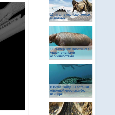
10 гигантских ископаемых
животных
10 вымерших животных с
удивительными
особенностями
В китае найдены останки
огромной черепахи без
панциря