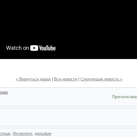
« Вернуться назад
|
Все новости
|
Следующая новость »
8490
Проголосова
отные
,
Ихтиологи
,
дельфин