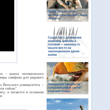
39000 летний мозг
начинает раскрывать свои
секреты
Cуществу c длинными
ножками, шипами и
головой — наконец-то
нашли место на
эволюционном древе
жизни
из − аналог человеческого
змеры симфиза для рядового
Обнаружен прекрасно
з Йельского университета. –
сохранившийся скелет
ли сейчас".
ужасной птицы
егу, и питаются в основном
но.