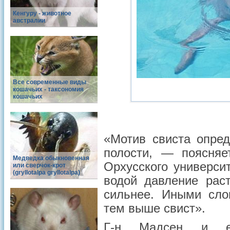
Кенгуру - животное
австралии
Все современные виды
кошачьих - таксономия
кошачьих
«Мотив свиста опред
полости, — поясняе
Медведка обыкновенная
Орхусского универси
или сверчок-крот
(gryllotalpa gryllotalpa)
водой давление рас
сильнее. Иными сло
тем выше свист».
Г-н Мадсен и е