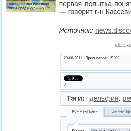
первая попытка поня
Павлин самая красивая
птица среди куриных
— говорит г-н Кассев
Источник:
news.disco
« Вернут
23-08-2011
|
Просмотров:
15209
0
Тэги:
дельфин
,
ре
Комментарии
Комментир