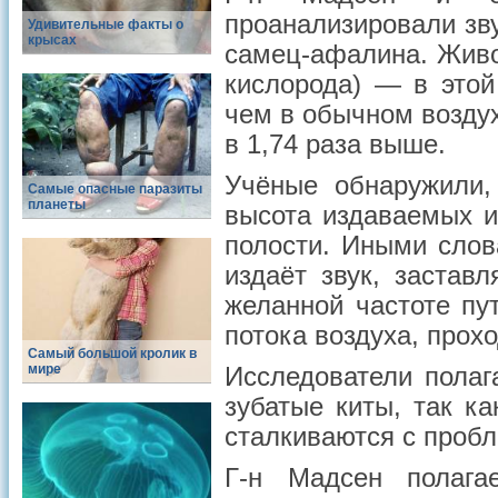
проанализировали зву
Удивительные факты о
крысах
самец-афалина. Живо
кислорода) — в этой
чем в обычном воздух
в 1,74 раза выше.
Учёные обнаружили,
Самые опасные паразиты
планеты
высота издаваемых и
полости. Иными слова
издаёт звук, застав
желанной частоте пу
потока воздуха, прохо
Самый большой кролик в
мире
Исследователи полаг
зубатые киты, так к
сталкиваются с пробл
Г-н Мадсен полага