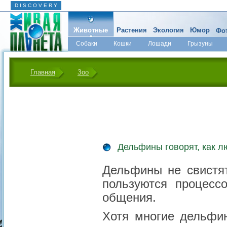
D I S C O V E R Y
Животные
Растения
Экология
Юмор
Фот
Собаки
Кошки
Лошади
Грызуны
Микромир
Главная
Зоо
Дельфины говорят, как л
Дельфины не свистят
пользуются процесс
общения.
Хотя многие дельфин