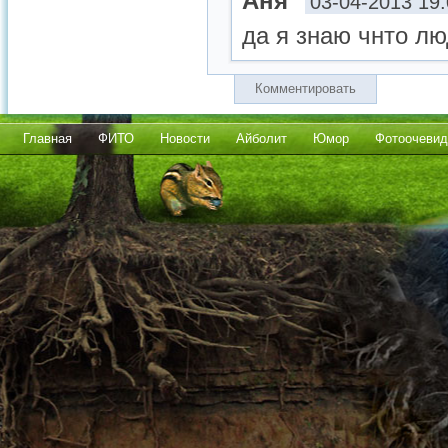
Аня
03-04-2013 19
да я знаю чнто лю
Комментировать
Главная
ФИТО
Новости
Айболит
Юмор
Фотоочевид