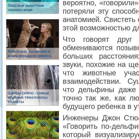
вероятно, «говорили»
Опасные животные
потеряли эту способ
чёрного моря
анатомией. Свистеть 
этой возможностью д
Что говорят друг
обмениваются позыв
Животные, попавшие в
больших расстояни
книгу рекордов гиннеса
звуки, похожие на ще
что животные уча
взаимодействии. Су
что дельфины даже
Шайры (shire) - самые
точно так же, как л
крупные тяжеловозы
планеты
будущего ребенка в у
Инженеры Джон Стюа
«Говорить по-дельфи
который визуализир