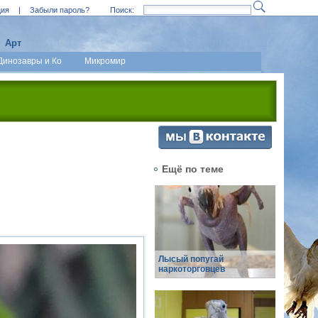
ция
|
Забыли пароль?
Поиск:
Арт
Динозавры и Ко
Микромир
Ещё по теме
Лысый попугай
наркоторговцев