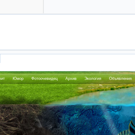
лит
Юмор
Фотоочевидец
Архив
Экология
Объявления