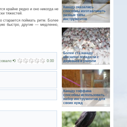
Какаду оказались
ся крайне редко и оно никогда не
способны изготавливать
ки тяжестей.
разные типы
инструментов
но старается поймать ритм. Более
дию быстро, другие — медленно,
Более ста какаду
внезапно попадали с
совало:
0
0.00
деревьев и умерли
Какаду гоффина
способны использовать
набор инструментов для
своих нужд