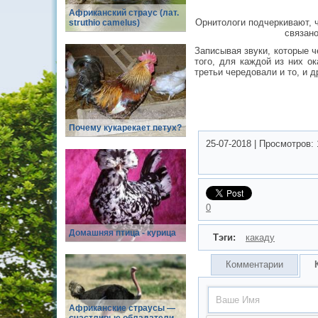
Африканский страус (лат.
Орнитологи подчеркивают, ч
struthio camelus)
связано
Записывая звуки, которые ч
того, для каждой из них о
третьи чередовали и то, и 
Почему кукарекает петух?
25-07-2018
|
Просмотров:
0
Домашняя птица - курица
Тэги:
какаду
Комментарии
Африканские страусы —