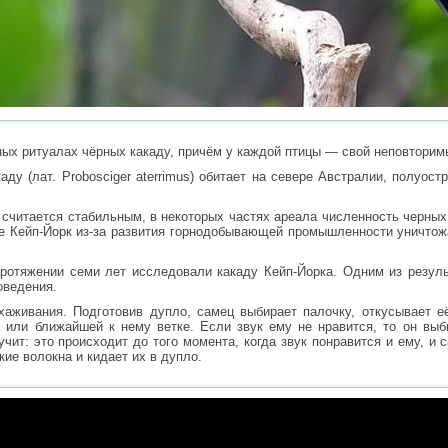
ных ритуалах чёрных какаду, причём у каждой птицы — свой неповторим
ду (лат. Probosciger aterrimus) обитает на севере Австралии, полуост
 считается стабильным, в некоторых частях ареала численность черных
ве Кейп-Йорк из-за развития горнодобывающей промышленности уничтож
ротяжении семи лет исследовали какаду Кейп-Йорка. Одним из резуль
оведения.
хаживания. Подготовив дупло, самец выбирает палочку, откусывает е
у или ближайшей к нему ветке. Если звук ему не нравится, то он вы
учит: это происходит до того момента, когда звук понравится и ему, и
ие волокна и кидает их в дупло.