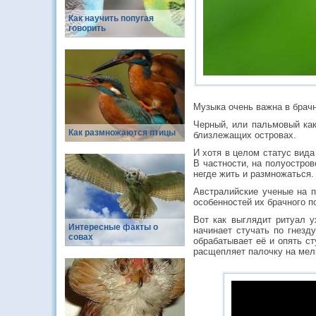
Как научить попугая
говорить
Музыка очень важна в брач
Черный, или пальмовый кака
Как размножаются птицы
близлежащих островах.
И хотя в целом статус вида
В частности, на полуостро
негде жить и размножаться.
Австралийские ученые на п
особенностей их брачного п
Вот как выглядит ритуал у
Интересные факты о
начинает стучать по гнезд
совах
обрабатывает её и опять ст
расщепляет палочку на мелк