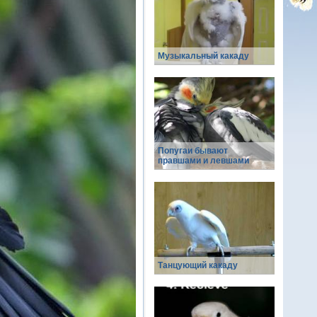
Музыкальный какаду
Попугаи бывают
правшами и левшами
Танцующий какаду