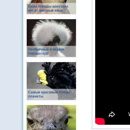
Куры породы араукана
несут цветные яйца
Необычные и редкие
породы кур
Самые красивые птицы
планеты