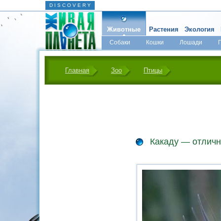
D I S C O V E R Y
Животные
Растения
Экология
Собаки
Кошки
Лошади
Главная
Зоо
Птицы
Какаду — отлич