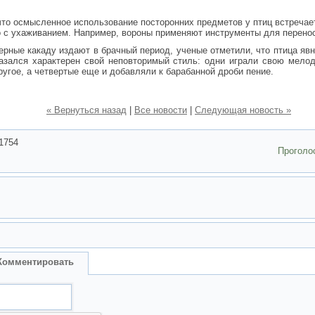
то осмысленное использование посторонних предметов у птиц встречает
 с ухаживанием. Например, вороны применяют инструменты для перенос
ерные какаду издают в брачный период, ученые отметили, что птица яв
казался характерен свой неповторимый стиль: одни играли свою мело
другое, а четвертые еще и добавляли к барабанной дроби пение.
« Вернуться назад
|
Все новости
|
Следующая новость »
1754
Проголо
Комментировать