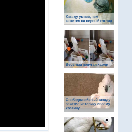
Какаду умнее, чем
кажется на первый взгляд
Веселый попугай харли
Свободолюбивый какаду
закатил истерику своему
хозяину