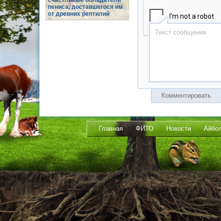
счастливые обладатели
пениса, доставшегося им
от древних рептилий
Комментировать
Главная
ФИТО
Новости
Айбо