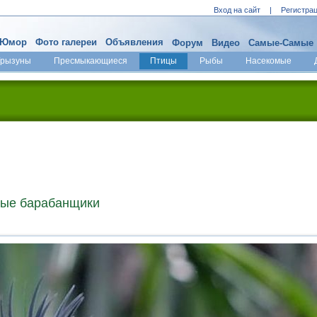
Вход на сайт
|
Регистра
Юмор
Фото галереи
Объявления
Форум
Видео
Самые-Самые
Грызуны
Пресмыкающиеся
Птицы
Рыбы
Насекомые
ные барабанщики