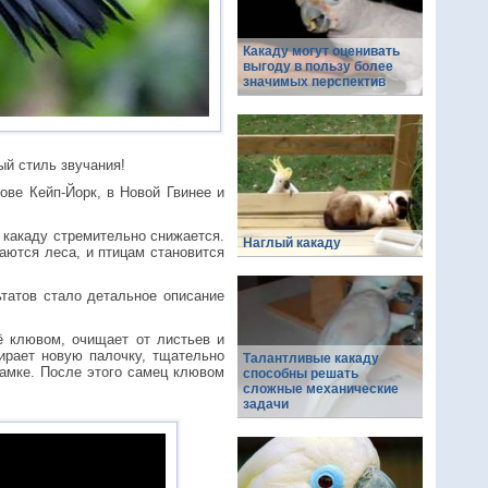
Какаду могут оценивать
выгоду в пользу более
значимых перспектив
ый стиль звучания!
рове Кейп-Йорк, в Новой Гвинее и
 какаду стремительно снижается.
Наглый какаду
аются леса, и птицам становится
татов стало детальное описание
ё клювом, очищает от листьев и
бирает новую палочку, тщательно
Талантливые какаду
 самке. После этого самец клювом
способны решать
сложные механические
задачи