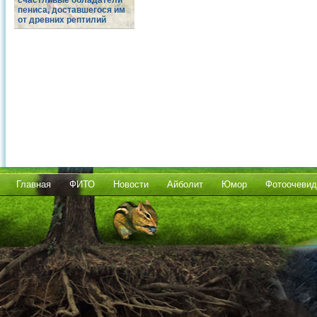
счастливые обладатели
пениса, доставшегося им
от древних рептилий
Главная
ФИТО
Новости
Айболит
Юмор
Фотоочевид