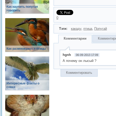
Как научить попугая
говорить
0
Тэги:
какаду
,
птица
,
Попугай
Комментарии
Комментир
Как размножаются птицы
hgnh
06-09-2013 17:09
А почему он лысый ?
Комментировать
Интересные факты о
совах