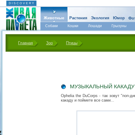
D I S C O V E R Y
Животные
Растения
Экология
Юмор
Фот
Собаки
Кошки
Лошади
Грызуны
Микромир
Главная
Зоо
Птицы
МУЗЫКАЛЬНЫЙ КАКАДУ
Ophelia the DuCorps - так зовут "поп-д
какаду и поймете все сами...