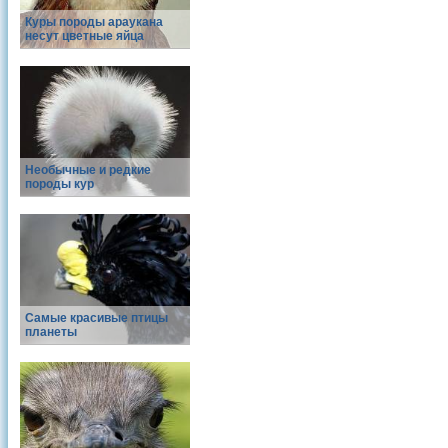
Куры породы араукана
несут цветные яйца
Необычные и редкие
породы кур
Самые красивые птицы
планеты