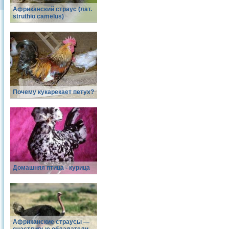
Африканский страус (лат.
struthio camelus)
Почему кукарекает петух?
Домашняя птица - курица
Африканские страусы —