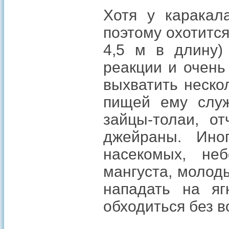
Хотя у каракал
поэтому охотится
4,5 м в длину)
реакции и очень
выхватить неско
пищей ему служа
зайцы-толаи, о
джейраны. Иног
насекомых, не
мангуста, молод
нападать на яг
обходиться без в