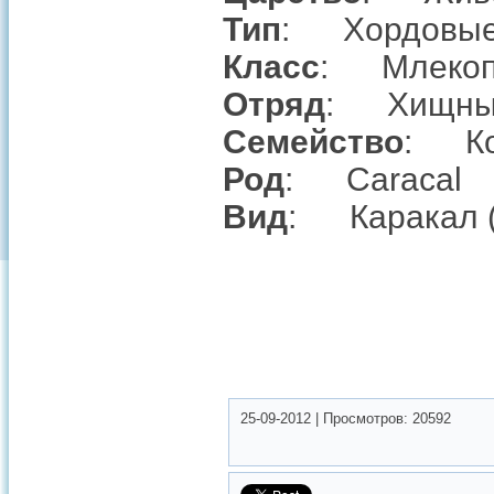
Тип
: Хордовы
Класс
: Млекоп
Отряд
: Хищны
Семейство
: Ко
Род
: Caracal
Вид
: Каракал (л
25-09-2012
|
Просмотров:
20592