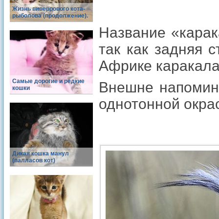
Жизнь виверрового кота-
рыболова (продолжение).
Название «карака
так как задняя 
Африке каракала
Самые дорогие и редкие
Внешне напомина
кошки
однотонной окра
Дикая кошка манул
(палласов кот)