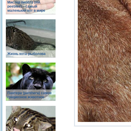
Мистер пибблз (mr.
peebles) – самый
маленький кот в мире
Жизнь кота-рыболова
Пантера (panthera) самое
грациозное животное