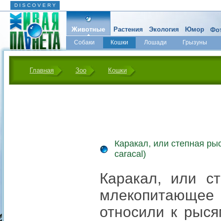
D I S C O V E R Y
Животные
Растения
Экология
Юмор
Фот
Собаки
Кошки
Лошади
Грызуны
Микромир
Главная
Зоо
Кошки
Каракал, или степная рыс
caracal)
Каракал, или ст
млекопитающее 
относили к рыся