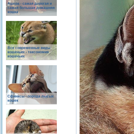
Ашера - самая дорогая и
самая большая домашняя
кошка
Все современные виды
кошачьих - таксономия
кошачьих
Сфинксы - порода лысых
кошек