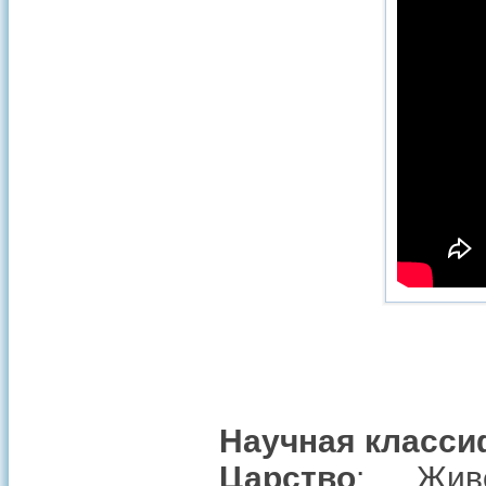
Научная класси
Царство
: Жив