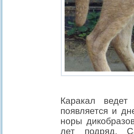
Каракал ведет
появляется и д
норы дикобразов
лет подряд. 