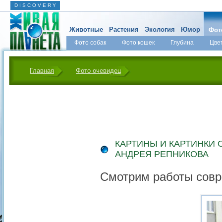
D I S C O V E R Y
Животные
Растения
Экология
Юмор
Фот
Фото собак
Фото кошек
Глубина
Цве
Главная
Фото очевидец
КАРТИНЫ И КАРТИНКИ 
АНДРЕЯ РЕПНИКОВА
Смотрим работы совр