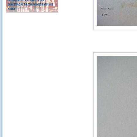
Менди — искусство
росписи тела узорами из
хны