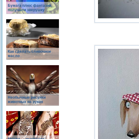
Бумага плюс фантазия,
получаем зверушку
Как сделать сливочное
масло
Необычные рисунки
животных на руках