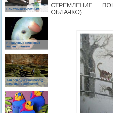
СТРЕМЛЕНИЕ ПО
Памятники животным
ОБЛАЧКО)
Необычные животные
нашей планеты
Хан сон дунг (son doong)
(пещера горной реки)