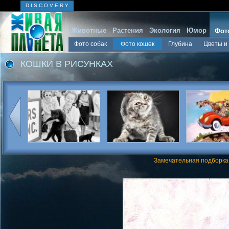
D I S C O V E R Y
Животные
Растения
Экология
Юмор
Фот
Фото собак
Фото кошек
Глубина
Цветы и
КОШКИ В РИСУНКАХ
Замечательная подборка 