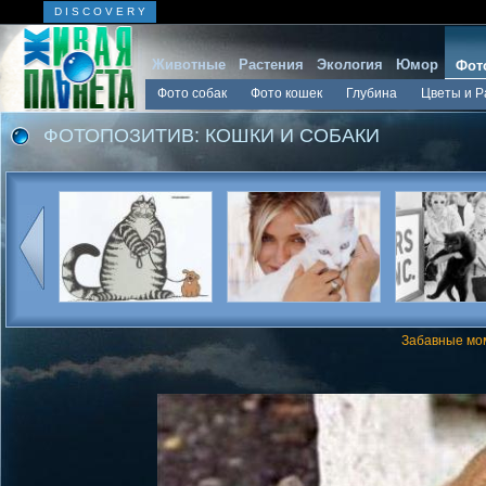
D I S C O V E R Y
Животные
Растения
Экология
Юмор
Фот
Фото собак
Фото кошек
Глубина
Цветы и Р
ФОТОПОЗИТИВ: КОШКИ И СОБАКИ
Забавные мом