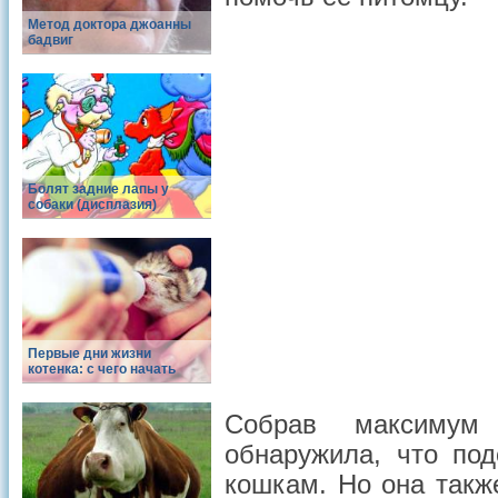
Метод доктора джоанны
бадвиг
Болят задние лапы у
собаки (дисплазия)
Первые дни жизни
котенка: с чего начать
Собрав максимум
обнаружила, что по
кошкам. Но она такж