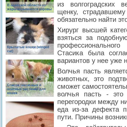
из волгоградских 
В одесской области от
жары взрываются коровы
щенку, страдавшем
обязательно найти эт
Хирург высшей катег
взяться за подобну
профессионального
Крылатые кошки (winged
cat)
Стасика была согла
вариантов у нее уже 
Волчья пасть являе
животных, это подтв
сможет самостоятельн
Список токсичных и
опасных растений для
волчья пасть - это
кошек
перегородки между н
еда из-за дефекта 
пути. Причины возник