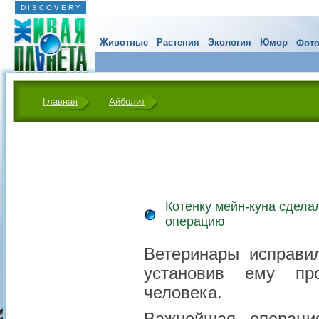
D I S C O V E R Y
Животные
Растения
Экология
Юмор
Фото
Главная
Айболит
Котенку мейн-куна сдел
операцию
Ветеринары исправи
установив ему пр
человека.