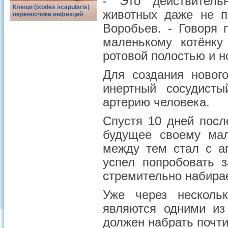
- Это действитель
Клещи (ixodes scapularis)
животных даже не п
переносчики инфекций
Воробьев. - Говоря
маленькому котёнку
ротовой полостью и н
Для создания новог
инертный сосудист
артерию человека.
Спустя 10 дней посл
будущее своему мал
между тем стал с а
успел попробовать 
стремительно набирае
Уже через несколь
являются одними из
должен набрать почти