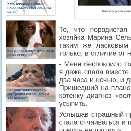
Укус клещом собаки -
пироплазмоз (piroplasma
Малышу мейн-куна 
canis)
То, что породистая
хозяйка Марина Сель
таким же ласковым
Как долго живут животные
только, в отличие от 
разных видов?
- Меня беспокоило то
я даже спала вместе 
два часа и ночью, и 
Пришедший на плано
Стерилизация кошек и
котенку диагноз «во
кастрация котов - зачем
это нужно?
усыпить.
Услышав страшный пр
стала отчаиваться и 
помочь ее питомцу.