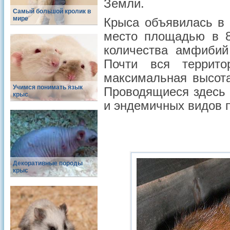
Земли.
Самый большой кролик в
мире
Крыса объявилась в 
место площадью в 8
количества амфибий
Почти вся террит
максимальная высот
Учимся понимать язык
Проводящиеся здесь 
крыс
и эндемичных видов 
Декоративные породы
крыс