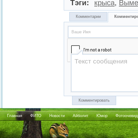
Тэги:
крыса
,
Выме
Комментарии
Комментир
Комментировать
Главная
ФИТО
Новости
Айболит
Юмор
Фотоочевид