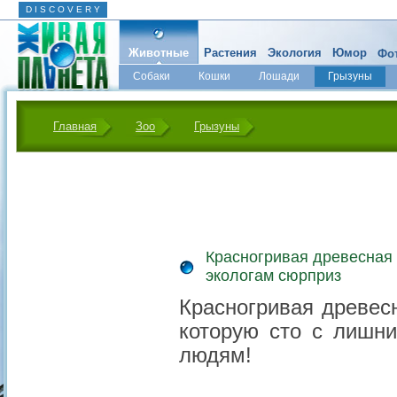
D I S C O V E R Y
Животные
Растения
Экология
Юмор
Фот
Собаки
Кошки
Лошади
Грызуны
Микромир
Главная
Зоо
Грызуны
Красногривая древесная
экологам сюрприз
Красногривая древес
которую сто с лишн
людям!