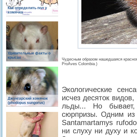
Как определить пол у
хомячка
Удивительные факты о
крысах
Чудесным образом нашедшаяся красногр
ProAves Colombia.)
Экологические сенс
исчез десяток видов,
Джунгарский хомячок
(phodopus sungorus)
льды... Но бывает
сюрпризы. Одним из 
Santamartamys rufodo
ни слуху ни духу и 