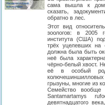
Насекомоядные
сама вышла к доми
землеройки
сказать, задокумен
обратно в лес.
Этот вид относител
зоологов: в 2005 
института (США) по
трёх уцелевших на 
должна была быть око
неё была характерн
чёрно-белый хвост. 
её в особый род
колючешиншилловых 
грызуны, многие из к
Семейство вообще 
Santamartamys ru
девятнадцатого века