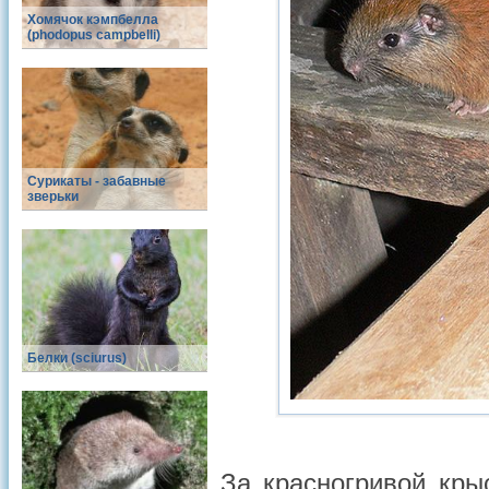
Хомячок кэмпбелла
(phodopus campbelli)
Сурикаты - забавные
зверьки
Белки (sciurus)
За красногривой кры