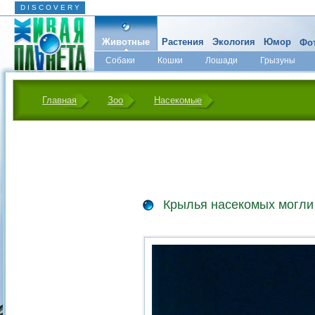
D I S C O V E R Y
Животные
Растения
Экология
Юмор
Фот
Собаки
Кошки
Лошади
Грызуны
Микромир
Главная
Зоо
Насекомые
Крылья насекомых могли 