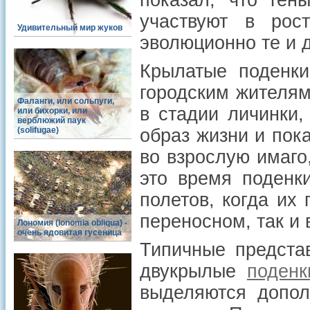
показал, что ген
участвуют в ро
Удивительный мир жуков
эволюционно те и д
Крылатые поденки
городским жителям
Фаланги, или сольпуги,
в стадии личинки,
или бихорки, или
верблюжий паук
(solifugae)
образ жизни и пок
во взрослую имаго,
это время поденк
полетов, когда их 
переносном, так и
Лономия (lonomia obliqua) -
очень ядовитая гусеница
Типичные предста
двукрылые
поденк
выделяются допол