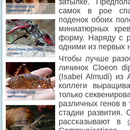
затылке. Предпол
Насекомые под
самок в рое спа
микроскопом
поденок обоих пол
миниатюрных кре
форму. Наряду с 
одними из первых 
Жук-Олень (lucanus
cervus l.)
Чтобы лучше разо
личинок
Cloeon di
(Isabel Almudi) из
коллеги выращив
Самые большие
только секвенирова
насекомые
различных генов в
стадии развития. 
рассказывают в