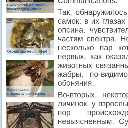
Communications
.
Брюхоногий моллюск -
виноградная улитка
Так, обнаружилось
самок: в их глаза
опсина, чувствит
частям спектра. Н
несколько пар ко
Оводы (gasterophilidae)
первых, как оказа
животных связанны
жабры, по-видим
обоняния.
Бразильские
Во-вторых, некот
странствующие пауки
личинок, у взрослы
пор происхожд
невыясненным. Су