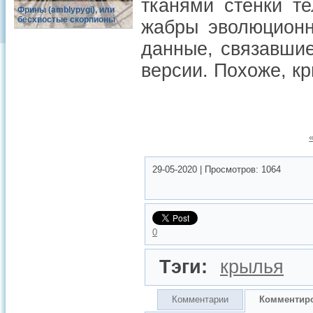
тканями стенки те
Фрины (amblypygi), или
бесхвостые скорпионы
жабры эволюционн
данные, связавшие
версии. Похоже, к
29-05-2020
|
Просмотров:
1064
0
Тэги:
крылья
Комментарии
Комментир