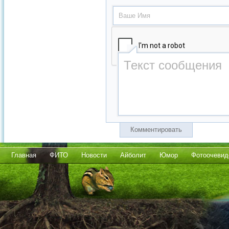
Комментировать
Главная
ФИТО
Новости
Айболит
Юмор
Фотоочевид