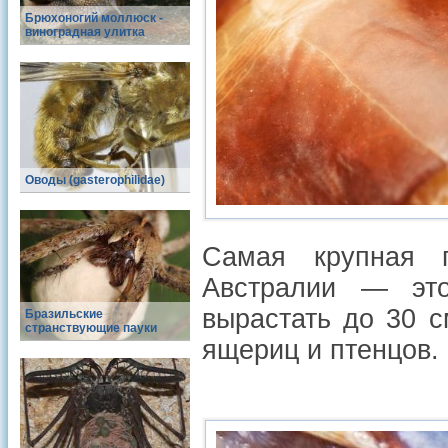
Брюхоногий моллюск -
виноградная улитка
Оводы (gasterophilidae)
Самая крупная п
Австралии — это
вырастать до 30 
Бразильские
странствующие пауки
ящериц и птенцов.