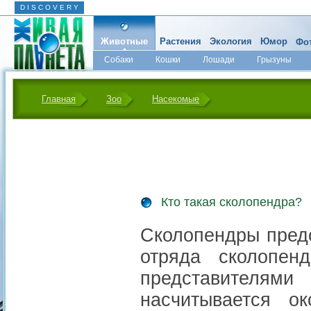
D I S C O V E R Y
Животные
Растения
Экология
Юмор
Фот
Собаки
Кошки
Лошади
Грызуны
Микромир
Главная
Зоо
Насекомые
Кто такая сколопендра?
Сколопендры предс
отряда сколопен
представителя
насчитывается о