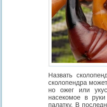
Назвать сколопен
сколопендра может
но ожег или укус
насекомое в руки
палатку. В послед