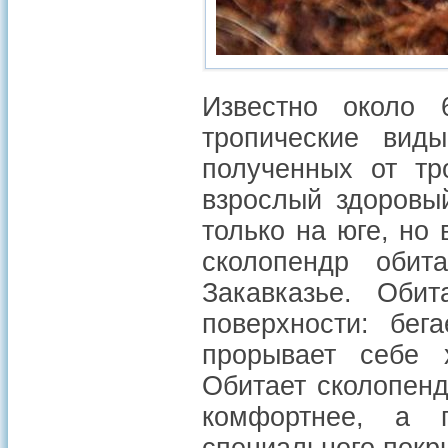
Известно около 
тропические виды
полученных от тр
взрослый здоровы
только на юге, но
сколопендр оби
Закавказье. Оби
поверхности: бег
прорывает себе 
Обитает сколопенд
комфортнее, а 