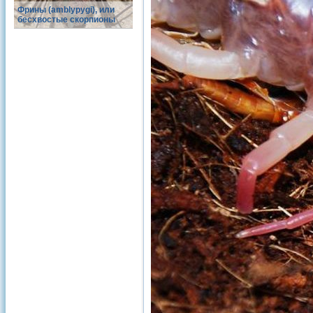
Фрины (amblypygi), или
бесхвостые скорпионы