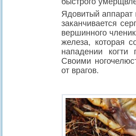
быстрого умерщвле
Ядовитый аппарат 
заканчивается сер
вершинного членик
железа, которая с
нападении когти 
Своими ногочелюс
от врагов.