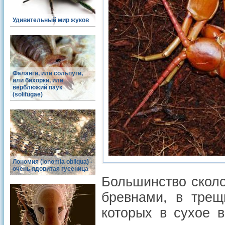
Удивительный мир жуков
Фаланги, или сольпуги,
или бихорки, или
верблюжий паук
(solifugae)
Лономия (lonomia obliqua) -
очень ядовитая гусеница
Большинство скол
бревнами, в трещ
которых в сухое 