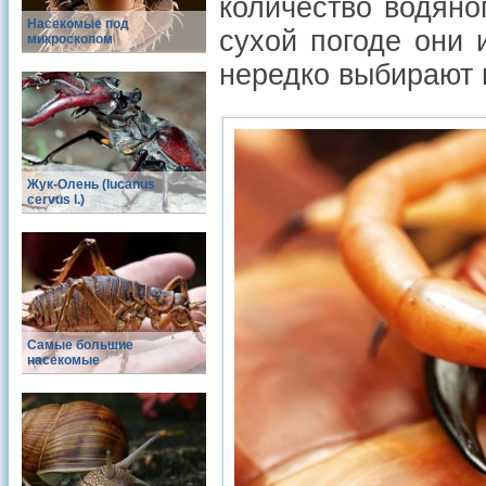
количество водян
Насекомые под
сухой погоде они
микроскопом
нередко выбирают 
Жук-Олень (lucanus
cervus l.)
Самые большие
насекомые