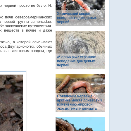
 червей просто не было. И,
Химический секрет
с почв североамериканских
всеядности дождевых
 червей группы Lumbricidae.
червей
бе заокеанские путешествия.
ых веществ в почве и даже
татью, в которой описывают
асса Двупарноногих, обычных
очвы с листовым опадом, где
«Червихрь»: странное
поведение дождевых
червей
Появление червей в
арктике может привести к
изменению мировой
экосистемы и климата