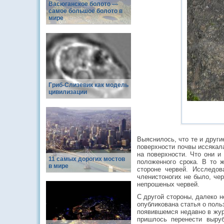
Васюганское болото —
самое большое болото в
мире
Гриб-Слизевик как модель
цивилизации
Выяснилось, что те и други
поверхности почвы иссякал
на поверхности. Что они и
11 самых дорогих мостов
положенного срока. В то 
в мире
стороне червей. Исследов
членистоногих не было, че
непрошеных червей.
С другой стороны, далеко н
опубликована статья о поль
появившемся недавно в жур
пришлось перенести выруб