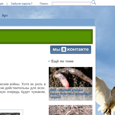
ция
|
Забыли пароль?
Поиск:
Арт
Ещё по теме
еские войны. Хотя их роль в
гии действительны для всех.
Шотландские ученые
рвую очередь будет чужаком,
ведут перепись дождевых
червей