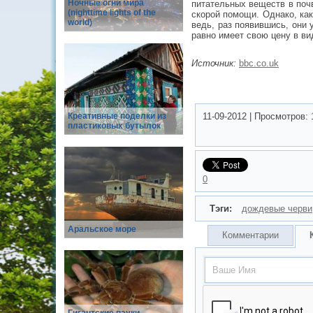
Ночные огни мира
питательных веществ в почв
(nighttime lights of the
скорой помощи. Однако, ка
world)
ведь, раз появившись, они 
равно имеет свою цену в ви
Источник:
bbc.co.uk
Креативные поделки из
11-09-2012
|
Просмотров:
пластиковых бутылок
0
Тэги:
дождевые черви
Аральское море
Комментарии