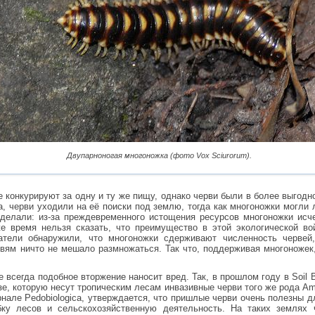
Двупарноногая многоножка (фото Vox Sciurorum).
е конкурируют за одну и ту же пищу, однако черви были в более выгодн
а, черви уходили на её поиски под землю, тогда как многоножки могли
 делали: из-за преждевременного истощения ресурсов многоножки исч
же время нельзя сказать, что преимущество в этой экологической в
атели обнаружили, что многоножки сдерживают численность червей
рвям ничто не мешало размножаться. Так что, поддерживая многоножек
е всегда подобное вторжение наносит вред. Так, в прошлом году в Soil B
зе, которую несут тропическим лесам инвазивные черви того же рода Am
нале Pedobiologica, утверждается, что пришлые черви очень полезны д
ку лесов и сельскохозяйственную деятельность. На таких землях 