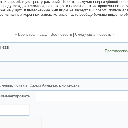
е и способствуют росту растений. То есть в случае повреждённой почв
к предупреждают экологи, не факт, что плюсы от таких пришельцев не
уже не уйдут, и вытесненные ими виды не вернутся. Словом, польза дл
де изгнанных коренных видов, которые часто вообще больше нигде не об
« Вернуться назад
|
Все новости
|
Следующая новость »
17009
Проголосова
,
черви
,
почва в Южной Америке
,
многоножка
Комментировать