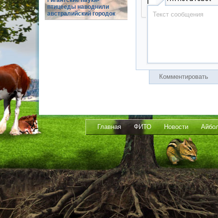
Гигантские пауки-
птицееды наводнили
австралийский городок
Комментировать
Главная
ФИТО
Новости
Айбо