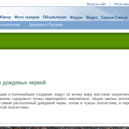
Вход на сайт
|
Регистра
Юмор
Фото галереи
Объявления
Форум
Видео
Самые-Самые
отехнологии
Здоровье и Питание
е дождевых червей
шие и полезнейшие создания, ведут по всему миру жестокие захватнич
жании «здоровья» почвы переоценить невозможно, общие законы эколо
е самый располезный дождевой червь, попав в чужую экосистему, в пе
той экосистемы.