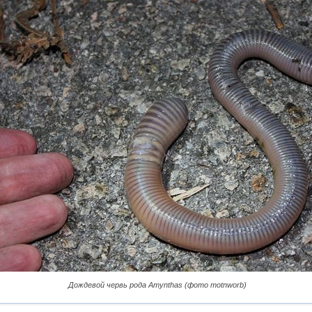
Дождевой червь рода Amynthas (фото motnworb)