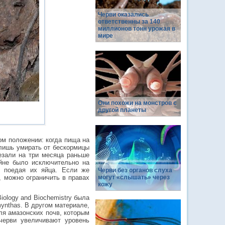
Черви оказались
ответственны за 140
миллионов тонн урожая в
мире
Они похожи на монстров с
другой планеты
ом положении: когда пища на
 лишь умирать от бескормицы
езали на три месяца раньше
ойне было исключительно на
, поедая их яйца. Если же
Черви без органов слуха
, можно ограничить в правах
могут «слышать» через
кожу
iology and Biochemistry была
ynthas. В другом материале,
ля амазонских почв, которым
черви увеличивают уровень