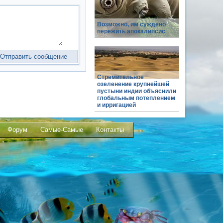
Возможно, им суждено
пережить апокалипсис
Стремительное
озеленение крупнейшей
пустыни индии объяснили
глобальным потеплением
и ирригацией
Форум
Самые-Самые
Контакты