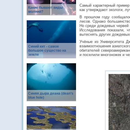
Самый характерный пример 
Какие бывают виды
как утверждают экологи, лу
молний?
В прошлом году сообщалос
лесов. Однако большинство
Но среди дождевых червей е
Исследования показали, ч
вытеснять других дождевых
Учёные из Университета Дж
взаимоотношения азиатског
Синий кит - самое
обитателей североамерикан
большое существо на
земле
и поселили многоножек и че
Синяя дыра деана (dean’s
blue hole)