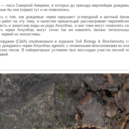
— леса Северной Америки, в которых до прихода европейцев дождевых
чше бы они (черви) тут и не появлялись.
ь о том, как дождевые черви нарушают углеродный и азотный балан
 работ на эту тему, в качестве пришельцев рассматривает европейских
сть и азиатские виды из рода Amynthas, и они тоже могут позволить се
то черви Amynthas могут точно так же изменять баланс питательн
 червей из экосистемы.
орджии (США) опубликовали в журнале Soil Biology & Biochemistry с
о дождевого червя Amynthas agrestis с почвенными многоножками из кл
ских лесов. В лабораторных условиях был воссоздан участок лесной п
рвей.