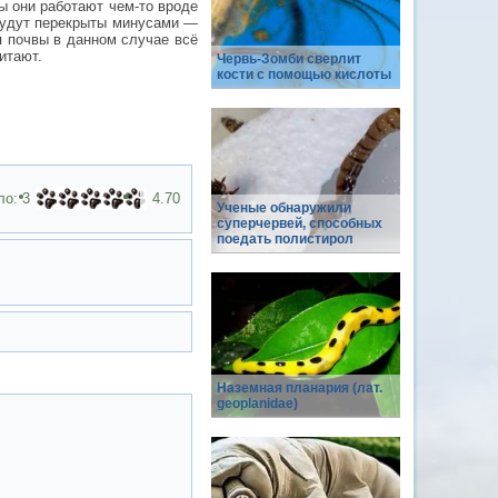
ы они работают чем-то вроде
 будут перекрыты минусами —
я почвы в данном случае всё
итают.
Червь-Зомби сверлит
кости с помощью кислоты
ло:
3
4.70
Ученые обнаружили
суперчервей, способных
поедать полистирол
Наземная планария (лат.
geoplanidae)