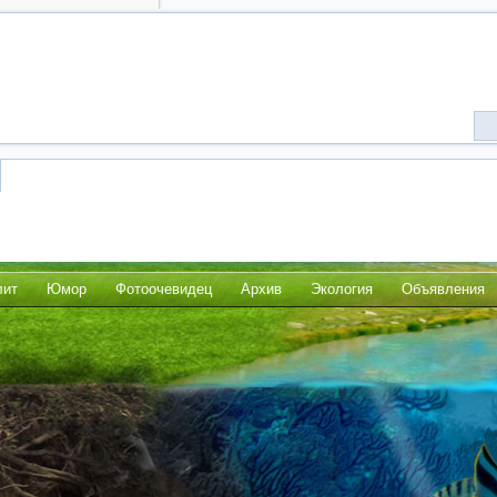
лит
Юмор
Фотоочевидец
Архив
Экология
Объявления