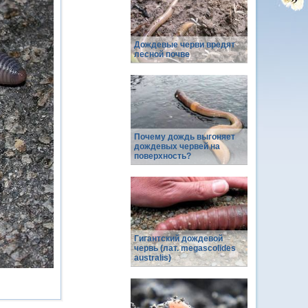
Дождевые черви вредят
лесной почве
Почему дождь выгоняет
дождевых червей на
поверхность?
Гигантский дождевой
червь (лат. megascolides
australis)