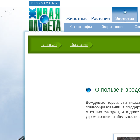
D I S C O V E R Y
Животные
Растения
Экология
Катастрофы
Загрязнение
Эк
Главная
Экология
О пользе и вред
Дождевые черви, эти тишай
почвообразовании и поддер
А из них следует, что даж
угрожающим стабильности э