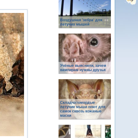
Воздушная 'зебра' для
летучих мышей
Учёные выяснили, зачем
вампирам нужны друзья
Складчатомордые
летучие мыши поют для
самок сквозь кожаные
маски