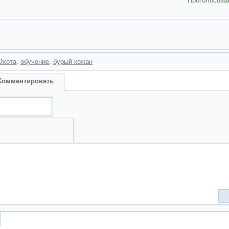
Проголосова
Охота
,
обучение
,
бурый кожан
Комментировать