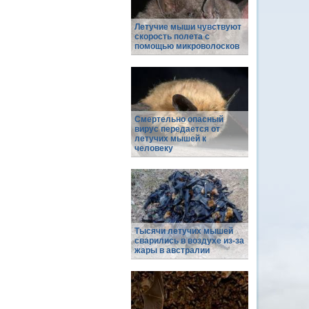
Летучие мыши чувствуют
скорость полета с
помощью микроволосков
Смертельно опасный
вирус передается от
летучих мышей к
человеку
Тысячи летучих мышей
сварились в воздухе из-за
жары в австралии