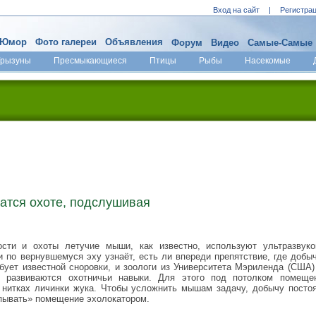
Вход на сайт
|
Регистра
Юмор
Фото галереи
Объявления
Форум
Видео
Самые-Самые
Грызуны
Пресмыкающиеся
Птицы
Рыбы
Насекомые
атся охоте, подслушивая
ости и охоты летучие мыши, как известно, используют ультразвук
и по вернувшемуся эху узнаёт, есть ли впереди препятствие, где добыч
ебует известной сноровки, и зоологи из Университета Мэриленда (США)
s) развиваются охотничьи навыки. Для этого под потолком помеще
 нитках личинки жука. Чтобы усложнить мышам задачу, добычу посто
пывать» помещение эхолокатором.