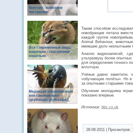
Кенгуру - животное
австралии
Таким способом исследоват
новобранцев летала вместе
каждой группе новоприбыв
Animal Behaviour, животны
имевшие дело неопытными м
Все современные виды
кошачьих - таксономия
Анализ видеозаписей, сд
кошачьих
ультразвуку более опытных
для определения точного п
вплотную.
Учёные давно заметили, 
«обучающие полёты». Но в 
за опытными старшими това
Обучение молодняка игра
Медведка обыкновенная
показано впервые.
или сверчок-крот
(gryllotalpa gryllotalpa)
Источник:
bbc.co.uk
28-08-2011
|
Просмотров: