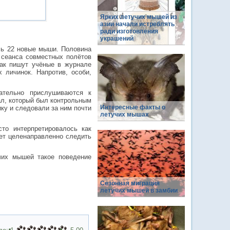
Ярких летучих мышей из
азии начали истреблять
ради изготовления
украшений
сь 22 новые мыши. Половина
 сеанса совместных полётов
ак пишут учёные в журнале
 личинок. Напротив, особи,
мательно прислушиваются к
ал, который был контрольным
Интересные факты о
ку и следовали за ним почти
летучих мышах
то интерпретировалось как
ет целенаправленно следить
чих мышей такое поведение
Сезонная миграция
летучих мышей в замбии