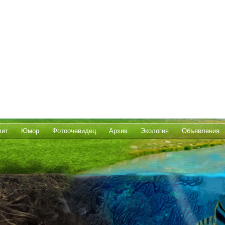
лит
Юмор
Фотоочевидец
Архив
Экология
Объявления