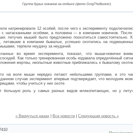
Группа бурых кожанов на отдыхе (фото GregTheBusker).
ели натренировали 12 особей, после чего к эксперименту подключили
 с натасканными особями, а половина — в компании новичков. После
ших летучих мышей было предложено поохотиться самостоятельно. К
е, летавшие в компании бывалых, успешно охотились на подвешенных
ышами, терпели неудачу за неудачей.
еланных во время эксперимента, показал, что мыши-новички вни
 соседей. Как только тренированная особь издавала определённый сигн
оложения жертвы, неопытные животные приближались к бывалому охотни
что на воле мыши нередко летают небольшими группами, и это час
данном случае эксперимент впервые подтверждает, что молодняк мож
рищами, чтобы учиться у них охоте.
ет большую роль у самых разных видов млекопитающих, но у лету
« Вернуться назад
|
Все новости
|
Следующая новость »
7410