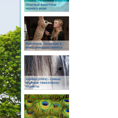
Опасные животные
чёрного моря
Животные, попавшие в
книгу рекордов гиннеса
Шайры (shire) - самые
крупные тяжеловозы
планеты