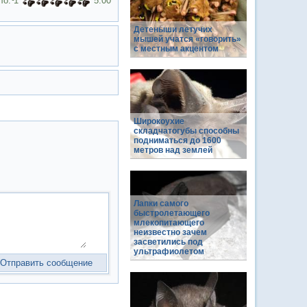
ло:
1
5.00
Детеныши летучих
мышей учатся «говорить»
с местным акцентом
Широкоухие
складчатогубы способны
подниматься до 1600
метров над землей
Лапки самого
быстролетающего
млекопитающего
неизвестно зачем
засветились под
ультрафиолетом