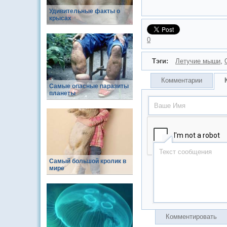
Удивительные факты о
крысах
0
Тэги:
Летучие мыши
,
Комментарии
Самые опасные паразиты
планеты
Самый большой кролик в
мире
Комментировать