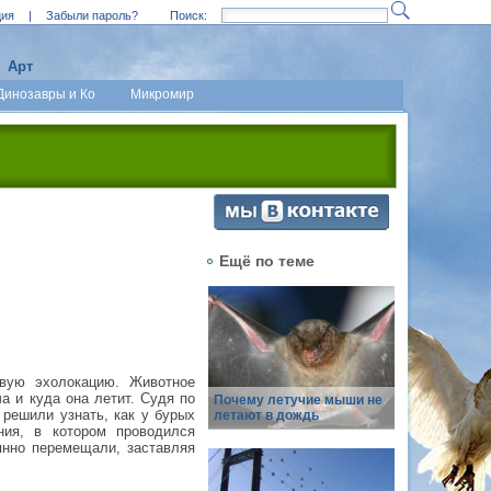
ция
|
Забыли пароль?
Поиск:
Арт
Динозавры и Ко
Микромир
Ещё по теме
овую эхолокацию. Животное
а и куда она летит. Судя по
Почему летучие мыши не
 решили узнать, как у бурых
летают в дождь
ния, в котором проводился
янно перемещали, заставляя