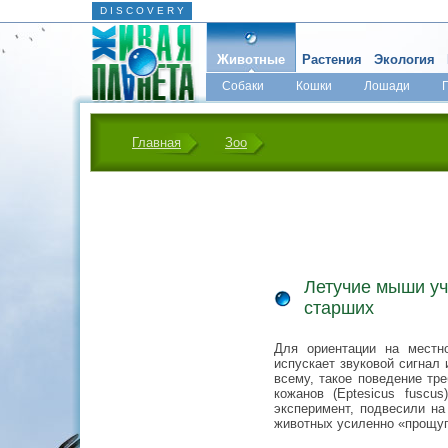
D I S C O V E R Y
Животные
Растения
Экология
Собаки
Кошки
Лошади
Главная
Зоо
Летучие мыши уч
старших
Для ориентации на местн
испускает звуковой сигнал 
всему, такое поведение тр
кожанов (Eptesicus fuscu
эксперимент, подвесили на
животных усиленно «прощу