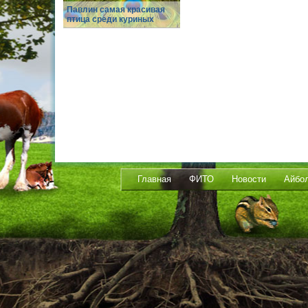
Павлин самая красивая
птица среди куриных
Главная
ФИТО
Новости
Айбо