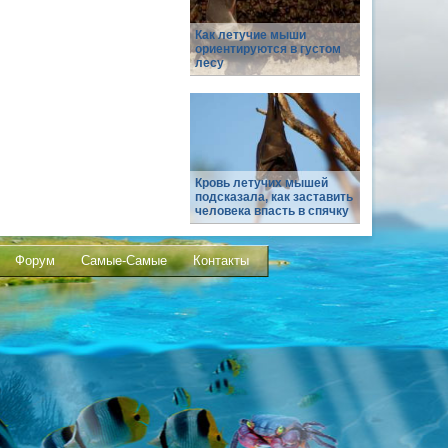
Как летучие мыши
ориентируются в густом
лесу
Кровь летучих мышей
подсказала, как заставить
человека впасть в спячку
Форум
Самые-Самые
Контакты