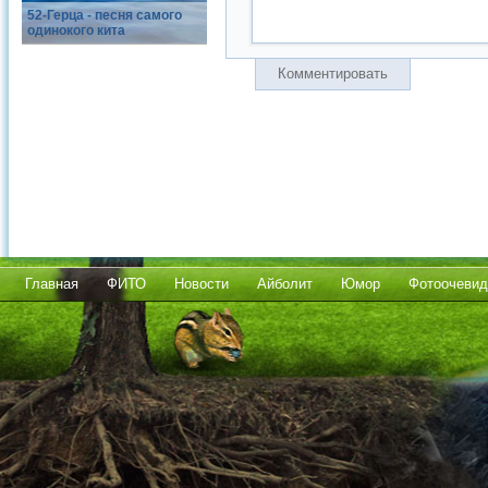
52-Герца - песня самого
одинокого кита
Комментировать
Главная
ФИТО
Новости
Айболит
Юмор
Фотоочевид