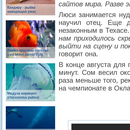
сайтов мира. Разве э
Кандиру - рыбка
наводящая ужас
Люси занимается нуд
научил отец. Еще 
незаконным в Техасе
нам приходилось скр
выйти на сцену и по
Рыбка красный попугай
говорит она.
(red blood parrot fish)
В конце августа для
минут. Сом весил око
раза меньше того, ре
на чемпионате в Окл
Медуза корнерот
(rhizostoma pulmo)