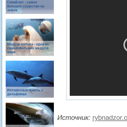
Синий кит - самое
большое существо на
земле
Медуза nomura - одна из
самых больших медуз в
мире
Интересные факты о
дельфинах
Источник:
rybnadzor.