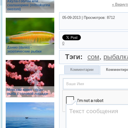
Акула-Гоблин или
« Вернут
скапаноринх (mitsukurina
owstoni)
05-09-2013
|
Просмотров:
8712
0
Данио (danio) -
экзотические рыбки
Тэги:
сом
,
рыбалк
Комментарии
Комментир
Морской конек - чудо-
рыба с головой лошади