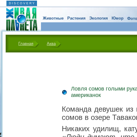
D I S C O V E R Y
Животные
Растения
Экология
Юмор
Фото
Главная
Аква
Ловля сомов голыми рука
американок
Команда девушек из 
сомов в озере Тавако
Никаких удилищ, кат