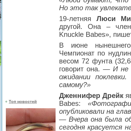
«Люди думают, что 
Но это так увлекате
19-летняя
Люси Ми
другой. Она – чле
Knuckle Babes», пишет
В июне нынешнего
Чемпионат по нудлин
весом 72 фунта (32,6
говорит она.
— И не 
ожидании поклевки
самому?»
Дженнифер Дрейк
яв
Топ новостей
Babes:
«Фотограф
опубликовали на гла
— Вчера она была о
сегодня красуется н