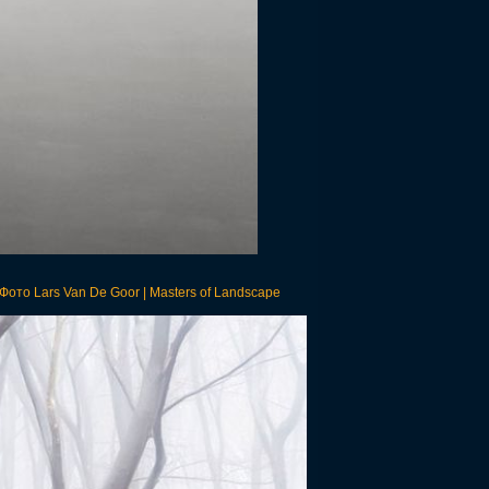
ото Lars Van De Goor | Masters of Landscape