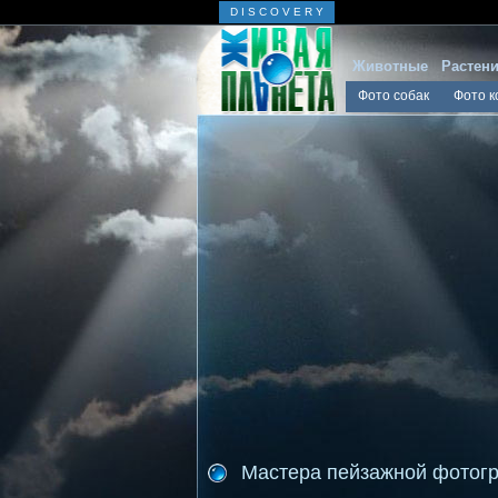
D I S C O V E R Y
Животные
Растен
Фото собак
Фото к
Мастера пейзажной фотог