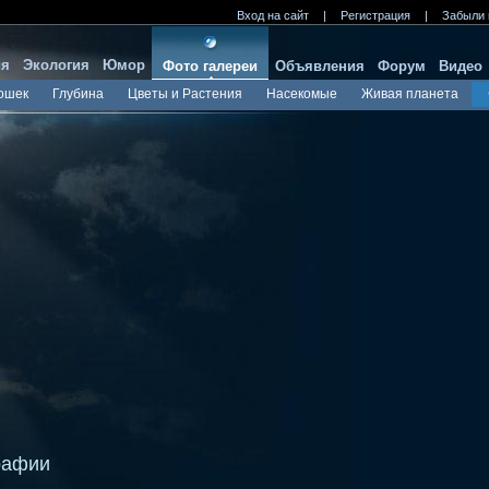
Вход на сайт
|
Регистрация
|
Забыли 
ия
Экология
Юмор
Фото галереи
Объявления
Форум
Видео
ошек
Глубина
Цветы и Растения
Насекомые
Живая планета
рафии