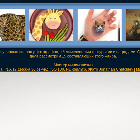
улярных жанров у фотографов, с бесчисленными конкурсами и наградами. С
дела рассмотрим 15 составляющих этого жанра.
Мастер минимализма
F/16, выдержка 30 секунд, ISO 100, ND-фильтр. (Фото Jonathan Chritchley | Ma