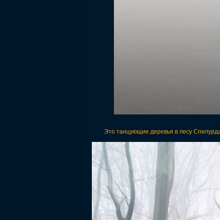
Это танцующие деревья в лесу Спилурда в