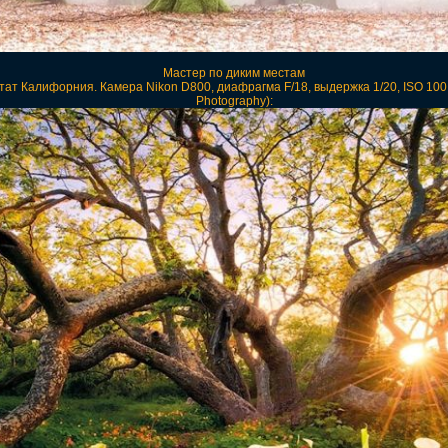
Мастер по диким местам
ат Калифорния. Камера Nikon D800, диафрагма F/18, выдержка 1/20, ISO 100. 
Photography):