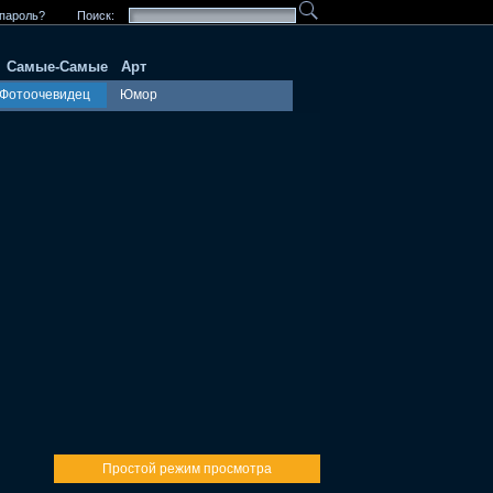
пароль?
Поиск:
Самые-Самые
Арт
Фотоочевидец
Юмор
Простой режим просмотра