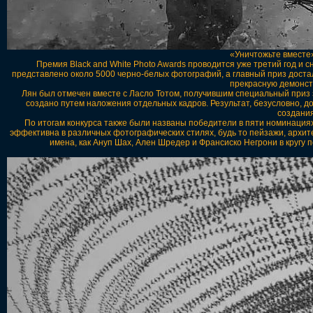
«Уничтожьте вместе
Премия Black and White Photo Awards проводится уже третий год и 
представлено около 5000 черно-белых фотографий, а главный приз доста
прекрасную демонс
Лян был отмечен вместе с Ласло Тотом, получившим специальный приз 
создано путем наложения отдельных кадров. Результат, безусловно, д
создани
По итогам конкурса также были названы победители в пяти номинаци
эффективна в различных фотографических стилях, будь то пейзажи, архит
имена, как Ануп Шах, Ален Шредер и Франсиско Негрони в кругу 