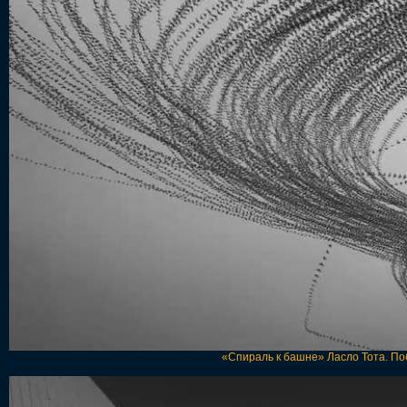
«Спираль к башне» Ласло Тота. По