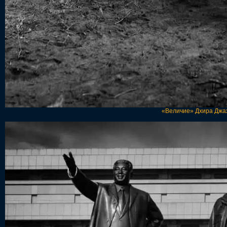
«Величие» Дхира Джах