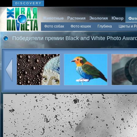
D I S C O V E R Y
Животные
Растения
Экология
Юмор
Фот
Фото собак
Фото кошек
Глубина
Цветы и Р
Победители премии Black and White Photo Awar