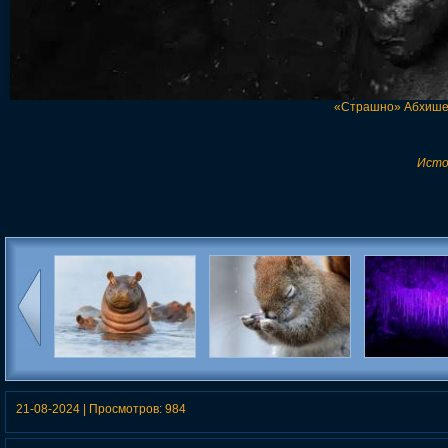
«Страшно» Абхишек
Исто
Бесценные мгновения
20 финалистов конкурса
Победители 
нашей жизни по версии
самых смешных
фотограф
журнала twisted sifter
фотографий дикой
геологическог
21-08-2024
|
Просмотров:
984
природы
лондо