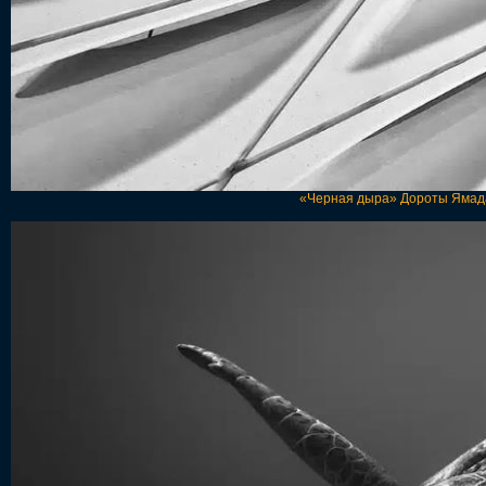
«Черная дыра» Дороты Ямадаг