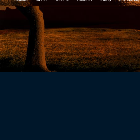
Главная
ФИТО
Новости
Айболит
Юмор
Фотоочеви