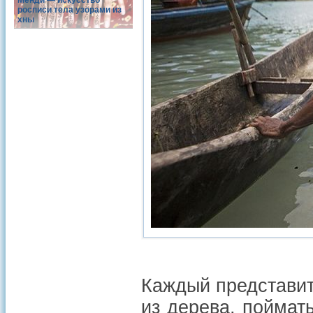
Менди — искусство
росписи тела узорами из
хны
Каждый представит
из дерева, поймат