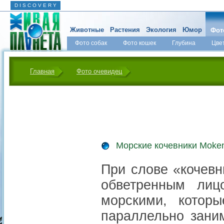
D I S C O V E R Y
Животные
Растения
Экология
Юмор
Фот
Фото собак
Фото кошек
Глубина
Цве
Главная
Фото очевидец
Морские кочевники Moke
При слове «кочевн
обветренным лиц
морскими, котор
параллельно зани