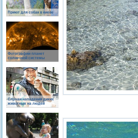
Приют для собак в киеве
Фотографии планет
солнечной системы
Случаи нападения диких
животных на людей