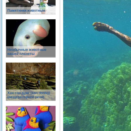
Памятники животным
Необычные животные
нашей планеты
Хан сон дунг (son doong)
(пещера горной реки)