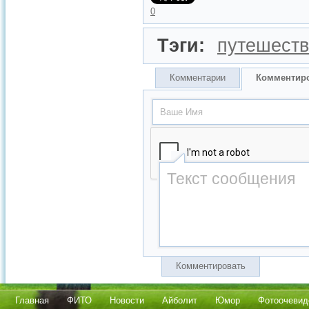
0
Тэги:
путешест
Комментарии
Комментир
Комментировать
Главная
ФИТО
Новости
Айболит
Юмор
Фотоочевид