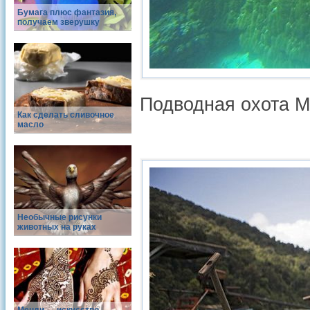
Бумага плюс фантазия,
получаем зверушку
Подводная охота 
Как сделать сливочное
масло
Необычные рисунки
животных на руках