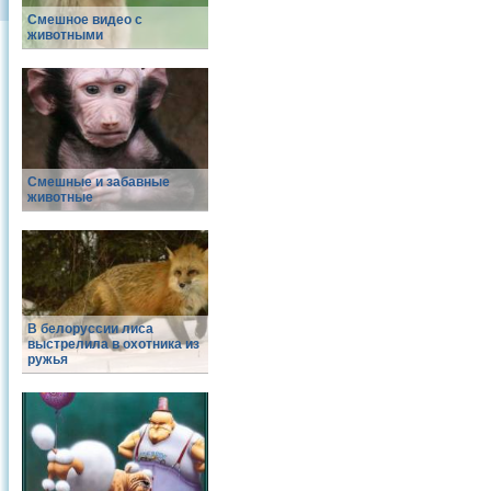
Смешное видео с
животными
Смешные и забавные
животные
В белоруссии лиса
выстрелила в охотника из
ружья