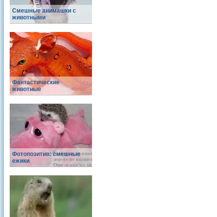
Смешные анимашки с
животными
Фантастические
животные
Фотопозитив: смешные
ежики