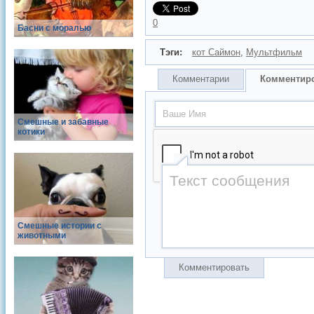
0
Басни с моралью
Тэги:
кот Саймон
,
Мультфильм
Комментарии
Комментир
Смешные и забавные
котики
Смешные истории с
животными
Комментировать