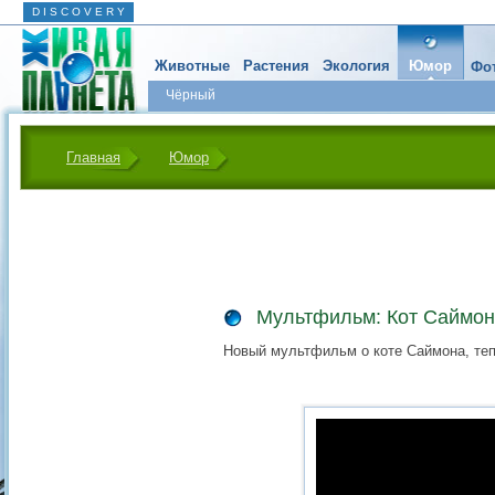
D I S C O V E R Y
Животные
Растения
Экология
Юмор
Фот
Чёрный
Главная
Юмор
Мультфильм: Кот Саймон
Новый мультфильм о коте Саймона, теп