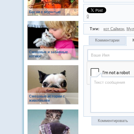
Басни с моралью
0
Тэги:
кот Саймон
,
Мул
Комментарии
Смешные и забавные
котики
Смешные истории с
животными
Комментировать