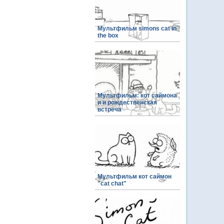
Мультфильм simons cat in
the box
Мультфильм: кот саймона
и и рождественская
встреча
Мультфильм кот саймон
"cat chat"