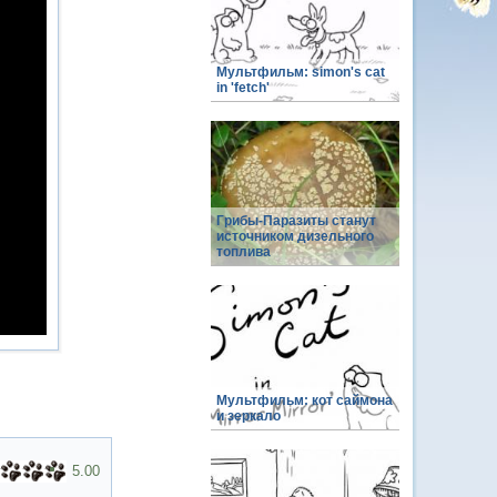
Мультфильм: simon's cat
in 'fetch'
Грибы-Паразиты станут
источником дизельного
топлива
Мультфильм: кот саймона
и зеркало
5.00