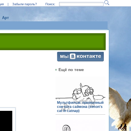
ция
|
Забыли пароль?
Поиск:
Арт
Ещё по теме
Мультфильм: прерванный
сон кота саймона (simon's
cat in catnap)