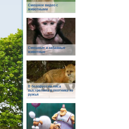
Смешное видео с
животными
Смешные и забавные
животные
В белоруссии лиса
выстрелила в охотника из
ружья