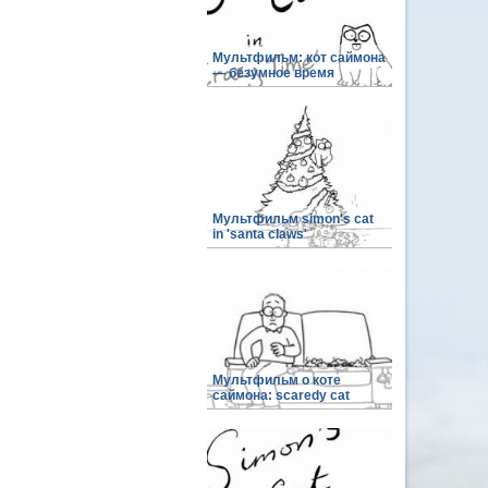
Мультфильм: кот саймона
— безумное время
Мультфильм simon's cat
in 'santa claws'
Мультфильм о коте
саймона: scaredy cat