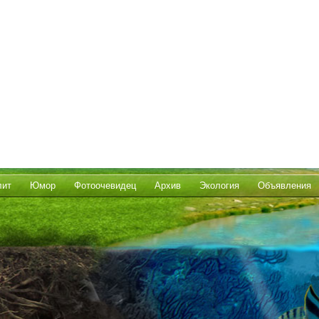
лит
Юмор
Фотоочевидец
Архив
Экология
Объявления