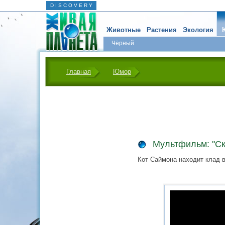
D I S C O V E R Y
Животные
Растения
Экология
Чёрный
Главная
Юмор
Мультфильм: ''С
Кот Саймона находит клад 