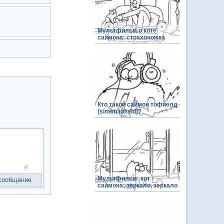
Мультфильм о коте
саймона: страхоножка
Кто такой саймон тофиелд
(simon tofield)?
Мультфильм: кот
саймона: зеркало, зеркало