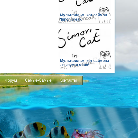
Мультфильм: кот саймон
'lunch break'
Мультфильм: кот саймона
- выпусти меня!
Форум
Самые-Самые
Контакты