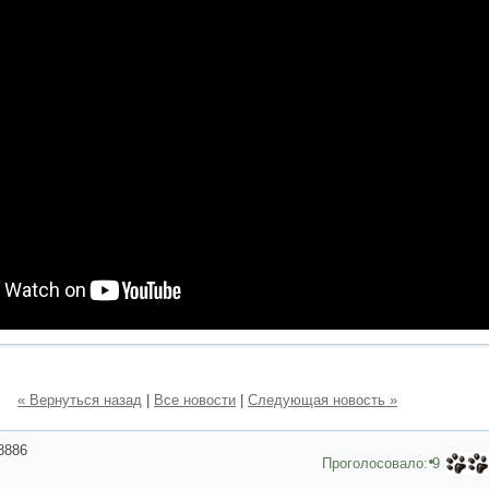
« Вернуться назад
|
Все новости
|
Следующая новость »
8886
Проголосовало:
9