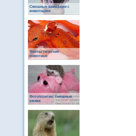
Смешные анимашки с
животными
Фантастические
животные
Фотопозитив: смешные
ежики