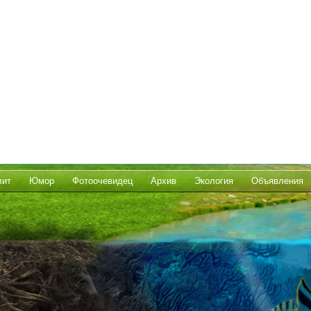
лит
Юмор
Фотоочевидец
Архив
Экология
Объявления