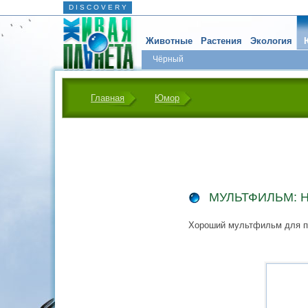
D I S C O V E R Y
Животные
Растения
Экология
Чёрный
Главная
Юмор
МУЛЬТФИЛЬМ: 
Хороший мультфильм для п