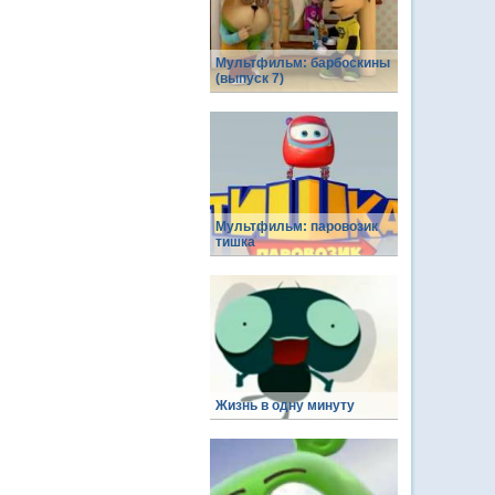
Мультфильм: барбоскины
(выпуск 7)
Мультфильм: паровозик
тишка
Жизнь в одну минуту