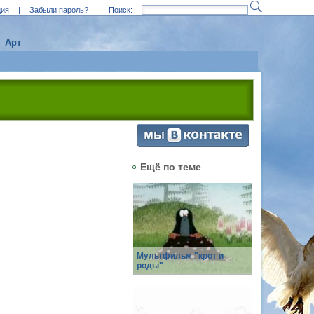
ция
|
Забыли пароль?
Поиск:
Арт
Ещё по теме
Мультфильм "крот и
роды"