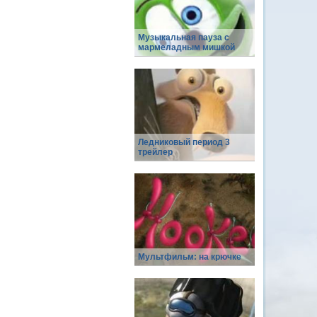
Музыкальная пауза с
мармеладным мишкой
Ледниковый период 3
трейлер
Мультфильм: на крючке