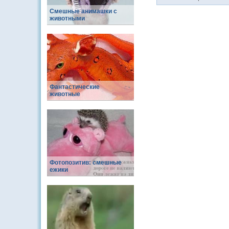
Смешные анимашки с
животными
Фантастические
животные
Фотопозитив: смешные
ежики