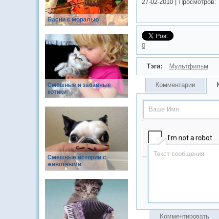
27-02-2010
|
Просмотров:
Басни с моралью
0
Тэги:
Мультфильм
Комментарии
Смешные и забавные
котики
Смешные истории с
животными
Комментировать