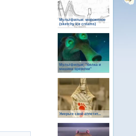
Мультфильм: мороженое
(sketchy ice creams)
Мультфильм: ''белка и
машина времени''
Умерьте свой аппетит...