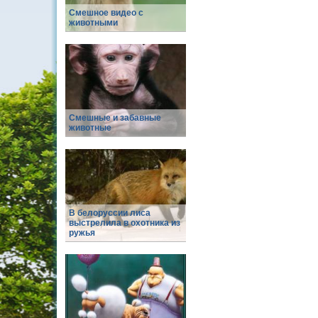
Смешное видео с
животными
Смешные и забавные
животные
В белоруссии лиса
выстрелила в охотника из
ружья