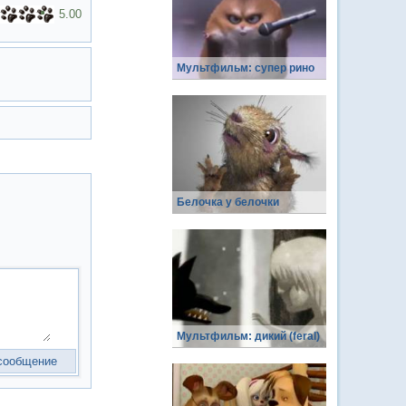
5.00
Мультфильм: супер рино
Белочка у белочки
Мультфильм: дикий (feral)