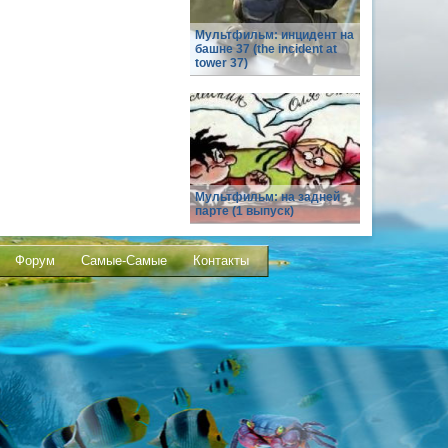
Мультфильм: инцидент на
башне 37 (the incident at
tower 37)
Мультфильм: на задней
парте (1 выпуск)
Форум
Самые-Самые
Контакты