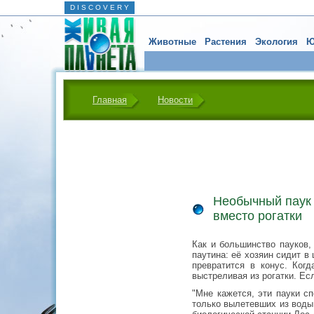
D I S C O V E R Y
Животные
Растения
Экология
Ю
Главная
Новости
Необычный паук 
вместо рогатки
Как и большинство пауков,
паутина: её хозяин сидит в
превратится в конус. Ког
выстреливая из рогатки. Ес
"Мне кажется, эти пауки с
только вылетевших из воды 