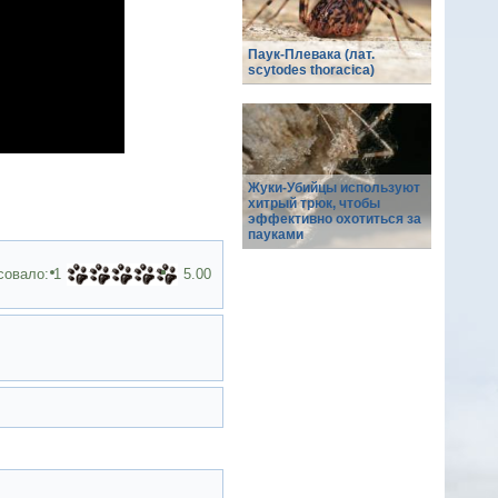
Паук-Плевака (лат.
scytodes thoracica)
Жуки-Убийцы используют
хитрый трюк, чтобы
эффективно охотиться за
пауками
совало:
1
5.00