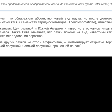
 план представителя "изобретательного" вида членистоногих (фото Jeff Cremer, Pe
ны, что обнаружили абсолютно новый вид паука, но после долгого
 относятся к семейству теридиосоматидов (Theridiosomatidae), известны
джунглях Центральной и Южной Америки и известно в основном лишь
змера. Также Ривз отмечает, что пауки похожи на вид, известный как 
без исследования образцов.
ина других пауков не столь эффективна, – комментирует открытие Тор
кой ловушкой и липкой ловушкой, брошенной на вас".