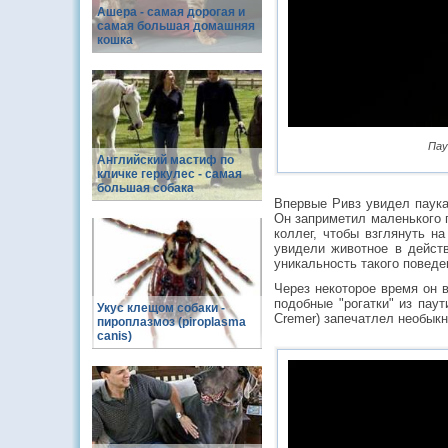
Ашера - самая дорогая и
самая большая домашняя
кошка
Пау
Английский мастиф по
кличке геркулес - самая
большая собака
Впервые Ривз увидел паука 
Он заприметил маленького п
коллег, чтобы взглянуть н
увидели животное в действ
уникальность такого поведе
Через некоторое время он 
подобные "рогатки" из пау
Укус клещом собаки -
Cremer) запечатлел необыкн
пироплазмоз (piroplasma
canis)