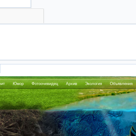
лит
Юмор
Фотоочевидец
Архив
Экология
Объявления