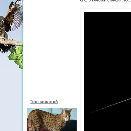
биологической станции Лос 
Топ новостей