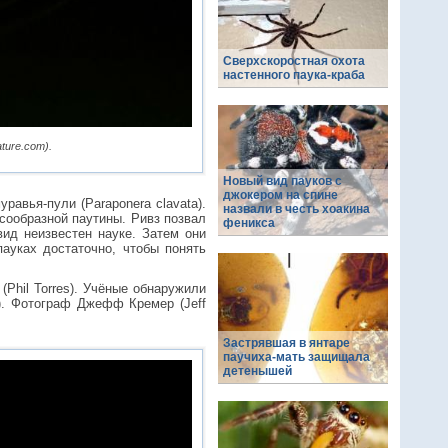
Сверхскоростная охота
настенного паука-краба
ture.com).
Новый вид пауков с
джокером на спине
равья-пули (Paraponera clavata).
назвали в честь хоакина
сообразной паутины. Ривз позвал
феникса
вид неизвестен науке. Затем они
ауках достаточно, чтобы понять
Phil Torres). Учёные обнаружили
e). Фотограф Джефф Кремер (Jeff
Застрявшая в янтаре
паучиха-мать защищала
детенышей