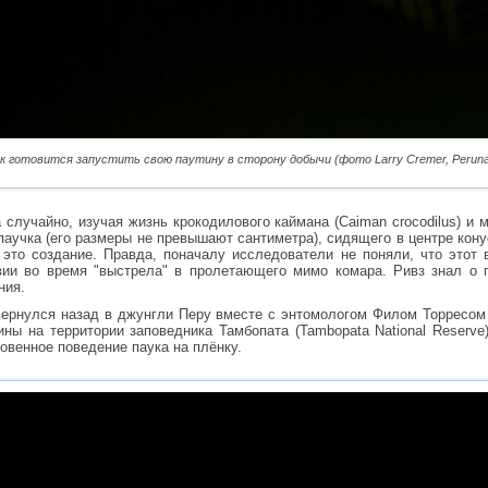
к готовится запустить свою паутину в сторону добычи (фото Larry Cremer, Peruna
случайно, изучая жизнь крокодилового каймана (Caiman crocodilus) и му
аучка (его размеры не превышают сантиметра), сидящего в центре кону
а это создание. Правда, поначалу исследователи не поняли, что этот 
ии во время "выстрела" в пролетающего мимо комара. Ривз знал о п
ния.
вернулся назад в джунгли Перу вместе с энтомологом Филом Торресом (
тины на территории заповедника Тамбопата (Tambopata National Reserv
овенное поведение паука на плёнку.