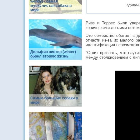
wendy) - самая
Крупный
мускулистая собака в
мире
Ривз и Торрес были увере
коническими ловчими сетями
Это семейство обитает в 
отчасти из-за их малого ра
идентификация невозможна 
Дельфин винтер (winter)
"Стоит признать, что паут
обрел вторую жизнь
между столкновением с лип
Самые большие собаки в
мире