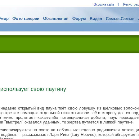
Вход на сайт
|
Регистра
мор
Фото галереи
Объявления
Форум
Видео
Самые-Самые
использует свою паутину
 недавно открытый вид паука ткёт свою ловушку из шёлковых волокон
 центре и с помощью отдельной нити оттягивает её в сторону до тех пор,
да мимо пролетает какая-либо потенциальная добыча, паук неожидан
ли "выстрел" оказался удачным, то жертва путается в липкой паутине.
пециализируются на охоте на небольших недавно родившихся летающи
подёнок. – рассказывает Лари Ривз (Lary Reeves), который обнаружил 