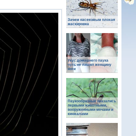
Зачем насекомым плохая
маскировка
Укус домашнего паука
чуть не лишил женщину
ноги
Паукообразные оказались
первыми животными,
вооруженными мечами и
кинжалами