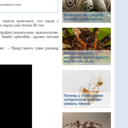
runature.com).
Возможно, им суждено
пережить апокалипсис
 поиска выяснили, что пауки с
х науке уже более 80 лет.
 профессиональным арахнологам,
Naatlo splendida, однако полная
рес. – Представьте сами разницу
Обнаруженный в
австралии паук плавает и
охотится на рыбу
Почему, с точки зрения
энтомологов, не стоит
убивать пауков