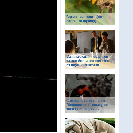
Багира киплинга (лат.
bagheera kiplingi)
Мадагаскарцы создали
самое большое полотно
из паучьего шёлка
Самцы пауков узнают
''безопасную'' самку по
запаху её паутины