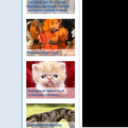
Голубой дог по кличке
джордж (george) - самая
большая собака в мире
Басни с моралью
Народные приметы и
суеверия о кошках
Большая венди (big