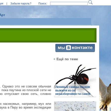
ция
|
Забыли пароль?
Поиск:
Арт
Ещё по теме
. Однако это не совсем обычная
Ленивые самцы пауков
 пока паутина из плоской сети не
выжили из-за
но отпускает свою сеть, словно
неразборчивости самок
х насекомых, например, мух или
паука в Перу во время экспедиции