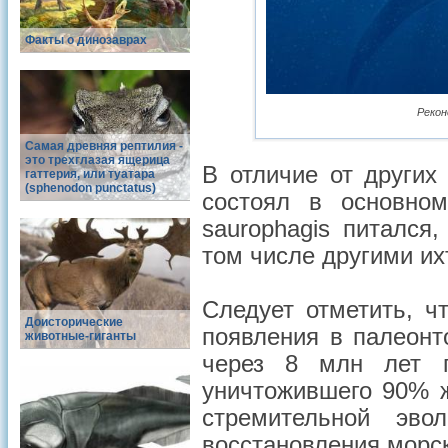
Факты о динозаврах
Реконс
Самая древняя рептилия -
это трехглазая ящерица
В отличие от других
гаттерия, или туатара
(sphenodon punctatus)
состоял в основном
saurophagis питался
том числе другими их
Следует отметить, ч
Доисторические
появления в палеонт
животные-гиганты
через 8 млн лет п
уничтожившего 90% ж
стремительной эво
восстановления морс