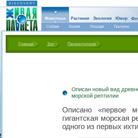
D I S C O V E R Y
Животные
Растения
Экология
Юмор
Фот
Собаки
Кошки
Лошади
Грызуны
Микромир
Главная
Зоо
Палеонтология
Описан новый вид древне
морской рептилии
Описано «первое м
гигантская морская р
одного из первых ихт