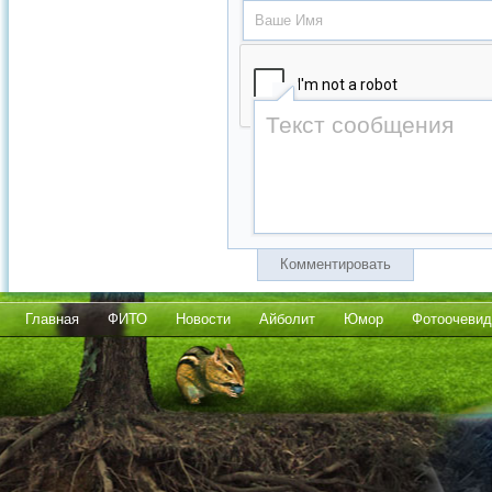
Комментировать
Главная
ФИТО
Новости
Айболит
Юмор
Фотоочевид