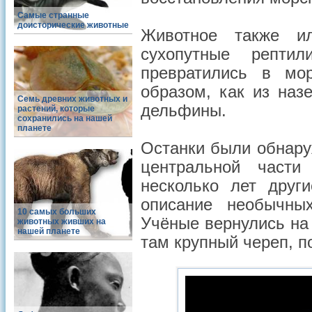
Самые странные
доисторические животные
Животное также ил
сухопутные репти
превратились в мо
образом, как из на
Семь древних животных и
дельфины.
растений, которые
сохранились на нашей
планете
Останки были обнару
центральной части
несколько лет друг
описание необычны
10 самых больших
Учёные вернулись на
животных живших на
нашей планете
там крупный череп, п