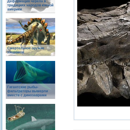
Деформация черепа в
традициях народов южной
америки
Смертельное оружие
хищников
Гигантские рыбы-
фильтраторы вымерли
вместе с динозаврами