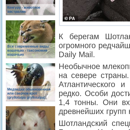
Кенгуру - животное
австралии
К берегам Шотлан
огромного редчайш
Все современные виды
кошачьих - таксономия
Daily Mail.
кошачьих
Необычное млекоп
на севере страны.
Атлантического и
Медведка обыкновенная
редко. Особи дост
или сверчок-крот
(gryllotalpa gryllotalpa)
1,4 тонны. Они в
древнейших групп 
Шотландский спец