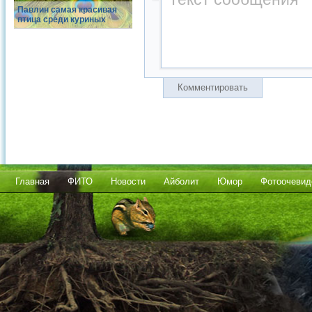
Павлин самая красивая
птица среди куриных
Комментировать
Главная
ФИТО
Новости
Айболит
Юмор
Фотоочевид