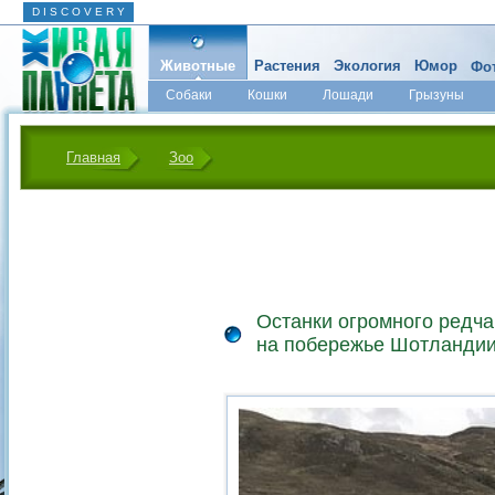
D I S C O V E R Y
Животные
Растения
Экология
Юмор
Фот
Собаки
Кошки
Лошади
Грызуны
Микромир
Главная
Зоо
Останки огромного редча
на побережье Шотланди