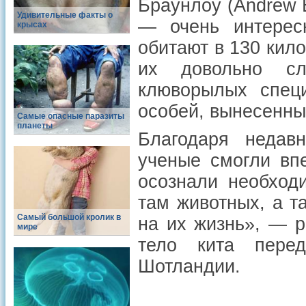
Браунлоу (Andrew 
Удивительные факты о
— очень интерес
крысах
обитают в 130 кил
их довольно сл
клюворылых специ
особей, вынесенны
Самые опасные паразиты
планеты
Благодаря недавн
ученые смогли вп
осознали необход
там животных, а т
Самый большой кролик в
на их жизнь», — р
мире
тело кита пере
Шотландии.