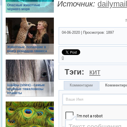
Источник:
dailymai
Опасные животные
чёрного моря
04-06-2020
|
Просмотров:
1897
Животные, попавшие в
книгу рекордов гиннеса
0
Тэги:
кит
Шайры (shire) - самые
Комментарии
Комментир
крупные тяжеловозы
планеты