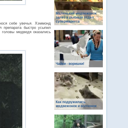
Маленький медвежонок
залез в рыбный отдел
супермаркета
нося себе увечья. Хэммонд
ол препарата быстро усыпил
с головы медведя оказались
Чайки - воришки!
Как подружились
медвежонок и волчонок