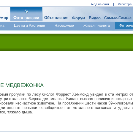
Вход на сайт
|
Регистра
мор
Фото галереи
Объявления
Форум
Видео
Самые-Самые
ина
Цветы и Растения
Насекомые
Живая планета
Фотооч
Е МЕДВЕЖОНКА
емя прогулки по лесу биолог Форрест Хэммонд увидел в ста метрах о
нутри стального бидона для молока. Биолог вызвал полицию и пожарных
фировали несчастное животное. На протяжении шести часов 59-килограм
Длительные попытки освободиться от «стального капкана» и удары 
ихо, тяжело дыша.