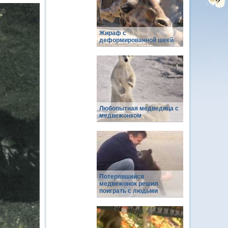
Жираф с
деформированной шеей
Любопытная медведица с
медвежонком
Потерявшийся
медвежонок решил
поиграть с людьми