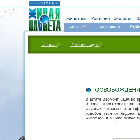
D I S C O V E R Y
Животные
Растения
Экология
Ю
Фото собак
Фото кошек
Глуб
Главная
Фото очевидец
ОСВОБОЖДЕНИ
В штате Вермонт США во вр
голова которого застряла в
из зевак, которые фотогра
освободиться от бидона. 
животное, и он уже лежал т