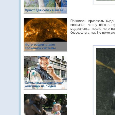
Приют для собак в киеве
Пришлось привязать бидон
вспомнил, что у него в г
медвежонка, после чего на
безрезультатны. Не помогл
Фотографии планет
солнечной системы
Случаи нападения диких
животных на людей