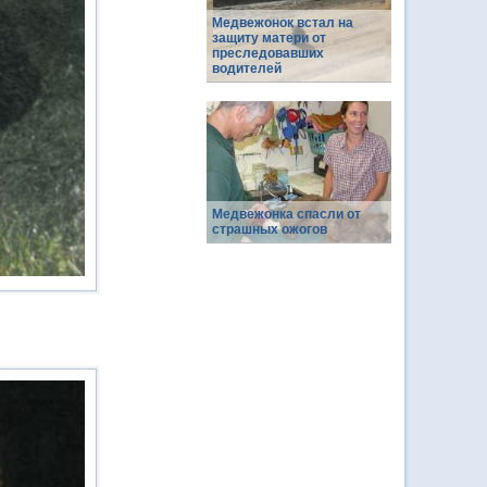
Медвежонок встал на
защиту матери от
преследовавших
водителей
Медвежонка спасли от
страшных ожогов