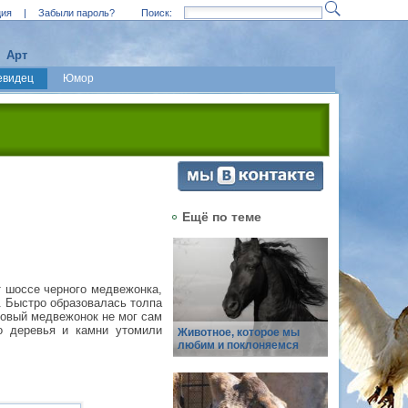
ция
|
Забыли пароль?
Поиск:
Арт
евидец
Юмор
Ещё по теме
т шоссе черного медвежонка,
. Быстро образовалась толпа
мовый медвежонок не мог сам
о деревья и камни утомили
Животное, которое мы
любим и поклоняемся