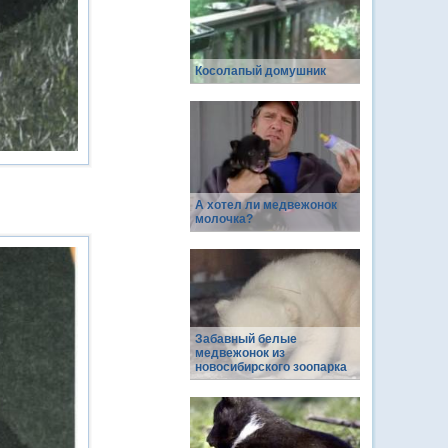
Косолапый домушник
А хотел ли медвежонок
молочка?
Забавный белые
медвежонок из
новосибирского зоопарка