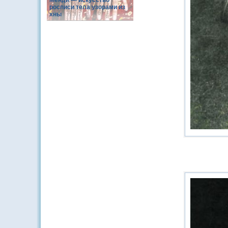
Менди — искусство
росписи тела узорами из
хны