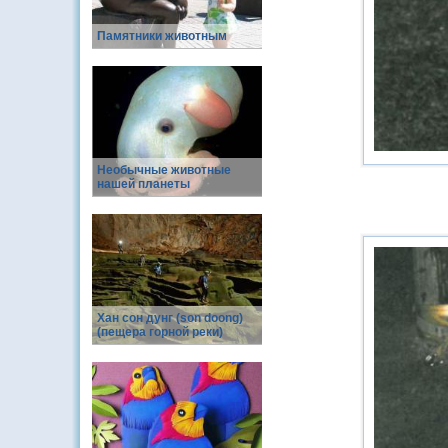
Памятники животным
Необычные животные
нашей планеты
Хан сон дунг (son doong)
(пещера горной реки)