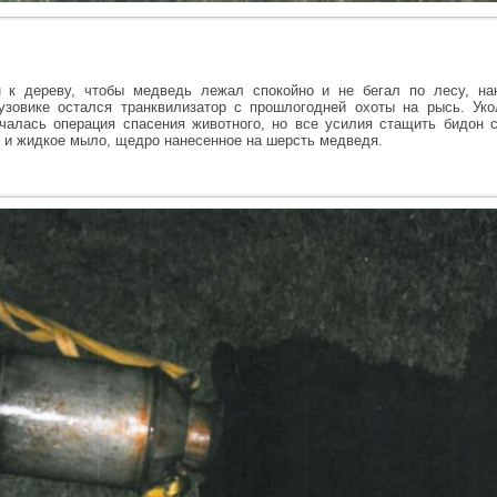
 к дереву, чтобы медведь лежал спокойно и не бегал по лесу, на
рузовике остался транквилизатор с прошлогодней охоты на рысь. Ук
чалась операция спасения животного, но все усилия стащить бидон 
о и жидкое мыло, щедро нанесенное на шерсть медведя.