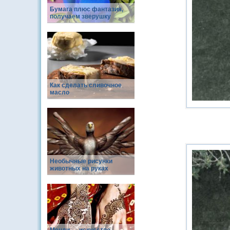
Бумага плюс фантазия,
получаем зверушку
Как сделать сливочное
масло
Необычные рисунки
животных на руках