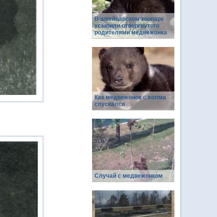
В швейцарском зоопарк
усыпили отвергнутого
родителями медвежонка
Как медвежонок с холма
спускался
Случай с медвежонком