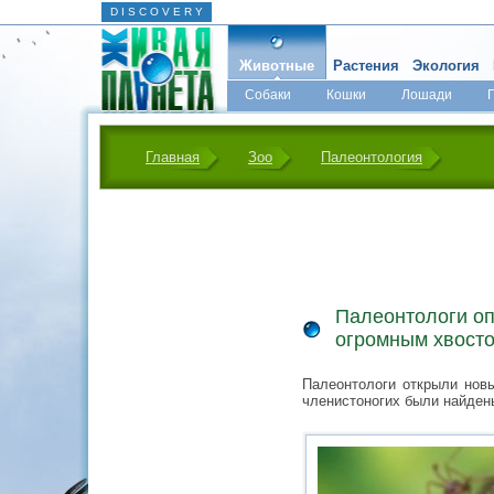
D I S C O V E R Y
Животные
Растения
Экология
Собаки
Кошки
Лошади
Главная
Зоо
Палеонтология
Палеонтологи оп
огромным хвост
Палеонтологи открыли новы
членистоногих были найден