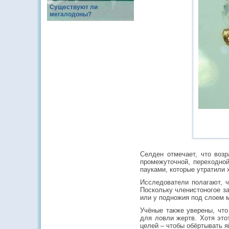
Существуют ли
мегалодоны?
Селден отмечает, что воз
промежуточной, переходно
пауками, которые утратили 
Исследователи полагают, ч
Поскольку членистоногое за
или у подножия под слоем 
Учёные также уверены, что
для ловли жертв. Хотя это
целей – чтобы обёртывать я