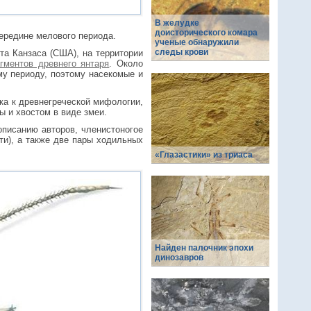
В желудке
доисторического комара
середине мелового периода.
ученые обнаружили
следы крови
ета Канзаса (США), на территории
гментов древнего янтаря
. Около
му периоду, поэтому насекомые и
лка к древнегреческой мифологии,
ы и хвостом в виде змеи.
описанию авторов, членистоногое
ти), а также две пары ходильных
«Глазастики» из триаса
Найден палочник эпохи
динозавров