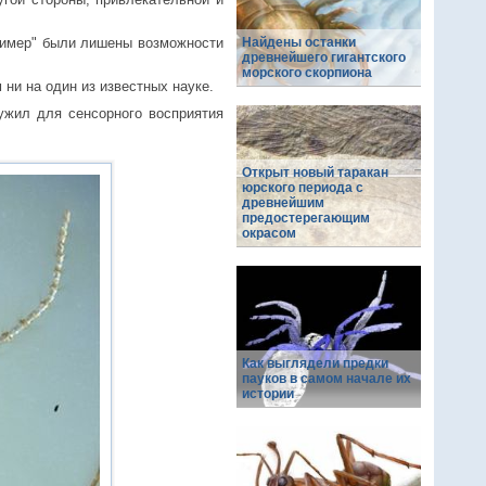
-химер" были лишены возможности
Найдены останки
древнейшего гигантского
морского скорпиона
 ни на один из известных науке.
ужил для сенсорного восприятия
Открыт новый таракан
юрского периода с
древнейшим
предостерегающим
окрасом
Как выглядели предки
пауков в самом начале их
истории