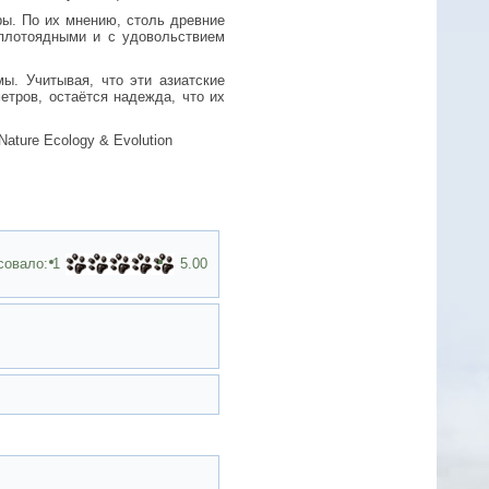
ры. По их мнению, столь древние
 плотоядными и с удовольствием
. Учитывая, что эти азиатские
етров, остаётся надежда, что их
ture Ecology & Evolution
совало:
1
5.00