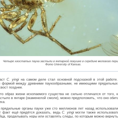
Четыре хвостатых паука застыли в янтарной ловушке в середине мелового пери
Фото University of Kansas.
раст
C. yingi
на самом деле стал основной подсказкой в этой работе.
й формой между древними паукообразными, не имеющими прядильных 
хвост позднее.
то образ жизни ископаемого существа не сильно отличался от того, к
стыло в янтаре (окаменелой смоле), можно предположить, что оно обит
мха.
 прядильные органы пауки уже сто миллионов лет назад использовали
т факт ещё придётся доказать, ведь
C. yingi
могли также использоват
йца, проделывать норы или оставлять следы, по которым можно вернуть