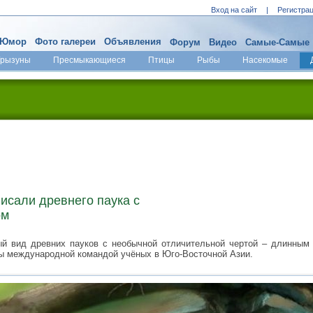
Вход на сайт
|
Регистра
Юмор
Фото галереи
Объявления
Форум
Видео
Самые-Самые
Грызуны
Пресмыкающиеся
Птицы
Рыбы
Насекомые
исали древнего паука с
ом
й вид древних пауков с необычной отличительной чертой – длинным 
ы международной командой учёных в Юго-Восточной Азии.