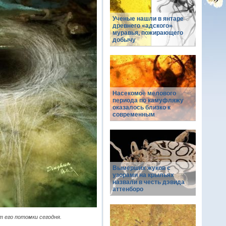
Ученые нашли в янтаре
древнего «адского»
муравья, пожирающего
добычу
Насекомое мелового
периода по камуфляжу
оказалось близко к
современным
Вымерших жуков с
узорами на крыльях
назвали в честь дэвида
аттенборо
т его потомки сегодня.