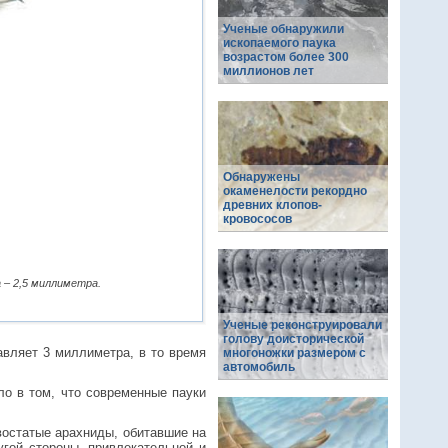
Ученые обнаружили
ископаемого паука
возрастом более 300
миллионов лет
Обнаружены
окаменелости рекордно
древних клопов-
кровососов
 – 2,5 миллиметра.
Ученые реконструировали
голову доисторической
вляет 3 миллиметра, в то время
многоножки размером с
автомобиль
о в том, что современные пауки
востатые арахниды, обитавшие на
угой стороны, привлекательной и