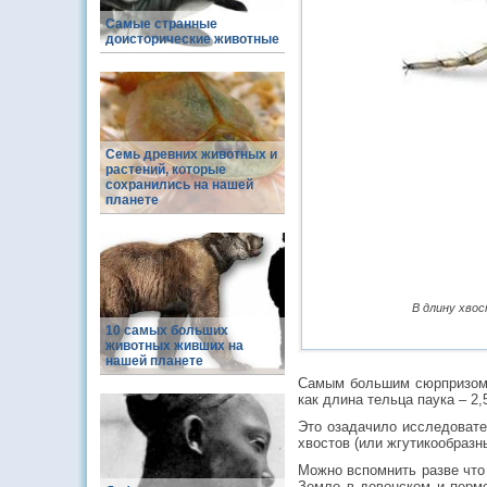
Самые странные
доисторические животные
Семь древних животных и
растений, которые
сохранились на нашей
планете
В длину хво
10 самых больших
животных живших на
нашей планете
Самым большим сюрпризом д
как длина тельца паука – 2
Это озадачило исследоват
хвостов (или жгутикообразн
Можно вспомнить разве что
Земле в девонском и пермс