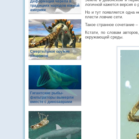
Деформация черепа в
логичной кажется версия о 
традициях народов южной
америки
Но и тут появляется одна н
плести ловчие сети.
Такое странное сочетание –
Кстати, по словам авторов
окружающей среды.
Смертельное оружие
хищников
Гигантские рыбы-
фильтраторы вымерли
вместе с динозаврами