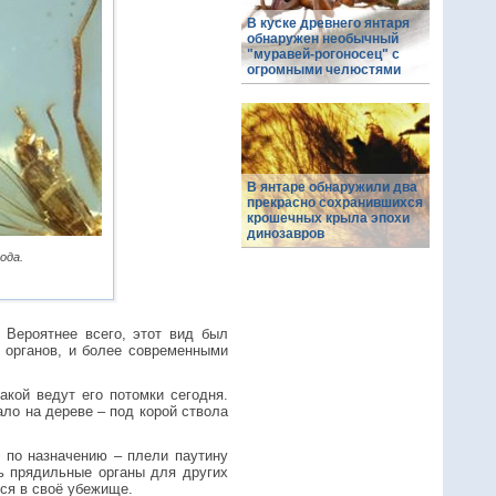
В куске древнего янтаря
обнаружен необычный
"муравей-рогоносец" с
огромными челюстями
В янтаре обнаружили два
прекрасно сохранившихся
крошечных крыла эпохи
динозавров
ода.
 Вероятнее всего, этот вид был
органов, и более современными
акой ведут его потомки сегодня.
ало на дереве – под корой ствола
 по назначению – плели паутину
ь прядильные органы для других
ся в своё убежище.