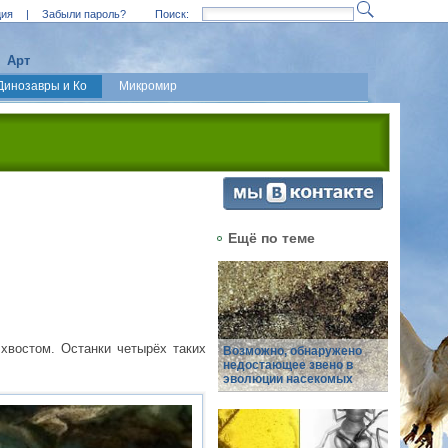
ция
|
Забыли пароль?
Поиск:
Арт
Динозавры и Ко
Микромир
Ещё по теме
хвостом. Останки четырёх таких
Возможно, обнаружено
недостающее звено в
эволюции насекомых