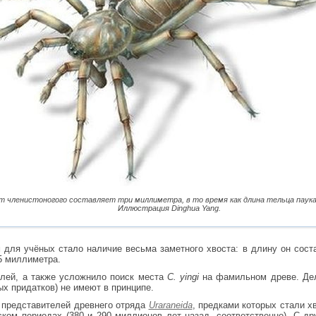
ст членистоногого составляет три миллиметра, в то время как длина тельца паука
Иллюстрация Dinghua Yang.
ля учёных стало наличие весьма заметного хвоста: в длину он соста
,5 миллиметра.
елей, а также усложнило поиск места
C. yingi
на фамильном древе. Дел
ых придатков) не имеют в принципе.
 представителей древнего отряда
Uraraneida
, предками которых стали х
ком периодах (380 и 290 миллионов лет назад, соответственно). С др