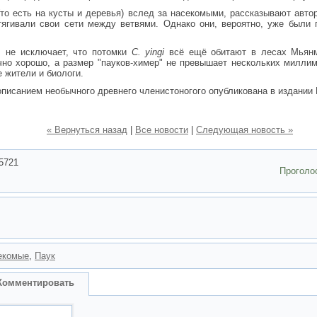
(то есть на кусты и деревья) вслед за насекомыми, рассказывают авто
тягивали свои сети между ветвями. Однако они, вероятно, уже были
, не исключает, что потомки
C. yingi
всё ещё обитают в лесах Мьянмы
чно хорошо, а размер "пауков-химер" не превышает нескольких миллим
 жители и биологи.
исанием необычного древнего членистоногого опубликована в издании Na
« Вернуться назад
|
Все новости
|
Следующая новость »
5721
Проголо
екомые
,
Паук
Комментировать