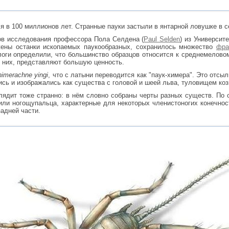
я в 100 миллионов лет. Странные пауки застыли в янтарной ловушке в 
ов исследования профессора Пола Селдена (
Paul Selden
) из Университ
ены останки ископаемых паукообразных, сохранилось множество
фра
логи определили, что большинство образцов относится к среднемелово
в них, представляют большую ценность.
imerachne yingi
, что с латыни переводится как "паук-химера". Это отсы
сь и изображались как существа с головой и шеей льва, туловищем коз
лядит тоже странно: в нём словно собраны черты разных существ. По 
или ногощупальца, характерные для некоторых членистоногих конечнос
задней части.