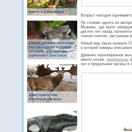
Факты о динозаврах
Возраст находки оцениваетс
По словам одного из автор
Мьянмы, где были обнаруж
десяти лет назад палеонто
членистоногие, застывшие 
Самая древняя рептилия -
Новый вид паука назвали
Ch
это трехглазая ящерица
в которой химеры описывали
гаттерия, или туатара
Древнее паукообразное выг
(sphenodon punctatus)
имело клыки,
педипальпы
(
ног и прядильные органы в 
Доисторические
животные-гиганты