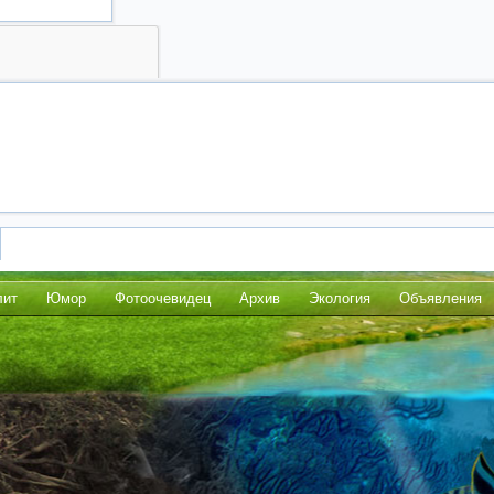
лит
Юмор
Фотоочевидец
Архив
Экология
Объявления