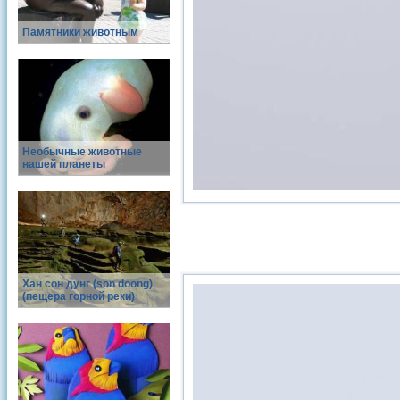
Памятники животным
Необычные животные
нашей планеты
Хан сон дунг (son doong)
(пещера горной реки)