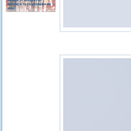
Менди — искусство
росписи тела узорами из
хны