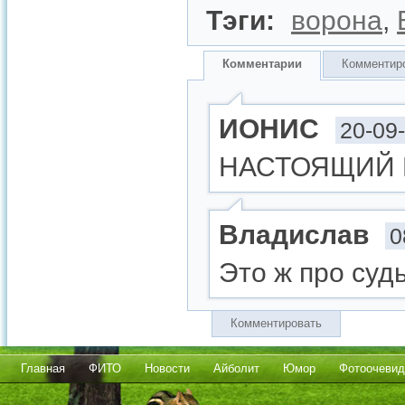
Тэги:
ворона
,
Комментарии
Комментир
ИОНИС
20-09
НАСТОЯЩИЙ К
Владислав
0
Это ж про судь
Комментировать
Главная
ФИТО
Новости
Айболит
Юмор
Фотоочевид