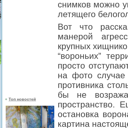
снимков можно у
летящего белогол
Вот что расск
манерой агресс
крупных хищнико
“вороньих” тер
просто отступаю
на фото случае
противника стол
бы не возража
Топ новостей
пространство. 
остановка ворон
картина настоящ