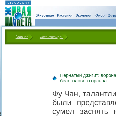
D I S C O V E R Y
Животные
Растения
Экология
Юмор
Фото
Главная
Фото очевидец
Пернатый джигит: ворон
белоголового орлана
Фу Чан, талантл
были представл
сумел заснять 