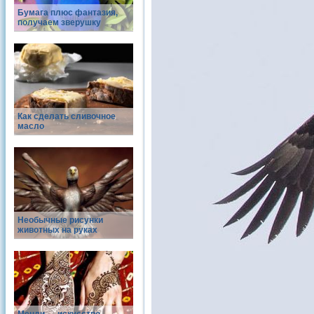
Бумага плюс фантазия,
получаем зверушку
Как сделать сливочное
масло
Необычные рисунки
животных на руках