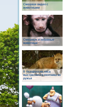
Смешное видео с
животными
Смешные и забавные
животные
В белоруссии лиса
выстрелила в охотника из
ружья