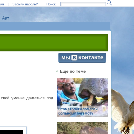
ция
|
Забыли пароль?
Поиск:
Арт
Ещё по теме
 своё умение двигаться под
Стоматологи помогли
больному бегемоту