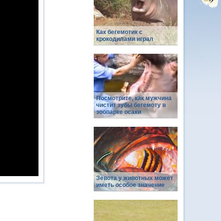
Как бегемотик с
крокодилами играл
Посмотрите, как мужчина
чистит зубы бегемоту в
зоопарке осаки
Зевота у животных может
иметь особое значение