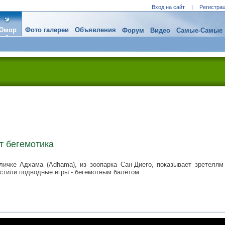
Вход на сайт
|
Регистра
Юмор
Фото галереи
Объявления
Форум
Видео
Самые-Самые
т бегемотика
личке Адхама (Adhama), из зоопарка Сан-Диего, показывает зретелям
стили подводные игры - бегемотным балетом.