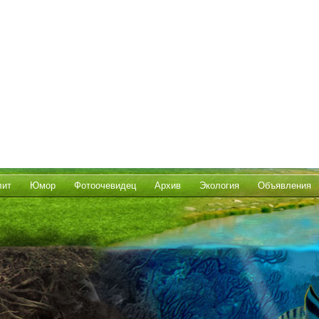
лит
Юмор
Фотоочевидец
Архив
Экология
Объявления