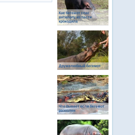
Как бегемот спас
антилопу из пасти
крокодила
Дружелюбный бегемот
Что бывает если бегемот
разозлен