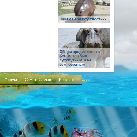
Зачем бегемоту хвостик?
Общий предок китов и
бегемотов был
сухопутным, а не
земноводным
Форум
Самые-Самые
Контакты