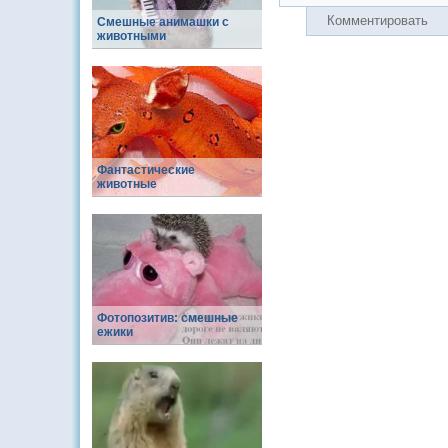
Комментировать
Смешные анимашки с
животными
Фантастические
животные
Фотопозитив: смешные
ежики