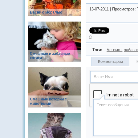
13-07-2011
|
Просмотров:
Басни с моралью
0
Тэги:
Бегемот
,
забавн
Смешные и забавные
котики
Комментарии
Смешные истории с
животными