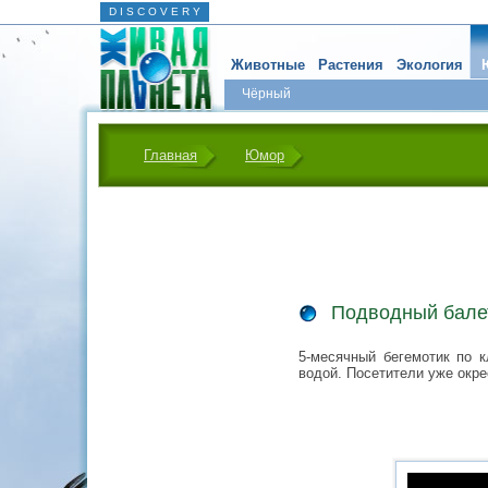
D I S C O V E R Y
Животные
Растения
Экология
Чёрный
Главная
Юмор
Подводный бале
5-месячный бегемотик по к
водой. Посетители уже окре