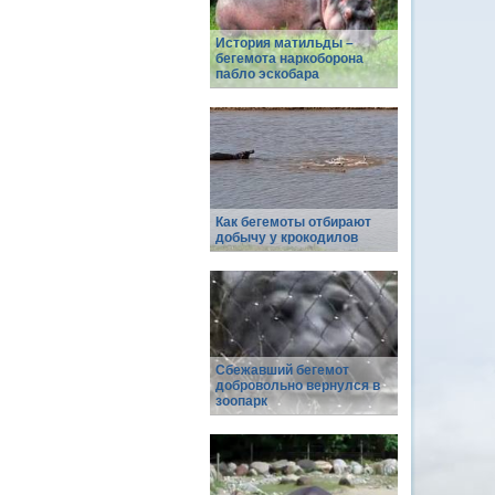
История матильды –
бегемота наркоборона
пабло эскобара
Как бегемоты отбирают
добычу у крокодилов
Сбежавший бегемот
добровольно вернулся в
зоопарк