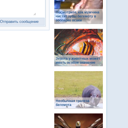
Посмотрите, как мужчина
чистит зубы бегемоту в
зоопарке осаки
Зевота у животных может
иметь особое значение
Необычная трапеза
бегемота