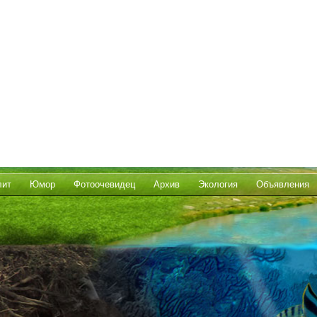
лит
Юмор
Фотоочевидец
Архив
Экология
Объявления