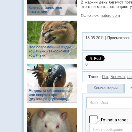
В жаркий день бегемот пот
этого пигмента поглощают у
Кенгуру - животное
австралии
Источник:
nature.com
18-05-2011
|
Просмотров:
Все современные виды
кошачьих - таксономия
кошачьих
0
Тэги:
Пот
,
Бегемот
,
по
Комментарии
Медведка обыкновенная
или сверчок-крот
(gryllotalpa gryllotalpa)