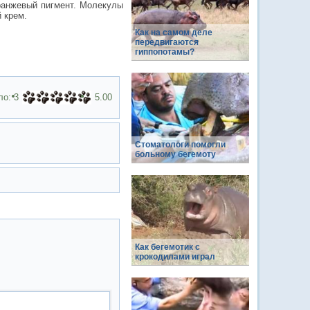
оранжевый пигмент. Молекулы
 крем.
Как на самом деле
передвигаются
гиппопотамы?
ло:
3
5.00
Стоматологи помогли
больному бегемоту
Как бегемотик с
крокодилами играл