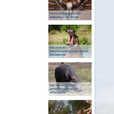
Необычные рисунки
животных на руках
Несколько
видеозарисовок из жизни
бегемотов
Как бегемот спас
антилопу из пасти
крокодила