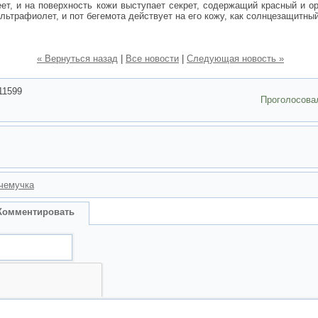
еет, и на поверхность кожи выступает секрет, содержащий красный и 
льтрафиолет, и пот бегемота действует на его кожу, как солнцезащитный
« Вернуться назад
|
Все новости
|
Следующая новость »
11599
Проголосова
чемучка
Комментировать