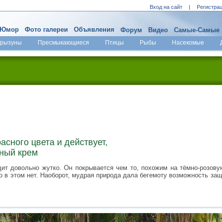
Вход на сайт
|
Регистра
Юмор
Фото галереи
Объявления
Форум
Видео
Самые-Самые
Грызуны
Пресмыкающиеся
Птицы
Рыбы
Насекомые
асного цвета и действует,
ный крем
ит довольно жутко. Он покрывается чем то, похожим на тёмно-розовую
о в этом нет. Наоборот, мудрая природа дала бегемоту возможность защ