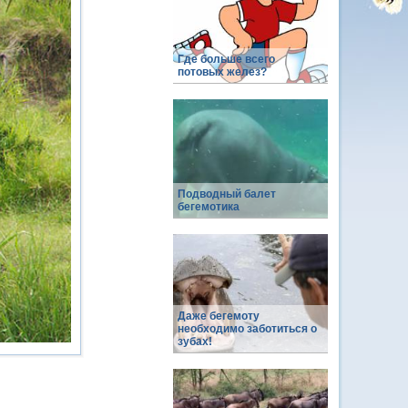
Где больше всего
потовых желез?
Подводный балет
бегемотика
Даже бегемоту
необходимо заботиться о
зубах!