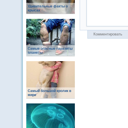
Удивительные факты о
крысах
Комментировать
Самые опасные паразиты
планеты
Самый большой кролик в
мире