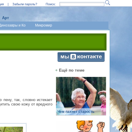
ция
|
Забыли пароль?
Поиск:
Арт
Динозавры и Ко
Микромир
Ещё по теме
 пену, так, словно истекает
итить свою кожу от вредного
Чем пахнет старость