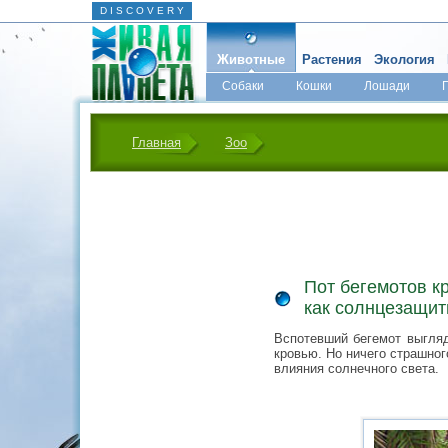
D I S C O V E R Y
Животные
Растения
Экология
Собаки
Кошки
Лошади
Главная
Зоо
Пот бегемотов кр
как солнцезащит
Вспотевший бегемот выгляд
кровью. Но ничего страшног
влияния солнечного света.