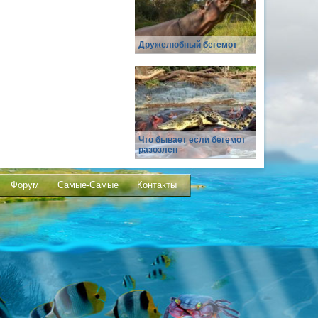
Дружелюбный бегемот
Что бывает если бегемот
разозлен
Форум
Самые-Самые
Контакты