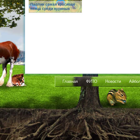
Павлин самая красивая
птица среди куриных
Главная
ФИТО
Новости
Айбо