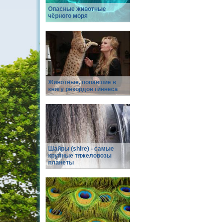
Опасные животные
чёрного моря
Животные, попавшие в
книгу рекордов гиннеса
Шайры (shire) - самые
крупные тяжеловозы
планеты