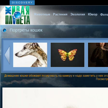
D I S C O V E R Y
Животные
Растения
Экология
Юмор
Фото
Портреты кошек
Домашние кошки обожают позировать на камеру и надо заметить у них это
Посмотри