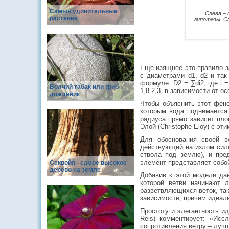
Самые удивительные
Слева – 
растения
гипотезы. С
Еще изящнее это правило з
с диаметрами d1, d2 и так
формуле: D2 = ∑di2, где i 
Волчий табак или гриб
1,8-2,3, в зависимости от о
дождевик
Чтобы объяснить этот фено
которым вода поднимается 
радиуса прямо зависит пл
Элой (Christophe Eloy) с эт
Для обоснования своей в
действующей на излом сило
ствола под землю), и пре
элемент представляет собо
Cеквойя - самое высокое
дерево на земле
Добавив к этой модели да
которой ветви начинают 
разветвляющихся веток, так
зависимости, причем идеаль
Простоту и элегантность и
Reis) комментирует: «Исс
сопротивления ветру – луч