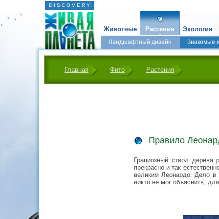
D I S C O V E R Y
Животные
Растения
Экология
Ландшафтный дизайн
Знакомые 
Главная
Фито
Растения
Правило Леонард
Грациозный ствол дерева р
прекрасно и так естественн
великим Леонардо. Дело в 
никто не мог объяснить, дл