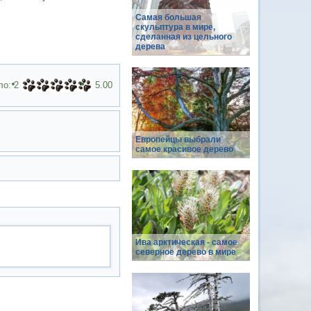
Самая большая
скульптура в мире,
сделанная из цельного
дерева
ло:
2
5.00
Европейцы выбрали
самое красивое дерево
Ива арктическая - самое
северное дерево в мире