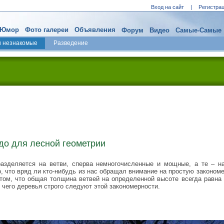
Вход на сайт
|
Регистра
Юмор
Фото галереи
Объявления
Форум
Видео
Самые-Самые
и незнакомые
Разведение
о для лесной геометрии
азделяется на ветви, сперва немногочисленные и мощные, а те – на
о, что вряд ли кто-нибудь из нас обращал внимание на простую законом
том, что общая толщина ветвей на определенной высоте всегда равна
я чего деревья строго следуют этой закономерности.