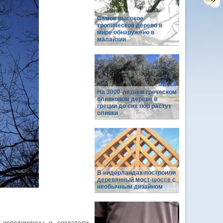
Самое высокое
тропическое дерево в
мире обнаружено в
малайзии
На 3000-летнем греческом
оливковом дереве в
греции до сих пор растут
оливки
В нидерландах построили
деревянный мост-шоссе с
необычным дизайном
 осведомлены и создатели