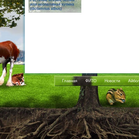
Растение ясенец белый
или неопалимая купина
(dictamnus albus)
Главная
ФИТО
Новости
Айбо