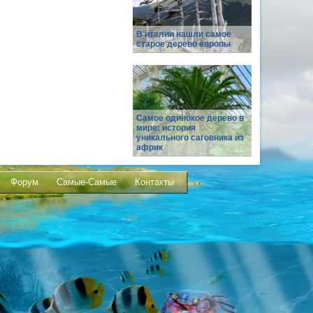
В италии нашли самое
старое дерево европы
Самое одинокое дерево в
мире: история
уникального саговника из
африк
Форум
Самые-Самые
Контакты