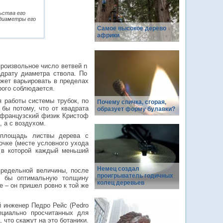
ьства его
 диаметры его
Самое высокое дерево
африки
роизвольное число ветвей n
адрату диаметра ствола. По
может варьировать в пределах
трого соблюдается.
 работы системы трубок, по
Почему спичка, сгорая,
 бы потому, что от квадрата
образует форму булавки?
 французский физик Кристоф
, а с воздухом.
 площадь листвы дерева с
очке (месте условного ухода
 в которой каждый меньший
Немец создал
предельной величины, после
проигрыватель годичных
ли бы оптимальную толщину
колец деревьев
 – он пришел ровно к той же
й инженер Педро Рейс (Pedro
ециально просчитанных для
что скажут на это ботаники.