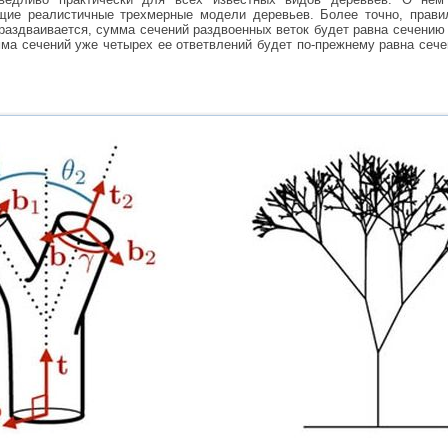
щие реалистичные трехмерные модели деревьев. Более точно, правил
 раздваивается, сумма сечений раздвоенных веток будет равна сечению 
мма сечений уже четырех ее ответвлений будет по-прежнему равна сече