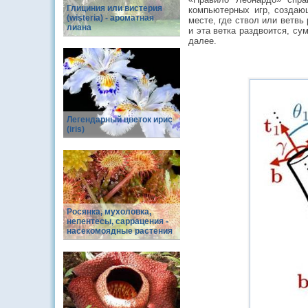
Глициния или вистерия
компьютерных игр, создаю
(wisteria) - ароматная
месте, где ствол или ветвь
лиана
и эта ветка раздвоится, су
далее.
Легендарный цветок ирис
(iris)
Росянка, мухоловка,
непентесы, саррацения -
насекомоядные растения