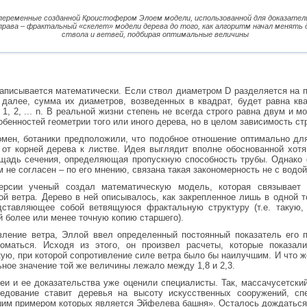
переменные созданной Кроистофером Элоем модели, использованной для доказател
права – фрактальный «скелет» модели дерева до того, как алгоритм начал менять
ствола и ветвей, подбирая оптимальные величины
аписывается математически. Если ствол диаметром D разделяется на п
 далее, сумма их диаметров, возведенных в квадрат, будет равна кв
= 1, 2, ... n. В реальной жизни степень не всегда строго равна двум и 
собенностей геометрии того или иного дерева, но в целом зависимость с
мен, ботаники предположили, что подобное отношение оптимально для
от корней дерева к листве. Идея выглядит вполне обоснованной хотя
ощадь сечения, определяющая пропускную способность трубы. Однако
им не согласен – по его мнению, связана такая закономерность не с водой
ерсии ученый создал математическую модель, которая связывает
й ветра. Дерево в ней описывалось, как закрепленное лишь в одной т
дставляющее собой ветвящуюся фрактальную структуру (т.е. такую,
й более или менее точную копию старшего).
вление ветра, Эллой ввел определенный постоянный показатель его 
ломаться. Исходя из этого, он произвел расчеты, которые показа
ую, при которой сопротивление силе ветра было бы наилучшим. И что же
ное значение той же величины лежало между 1,8 и 2,3.
деи и ее доказательства уже оценили специалисты. Так, массачусетски
ледование ставит деревья на высоту искусственных сооружений, сп
шим примером которых является Эйфелева башня». Осталось дождаться, 