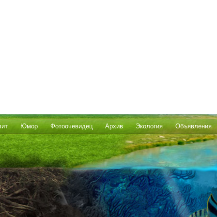
лит
Юмор
Фотоочевидец
Архив
Экология
Объявления