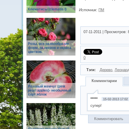
Клематисы (clematis l)
Источник:
ПМ
07-11-2011
|
Просмотров:
Розы. все разнообразие
форм, размеров и окраса
цветков.
0
Тэги:
Дерево
,
Леонар
Комментарии
Розовый жемчуг (pink
pearl apples)- необычный
сорт яблок
*****
15-02-2013 17:02
супер!
Комментировать