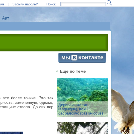
ция
|
Забыли пароль?
Поиск:
Арт
Ещё по теме
 все более тонкие. Это так
ерность, замеченную, однако,
Дерево анжелик
 толщине ствола. До сих пор
(angelique), или
басралокус (basra-locus)