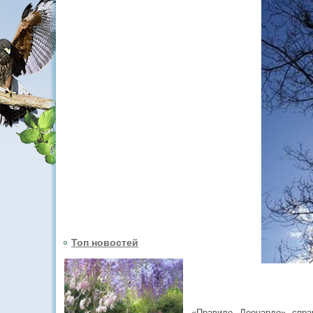
Топ новостей
«Правило Леонардо» спра