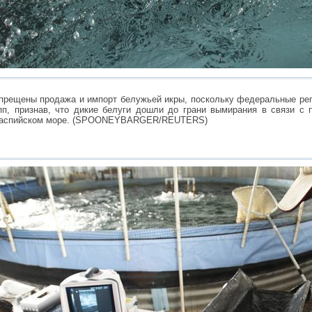
прещены продажа и импорт белужьей икры, поскольку федеральные ре
пп, признав, что дикие белуги дошли до грани вымирания в связи с 
в Каспийском море. (SPOONEYBARGER/REUTERS)