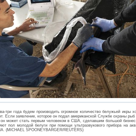
ва-три года будем производить огромное количество белужьей икры х
т. Если заявление, которое он подал американской Службе охраны рыб 
о он может стать первым человеком в США, сделавшим большой бизнес 
яют пол молодой белуги при помощи ультразвукового прибора на акв
 США. (MICHAEL SPOONEYBARGER/REUTERS)