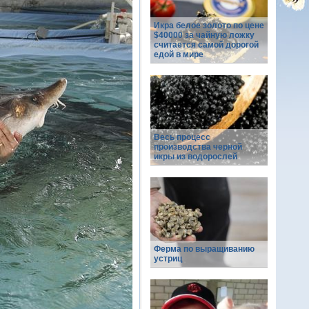
Икра белое золото по цене
$40000 за чайную ложку
считается самой дорогой
едой в мире
Весь процесс
производства черной
икры из водорослей
Ферма по выращиванию
устриц