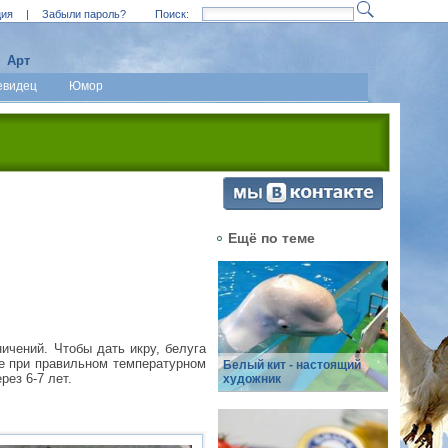
ция
|
Забыли пароль?
Поиск:
Арт
евидец
Юмор
Ещё по теме
ичений. Чтобы дать икру, белуга
ле при правильном температурном
Белый кит - настоящий
ез 6-7 лет.
художник