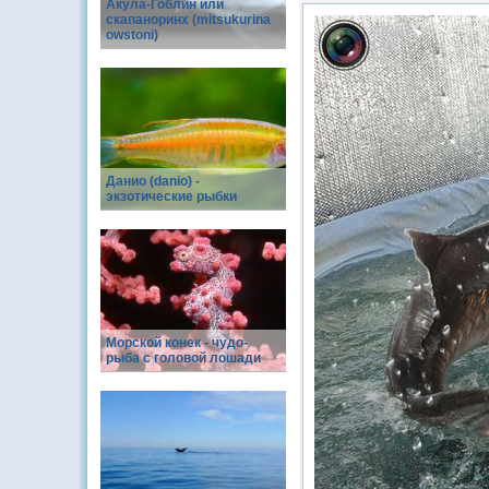
Акула-Гоблин или
скапаноринх (mitsukurina
owstoni)
Данио (danio) -
экзотические рыбки
Морской конек - чудо-
рыба с головой лошади