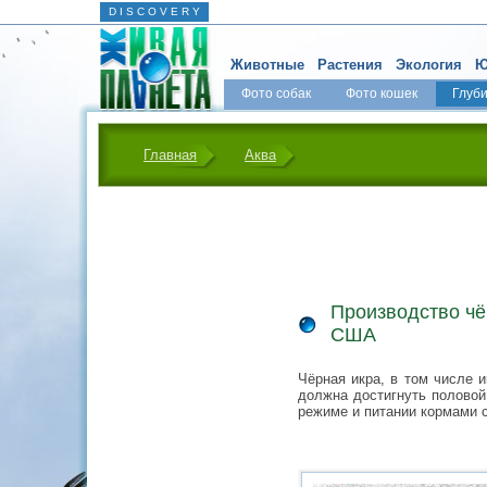
D I S C O V E R Y
Животные
Растения
Экология
Ю
Фото собак
Фото кошек
Глуб
Главная
Аква
Производство чё
США
Чёрная икра, в том числе и
должна достигнуть половой 
режиме и питании кормами с