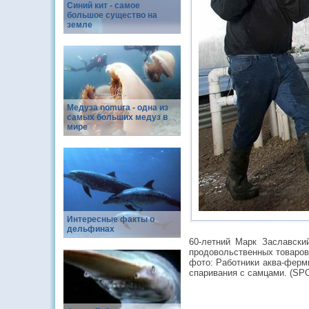
Синий кит - самое
большое существо на
земле
Медуза nomura - одна из
самых больших медуз в
мире
Интересные факты о
дельфинах
60-летний Марк Заславски
продовольственных товаров
фото: Работники аква-ферм
спаривания с самцами. (