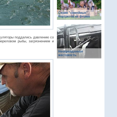
Серия "семейных"
портретов на ферме
гуляторы поддались давлению со
переловом рыбы, загрязнением и
Неоправданная
жестокость