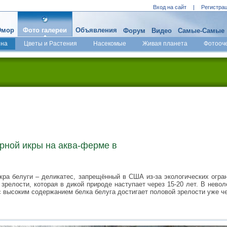
Вход на сайт
|
Регистра
мор
Фото галереи
Объявления
Форум
Видео
Самые-Самые
ина
Цветы и Растения
Насекомые
Живая планета
Фотооч
рной икры на аква-ферме в
кра белуги – деликатес, запрещённый в США из-за экологических огран
зрелости, которая в дикой природе наступает через 15-20 лет. В нево
 высоким содержанием белка белуга достигает половой зрелости уже чер