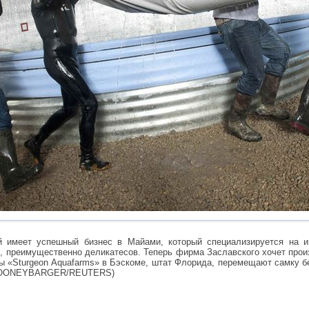
й имеет успешный бизнес в Майами, который специализируется на и
, преимущественно деликатесов. Теперь фирма Заславского хочет про
ы «Sturgeon Aquafarms» в Бэскоме, штат Флорида, перемещают самку б
SPOONEYBARGER/REUTERS)