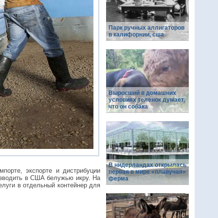
Парк ручных аллигаторов
в калифорнии, сша
Выросший в домашних
условиях теленок думает,
что он собака
В нидерландах открылась
мпорте, экспорте и дистрибуции
первая в мире «плавучая»
изводить в США белужью икру. На
ферма
елуги в отдельный контейнер для