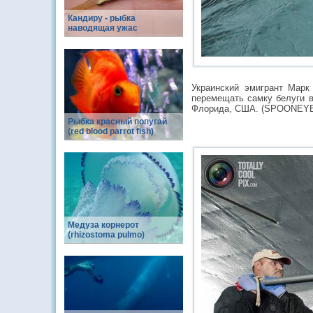
Кандиру - рыбка
наводящая ужас
Украинский эмигрант Марк
перемещать самку белуги в
Флорида, США. (SPOONE
Рыбка красный попугай
(red blood parrot fish)
Медуза корнерот
(rhizostoma pulmo)