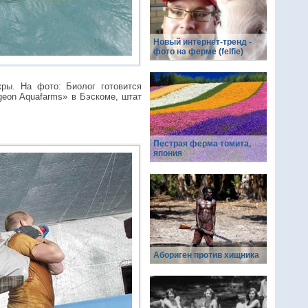
Новый интернет-тренд -
фото на ферме (felfie)
ры. На фото: Биолог готовится
geon Aquafarms» в Бэскоме, штат
Пестрая ферма томита,
япония
Абориген против хищника