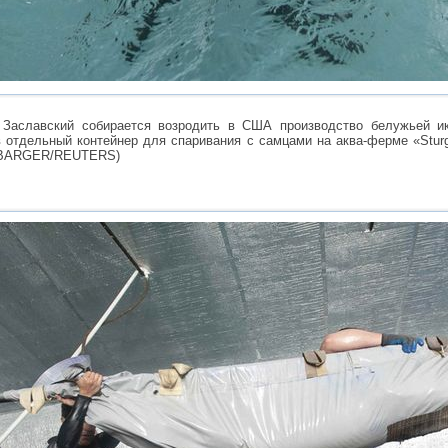
 Заславский собирается возродить в США производство белужьей ик
 отдельный контейнер для спаривания с самцами на аква-ферме «Stur
YBARGER/REUTERS)