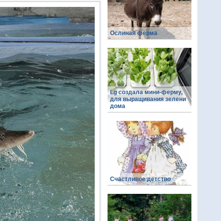
Ослиная ферма
Lg создала мини-ферму,
для выращивания зелени
дома
Счастливое детство