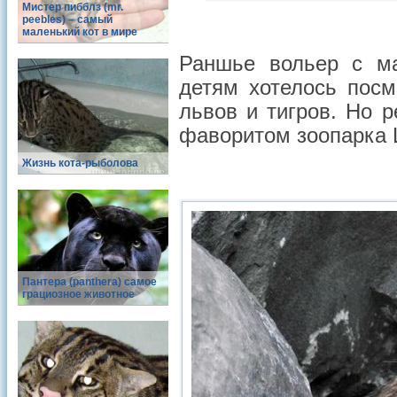
Мистер пибблз (mr.
peebles) – самый
маленький кот в мире
Раншье вольер с ма
детям хотелось посм
львов и тигров. Но 
фаворитом зоопарка 
Жизнь кота-рыболова
Пантера (panthera) самое
грациозное животное