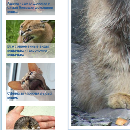
Ашера - самая дорогая и
самая большая домашняя
кошка
Все современные виды
кошачьих - таксономия
кошачьих
Сфинксы - порода лысых
кошек