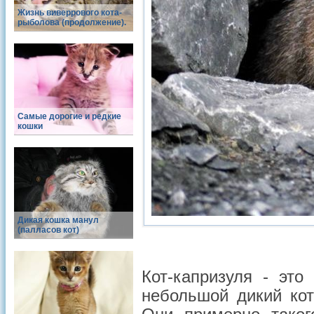
Жизнь виверрового кота-
рыболова (продолжение).
Самые дорогие и редкие
кошки
Дикая кошка манул
(палласов кот)
Кот-капризуля - эт
небольшой дикий ко