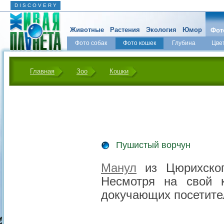
D I S C O V E R Y
Животные
Растения
Экология
Юмор
Фот
Фото собак
Фото кошек
Глубина
Цве
Главная
Зоо
Кошки
Пушистый ворчун
Манул
из Цюрихског
Несмотря на свой 
докучающих посетите