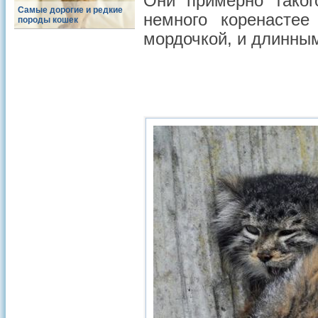
Они примерно таког
Самые дорогие и редкие
немного коренасте
породы кошек
мордочкой, и длинны