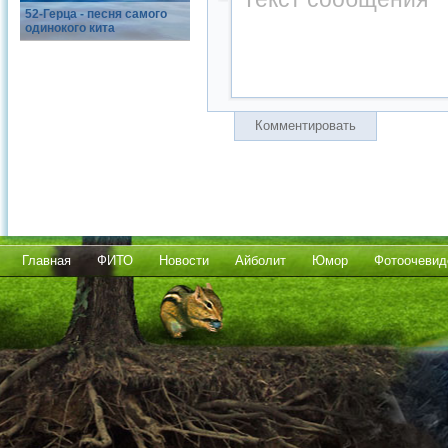
52-Герца - песня самого
одинокого кита
Комментировать
Главная
ФИТО
Новости
Айболит
Юмор
Фотоочевид