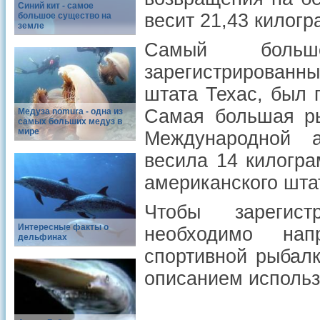
Синий кит - самое
весит 21,43 килогр
большое существо на
земле
Самый больш
зарегистрированн
штата Техас, был 
Самая большая ры
Медуза nomura - одна из
самых больших медуз в
мире
Международной а
весила 14 килогра
американского шта
Чтобы зарегист
Интересные факты о
необходимо на
дельфинах
спортивной рыбалк
описанием использ