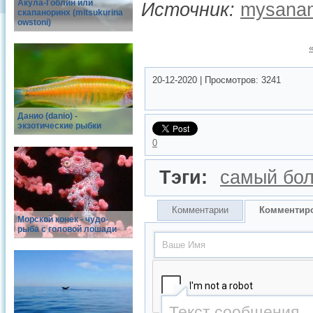
Акула-Гоблин или
Источник:
mysanan
скапаноринх (mitsukurina
owstoni)
20-12-2020
|
Просмотров:
3241
Данио (danio) -
экзотические рыбки
0
Тэги:
самый бо
Комментарии
Комментир
Морской конек - чудо-
рыба с головой лошади