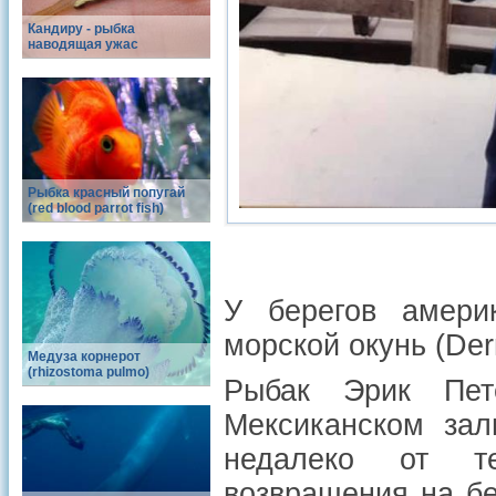
Кандиру - рыбка
наводящая ужас
Рыбка красный попугай
(red blood parrot fish)
У берегов амери
морской окунь (Der
Медуза корнерот
(rhizostoma pulmo)
Рыбак Эрик Пет
Мексиканском зал
недалеко от те
возвращения на бе