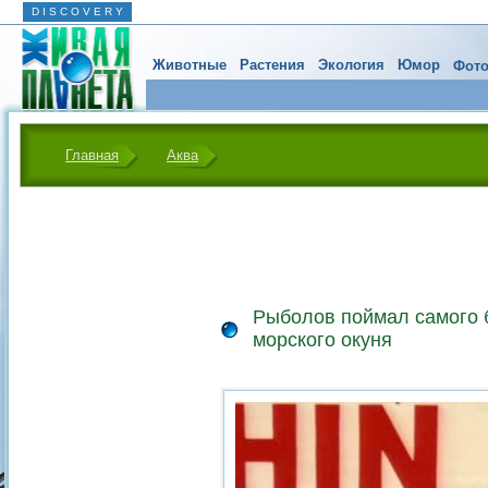
D I S C O V E R Y
Животные
Растения
Экология
Юмор
Фото
Главная
Аква
Рыболов поймал самого 
морского окуня